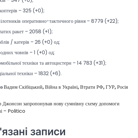
аків – 347 (+0);
ікоптерів – 325 (+0);
пілотників оперативно-тактичного рівня – 8779 (+22);
латих ракет – 2058 (+1);
блів / катерів – 26 (+0) од;
водних човнів – 1 (+0) од;
омобільної техніки та автоцистерн – 14 783 (+31);
ціальної техніки – 1832 (+6).
но
Вадим Скібіцький
,
Війна в Україні
,
Втрати РФ
,
ГУР
,
Росія
р Джонсон запропонував нову сумнівну схему допомоги
ція
і – Politico
в
'язані записи