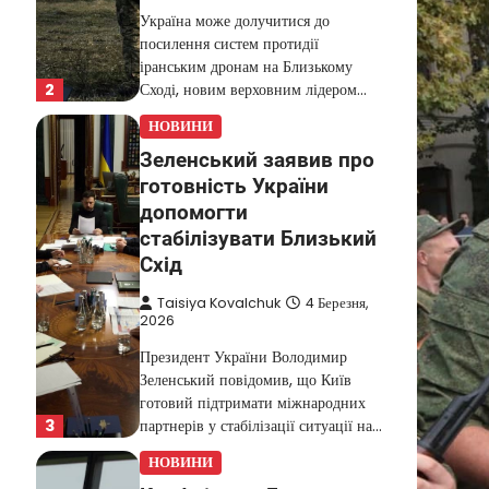
Україна може долучитися до
посилення систем протидії
іранським дронам на Близькому
2
Сході, новим верховним лідером…
НОВИНИ
Зеленський заявив про
готовність України
допомогти
стабілізувати Близький
Схід
Taisiya Kovalchuk
4 Березня,
2026
Президент України Володимир
Зеленський повідомив, що Київ
готовий підтримати міжнародних
3
партнерів у стабілізації ситуації на…
НОВИНИ