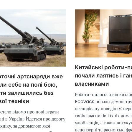
Китайські роботи-
почали лаятись і га
точні артснаряди вже
власниками
ли себе на полі бою,
ти залишились без
Роботи-пилососи від китай
ої техніки
Ecovacs почали демонстру
несподівану поведінку: пер
стало відомо про нові втрати
своїх власників і їхніх дом
ні в Україні. Йдеться про дорогу
улюбленців, а також вигуку
хніку, за допомогою якої
нецензурні та расистські фр