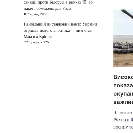
санкції проти Білорусі в рамках 18-го
готовий підтримати міжнародних
пакета обмежень для Росії
3
партнерів у стабілізації ситуації на…
16 Червня, 2025
НОВИНИ
Найбільший виставковий центр України
отримав нового власника — ним став
Конфлікт на Близькому
Максим Кріппа
Сході паралізував
22 Травня, 2025
туризм і
авіаперевезення
Taisiya Kovalchuk
1 Березня,
2026
Високо
Загострення конфлікту на
Близькому Сході суттєво вплинуло
показа
на міжнародні подорожі та
окупан
туристичну індустрію. Після
важлив
4
ударів…
9 лютого 
НОВИНИ
РФ на вій
США не відкидають
воєнну те
можливість удару по