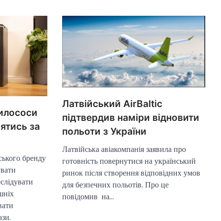
Латвійський AirBaltic
пилососи
підтвердив наміри відновити
нятись за
польоти з України
Латвійська авіакомпанія заявила про
ського бренду
готовність повернутися на український
вати
ринок після створення відповідних умов
еслідувати
для безпечних польотів. Про це
ашніх
повідомив на…
вати
ази.