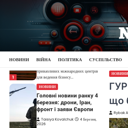
Перейти
НОВИНИ
до
Дубай зберігає статус
вмісту
глобального хабу та
приваблює український
бізнес
Taisiya Kovalchuk
5 Березня,
2026
Дубай протягом багатьох років
НОВИНИ
ВІЙНА
ПОЛІТИКА
СУСПІЛЬСТВО
утримує статус одного з найбільш
привабливих міжнародних центрів
НОВИН
1
для ведення бізнесу…
ГУР
НОВИНИ
Головні новини ранку 4
що 
березня: дрони, Іран,
фронт і заяви Європи
Rybak A
Taisiya Kovalchuk
4 Березня,
2026