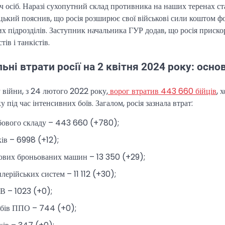
ч осіб. Наразі сухопутний склад противника на наших теренах с
іцький пояснив, що росія розширює свої військові сили коштом фо
х підрозділів. Заступник начальника ГУР додав, що росія прискор
ів і танкістів.
ьні втрати росії на 2 квітня 2024 року: осно
 війни, з 24 лютого 2022 року,
ворог втратив 443 660 бійців
, 
у під час інтенсивних боїв. Загалом, росія зазнала втрат:
бового складу – 443 660 (+780);
ків – 6998 (+12);
ових броньованих машин – 13 350 (+29);
лерійських систем – 11 112 (+30);
В – 1023 (+0);
обів ППО – 744 (+0);