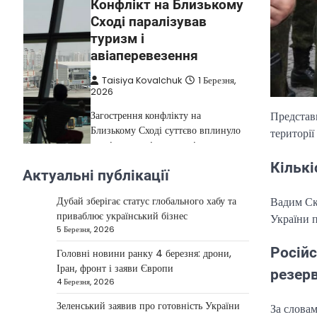
Конфлікт на Близькому
Сході паралізував
туризм і
авіаперевезення
Taisiya Kovalchuk
1 Березня,
2026
Загострення конфлікту на
Предста
Близькому Сході суттєво вплинуло
території
на міжнародні подорожі та
туристичну індустрію. Після
Кількі
Актуальні публікації
4
ударів…
НОВИНИ
Вадим Скі
Дубай зберігає статус глобального хабу та
приваблює український бізнес
України п
США не відкидають
5 Березня, 2026
можливість удару по
Російс
Головні новини ранку 4 березня: дрони,
Ірану у разі провалу
Іран, фронт і заяви Європи
переговорів
резерв
4 Березня, 2026
Kolomysheva Anastasiya
17
Зеленський заявив про готовність України
За слова
Червня, 2025