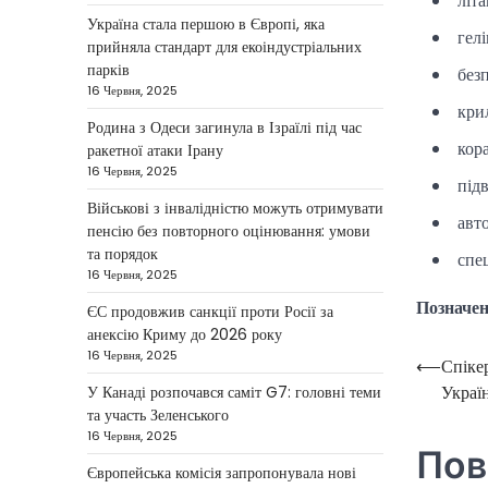
літ
березня: дрони, Іран,
Україна стала першою в Європі, яка
фронт і заяви Європи
гел
прийняла стандарт для екоіндустріальних
парків
без
Taisiya Kovalchuk
4 Березня,
2026
16 Червня, 2025
кри
Україна може долучитися до
Родина з Одеси загинула в Ізраїлі під час
кора
посилення систем протидії
ракетної атаки Ірану
іранським дронам на Близькому
16 Червня, 2025
під
2
Сході, новим верховним лідером…
Військові з інвалідністю можуть отримувати
авт
пенсію без повторного оцінювання: умови
НОВИНИ
та порядок
спе
Зеленський заявив про
16 Червня, 2025
готовність України
Позначе
ЄС продовжив санкції проти Росії за
допомогти
анексію Криму до 2026 року
стабілізувати Близький
16 Червня, 2025
⟵
Спіке
Навіга
Схід
Україн
У Канаді розпочався саміт G7: головні теми
записі
Taisiya Kovalchuk
4 Березня,
та участь Зеленського
2026
16 Червня, 2025
Пов
Президент України Володимир
Європейська комісія запропонувала нові
Зеленський повідомив, що Київ