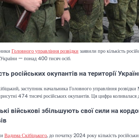
вники
Головного управління розвідки
заявили про кількість росій
 України — понад 400 тисяч осіб.
сть російських окупантів на території Україн
біцький, заступник начальника Головного управління розвідки М
рисутні 474 тисячі російських окупантів. Ця цифра коливалася 
ькі військові збільшують свої сили на корд
ів
ми
Вадима Скібіцького
, до початку 2024 року кількість російськ