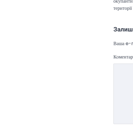
окупанти
Ірану у разі провалу
території
переговорів
Kolomysheva Anastasiya
17
Червня, 2025
Залиш
У США не виключають
застосування сили проти Ірану,
Ваша e-m
якщо дипломатичні переговори не
5
принесуть бажаних результатів.…
Комента