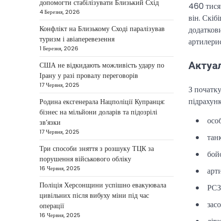
допомогти стабілізувати Близький Схід
460 тися
У США не виключають
4 Березня, 2026
він. Скіб
застосування сили проти Ірану,
Конфлікт на Близькому Сході паралізував
додаткови
якщо дипломатичні переговори не
туризм і авіаперевезення
5
принесуть бажаних результатів.…
артилерист
1 Березня, 2026
НОВИНИ
Актуал
США не відкидають можливість удару по
Дубай зберігає статус
Ірану у разі провалу переговорів
глобального хабу та
17 Червня, 2025
З початку
приваблює український
підрахунк
Родина ексгенерала Нацполіції Купранця:
бізнес
бізнес на мільйони доларів та підозрілі
осо
зв’язки
Taisiya Kovalchuk
5 Березня,
17 Червня, 2025
2026
тан
Три способи зняття з розшуку ТЦК за
Дубай протягом багатьох років
бой
порушення військового обліку
утримує статус одного з найбільш
16 Червня, 2025
арти
привабливих міжнародних центрів
1
для ведення бізнесу…
Поліція Херсонщини успішно евакуювала
РСЗ
цивільних після вибуху міни під час
НОВИНИ
зас
операції
Головні новини ранку 4
16 Червня, 2025