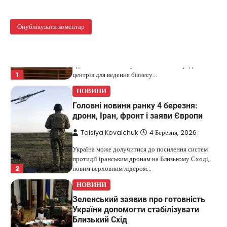
Дубай зберігає статус глобального
хабу та приваблює український
бізнес
Taisiya Kovalchuk
5 Березня, 2026
Дубай протягом багатьох років утримує статус
одного з найбільш привабливих міжнародних
1
центрів для ведення бізнесу…
НОВИНИ
Головні новини ранку 4 березня:
дрони, Іран, фронт і заяви Європи
Taisiya Kovalchuk
4 Березня, 2026
Україна може долучитися до посилення систем
протидії іранським дронам на Близькому Сході,
2
новим верховним лідером…
НОВИНИ
Зеленський заявив про готовність
України допомогти стабілізувати
Близький Схід