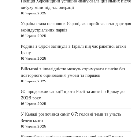
Поліція Херсонщини успішно евакуювала цивільних після
протидії іранським дронам на Близькому Сході,
вибуху міни під час операції
2
новим верховним лідером…
16 Червня, 2025
НОВИНИ
Україна стала першою в Європі, яка прийняла стандарт для
Зеленський заявив про готовність
екоіндустріальних парків
України допомогти стабілізувати
16 Червня, 2025
Близький Схід
Родина з Одеси загинула в Ізраїлі під час ракетної атаки
Taisiya Kovalchuk
4 Березня, 2026
Ірану
16 Червня, 2025
Президент України Володимир Зеленський
повідомив, що Київ готовий підтримати
Військові з інвалідністю можуть отримувати пенсію без
міжнародних партнерів у стабілізації ситуації
повторного оцінювання: умови та порядок
3
на…
16 Червня, 2025
НОВИНИ
ЄС продовжив санкції проти Росії за анексію Криму до
Конфлікт на Близькому Сході
2026 року
паралізував туризм і
16 Червня, 2025
авіаперевезення
У Канаді розпочався саміт G7: головні теми та участь
Taisiya Kovalchuk
1 Березня, 2026
Зеленського
16 Червня, 2025
Загострення конфлікту на Близькому Сході
суттєво вплинуло на міжнародні подорожі та
Європейська комісія запропонувала нові санкції проти