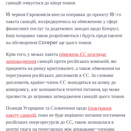
санкцій очікується до кінця тижня.
16 червня Єврокомісія внесла поправки до проекту 18-го
пакета санкцій, зосереджуючись на обмеженнях у сфері
фінансових послуг та додаткових заходах щодо Білорусі.
Інші поправки також розробляються і будуть представлені
на обговорення Coreper ще цього тижня.
Крім того, у межах пакета
обмежень ЄС розглядає
запровадження
санкцій проти російських компаній, які
працюють на ринку криптовалют, а також обмеження на
пересування російських дипломатів в ЄС. За словами
дипломатів, країни-члени ЄС знаходяться на шляху до
компромісу, але залишаються технічні питання, що може
призвести до затримки затвердження санкцій цього тижня.
Позиція Угорщини та Словаччини щодо
блокування
пакету санкцій
, поки не буде вирішено питання постачання
російських енергоресурсів до ЄС, також залишалася в
центрі уваги на переговорах між державами-членами.