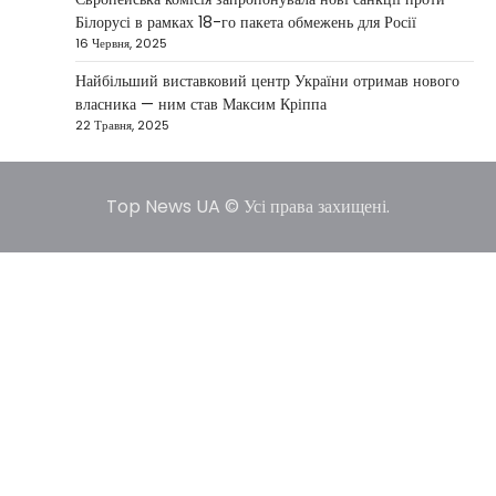
4
туристичну індустрію. Після ударів…
Білорусі в рамках 18-го пакета обмежень для Росії
16 Червня, 2025
НОВИНИ
США не відкидають можливість
Найбільший виставковий центр України отримав нового
удару по Ірану у разі провалу
власника — ним став Максим Кріппа
переговорів
22 Травня, 2025
Kolomysheva Anastasiya
17 Червня,
2025
Top News UA © Усі права захищені.
У США не виключають застосування сили проти
Ірану, якщо дипломатичні переговори не
5
принесуть бажаних результатів.…