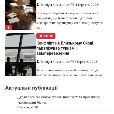
Taisiya Kovalchuk
4 Березня, 2026
Президент України Володимир Зеленський
повідомив, що Київ готовий підтримати
міжнародних партнерів у стабілізації ситуації
3
на…
НОВИНИ
Конфлікт на Близькому Сході
паралізував туризм і
авіаперевезення
Taisiya Kovalchuk
1 Березня, 2026
Загострення конфлікту на Близькому Сході
суттєво вплинуло на міжнародні подорожі та
4
туристичну індустрію. Після ударів…
Актуальні публікації
НОВИНИ
США не відкидають можливість
Дубай зберігає статус глобального хабу та приваблює
удару по Ірану у разі провалу
український бізнес
переговорів
5 Березня, 2026
Kolomysheva Anastasiya
17 Червня,