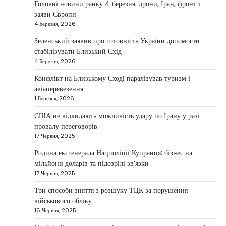
Головні новини ранку 4 березня: дрони, Іран, фронт і
2025
заяви Європи
4 Березня, 2026
У США не виключають застосування сили проти
Ірану, якщо дипломатичні переговори не
Зеленський заявив про готовність України допомогти
5
принесуть бажаних результатів.…
стабілізувати Близький Схід
НОВИНИ
4 Березня, 2026
Дубай зберігає статус глобального
Конфлікт на Близькому Сході паралізував туризм і
хабу та приваблює український
авіаперевезення
бізнес
1 Березня, 2026
Taisiya Kovalchuk
5 Березня, 2026
США не відкидають можливість удару по Ірану у разі
провалу переговорів
Дубай протягом багатьох років утримує статус
17 Червня, 2025
одного з найбільш привабливих міжнародних
1
центрів для ведення бізнесу…
Родина ексгенерала Нацполіції Купранця: бізнес на
мільйони доларів та підозрілі зв’язки
НОВИНИ
17 Червня, 2025
Головні новини ранку 4 березня:
дрони, Іран, фронт і заяви Європи
Три способи зняття з розшуку ТЦК за порушення
військового обліку
Taisiya Kovalchuk
4 Березня, 2026
16 Червня, 2025
Україна може долучитися до посилення систем