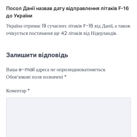
Посол Данії назвав дату відправлення літаків F-16
до України
Україна отримає 19 сучасних літаків F-16 від Данії, а також
очікується постачання ще 42 літаків від Нідерландів.
Залишити відповідь
НОВИНИ
Ваша e-mail адреса не оприлюднюватиметься.
Зеленський заявив про готовність
Обов’язкові поля позначені
*
України допомогти стабілізувати
Близький Схід
Коментар
*
Taisiya Kovalchuk
4 Березня, 2026
Президент України Володимир Зеленський
повідомив, що Київ готовий підтримати
міжнародних партнерів у стабілізації ситуації
3
на…
НОВИНИ