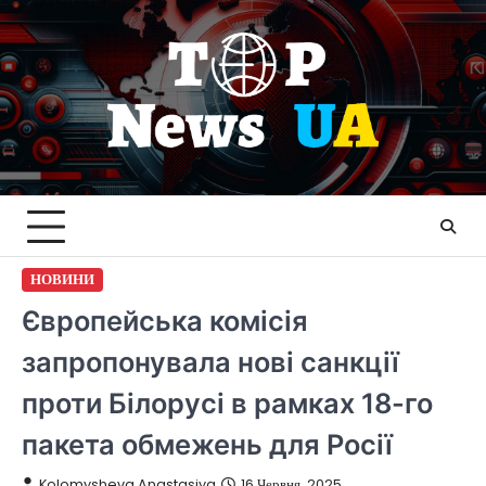
Перейти
до
вмісту
НОВИНИ
Європейська комісія
запропонувала нові санкції
проти Білорусі в рамках 18-го
пакета обмежень для Росії
Kolomysheva Anastasiya
16 Червня, 2025