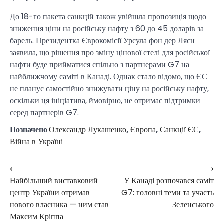
До 18-го пакета санкцій також увійшла пропозиція щодо
зниження ціни на російську нафту з 60 до 45 доларів за
барель. Президентка Єврокомісії Урсула фон дер Ляєн
заявила, що рішення про зміну цінової стелі для російської
нафти буде прийматися спільно з партнерами G7 на
найближчому саміті в Канаді. Однак стало відомо, що ЄС
не планує самостійно знижувати ціну на російську нафту,
оскільки ця ініціатива, ймовірно, не отримає підтримки
серед партнерів G7.
Позначено
Олександр Лукашенко
,
Європа
,
Санкції ЄС
,
Війна в Україні
⟵
⟶
Навігація
Найбільший виставковий
У Канаді розпочався саміт
записів
центр України отримав
G7: головні теми та участь
нового власника — ним став
Зеленського
Максим Кріппа