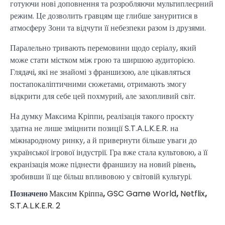
готуючи нові доповнення та розробляючи мультиплеєрний
режим. Це дозволить гравцям ще глибше зануритися в
атмосферу Зони та відчути її небезпеки разом із друзями.
Паралельно тривають перемовини щодо серіалу, який
може стати містком між грою та ширшою аудиторією.
Глядачі, які не знайомі з франшизою, але цікавляться
постапокаліптичними сюжетами, отримають змогу
відкрити для себе цей похмурий, але захопливий світ.
На думку Максима Кріппи, реалізація такого проєкту
здатна не лише зміцнити позиції S.T.A.L.K.E.R. на
міжнародному ринку, а й привернути більше уваги до
української ігрової індустрії. Гра вже стала культовою, а її
екранізація може піднести франшизу на новий рівень,
зробивши її ще більш впливовою у світовій культурі.
Позначено
Максим Кріппа
,
GSC Game World
,
Netflix
,
S.T.A.L.K.E.R. 2