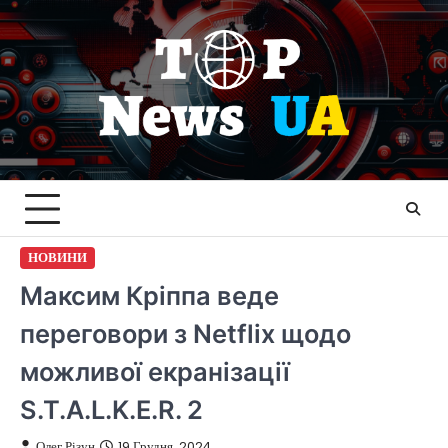
Перейти
до
вмісту
НОВИНИ
Максим Кріппа веде
переговори з Netflix щодо
можливої екранізації
S.T.A.L.K.E.R. 2
Олег Різун
19 Грудня, 2024