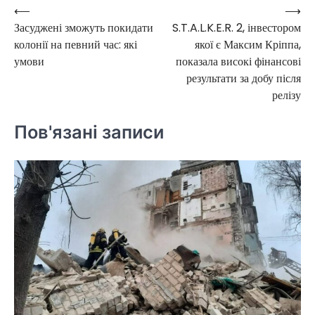
⟵
⟶
Навігація
Засуджені зможуть покидати
S.T.A.L.K.E.R. 2, інвестором
записів
колонії на певний час: які
якої є Максим Кріппа,
умови
показала високі фінансові
результати за добу після
релізу
Пов'язані записи