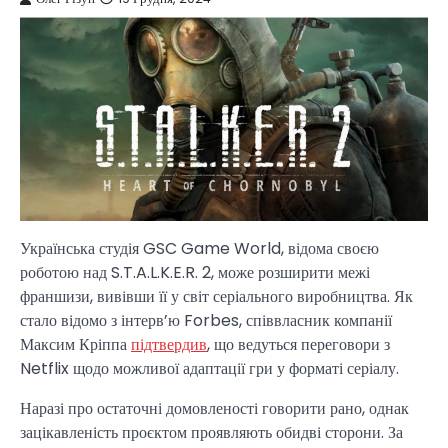
Українська студія GSC Game World, відома своєю
роботою над S.T.A.L.K.E.R. 2, може розширити межі
франшизи, вивівши її у світ серіального виробництва. Як
стало відомо з інтерв’ю Forbes, співвласник компанії
Максим Кріппа
підтвердив
, що ведуться переговори з
Netflix щодо можливої адаптації гри у форматі серіалу.
Наразі про остаточні домовленості говорити рано, однак
зацікавленість проєктом проявляють обидві сторони. За