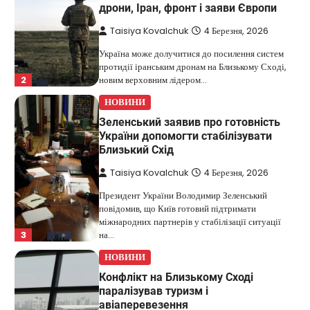
дрони, Іран, фронт і заяви Європи
Taisiya Kovalchuk
4 Березня, 2026
Україна може долучитися до посилення систем
протидії іранським дронам на Близькому Сході,
2
новим верховним лідером…
НОВИНИ
Зеленський заявив про готовність
України допомогти стабілізувати
Близький Схід
Taisiya Kovalchuk
4 Березня, 2026
Президент України Володимир Зеленський
повідомив, що Київ готовий підтримати
міжнародних партнерів у стабілізації ситуації
3
на…
НОВИНИ
Конфлікт на Близькому Сході
паралізував туризм і
авіаперевезення