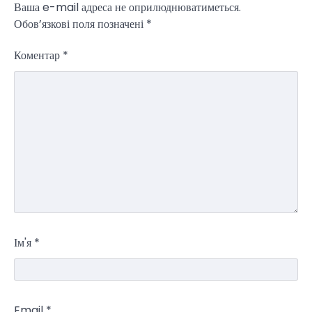
Ваша e-mail адреса не оприлюднюватиметься.
Зеленський заявив про готовність
Обов’язкові поля позначені
*
України допомогти стабілізувати
Близький Схід
Коментар
*
Taisiya Kovalchuk
4 Березня, 2026
Президент України Володимир Зеленський
повідомив, що Київ готовий підтримати
міжнародних партнерів у стабілізації ситуації
3
на…
НОВИНИ
Конфлікт на Близькому Сході
паралізував туризм і
авіаперевезення
Taisiya Kovalchuk
1 Березня, 2026
Ім'я
*
Загострення конфлікту на Близькому Сході
суттєво вплинуло на міжнародні подорожі та
4
туристичну індустрію. Після ударів…
НОВИНИ
Email
*