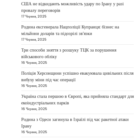
США не відкидають можливість удару по Ірану у разі
Дубай протягом багатьох років утримує статус
провалу переговорів
одного з найбільш привабливих міжнародних
17 Червня, 2025
1
центрів для ведення бізнесу…
Родина ексгенерала Нацполіції Купранця: бізнес на
НОВИНИ
мільйони доларів та підозрілі зв’язки
Головні новини ранку 4 березня:
17 Червня, 2025
дрони, Іран, фронт і заяви Європи
Три способи зняття з розшуку ТЦК за порушення
Taisiya Kovalchuk
4 Березня, 2026
військового обліку
16 Червня, 2025
Україна може долучитися до посилення систем
протидії іранським дронам на Близькому Сході,
Поліція Херсонщини успішно евакуювала цивільних після
2
новим верховним лідером…
вибуху міни під час операції
16 Червня, 2025
НОВИНИ
Україна стала першою в Європі, яка прийняла стандарт для
Зеленський заявив про готовність
екоіндустріальних парків
України допомогти стабілізувати
16 Червня, 2025
Близький Схід
Родина з Одеси загинула в Ізраїлі під час ракетної атаки
Taisiya Kovalchuk
4 Березня, 2026
Ірану
Президент України Володимир Зеленський
16 Червня, 2025
повідомив, що Київ готовий підтримати