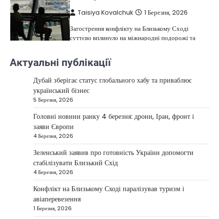
Taisiya Kovalchuk
1 Березня, 2026
Загострення конфлікту на Близькому Сході
суттєво вплинуло на міжнародні подорожі та
4
туристичну індустрію. Після ударів…
НОВИНИ
Актуальні публікації
США не відкидають можливість
Дубай зберігає статус глобального хабу та приваблює
удару по Ірану у разі провалу
український бізнес
переговорів
5 Березня, 2026
Kolomysheva Anastasiya
17 Червня,
2025
Головні новини ранку 4 березня: дрони, Іран, фронт і
заяви Європи
У США не виключають застосування сили проти
4 Березня, 2026
Ірану, якщо дипломатичні переговори не
5
принесуть бажаних результатів.…
Зеленський заявив про готовність України допомогти
стабілізувати Близький Схід
НОВИНИ
4 Березня, 2026
Дубай зберігає статус глобального
Конфлікт на Близькому Сході паралізував туризм і
хабу та приваблює український
авіаперевезення
бізнес
1 Березня, 2026
Taisiya Kovalchuk
5 Березня, 2026