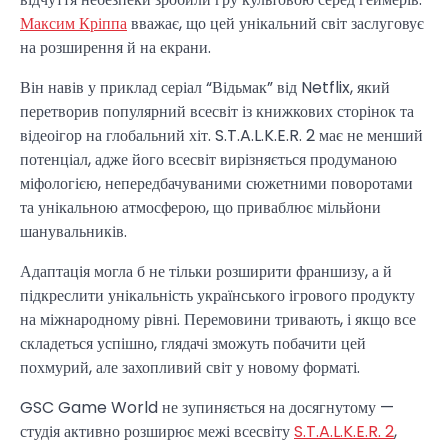
Максим Кріппа
вважає, що цей унікальний світ заслуговує
на розширення й на екрани.
Він навів у приклад серіал “Відьмак” від Netflix, який
перетворив популярний всесвіт із книжкових сторінок та
відеоігор на глобальний хіт. S.T.A.L.K.E.R. 2 має не менший
потенціал, адже його всесвіт вирізняється продуманою
міфологією, непередбачуваними сюжетними поворотами
та унікальною атмосферою, що приваблює мільйони
шанувальників.
Адаптація могла б не тільки розширити франшизу, а й
підкреслити унікальність українського ігрового продукту
на міжнародному рівні. Перемовини тривають, і якщо все
складеться успішно, глядачі зможуть побачити цей
похмурий, але захопливий світ у новому форматі.
GSC Game World не зупиняється на досягнутому —
студія активно розширює межі всесвіту
S.T.A.L.K.E.R. 2
,