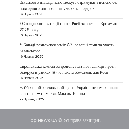
міжнародних партнерів у стабілізації ситуації
Військові з інвалідністю можуть отримувати пенсію без
3
на…
повторного оцінювання: умови та порядок
16 Червня, 2025
НОВИНИ
ЄС продовжив санкції проти Росії за анексію Криму до
Конфлікт на Близькому Сході
2026 року
паралізував туризм і
16 Червня, 2025
авіаперевезення
У Канаді розпочався саміт G7: головні теми та участь
Taisiya Kovalchuk
1 Березня, 2026
Зеленського
Загострення конфлікту на Близькому Сході
16 Червня, 2025
суттєво вплинуло на міжнародні подорожі та
Європейська комісія запропонувала нові санкції проти
4
туристичну індустрію. Після ударів…
Білорусі в рамках 18-го пакета обмежень для Росії
НОВИНИ
16 Червня, 2025
США не відкидають можливість
Найбільший виставковий центр України отримав нового
удару по Ірану у разі провалу
власника — ним став Максим Кріппа
переговорів
22 Травня, 2025
Kolomysheva Anastasiya
17 Червня,
2025
У США не виключають застосування сили проти
Top News UA © Усі права захищені.
Ірану, якщо дипломатичні переговори не