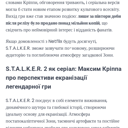
словами Кріппи, обговорення тривають, і серіальна версія
могла б стати новим етапом розвитку культового всесвіту.
Вихід гри вже став значною подією:
лише за півтори доби
після релізу було продано понад мільйон копій
, що
свідчить про неймовірний інтерес і відданість фанатів.
Якщо домовленості з Netflix будуть досягнуті,
S.T.A.L.K.E.R. зможе зазвучати по-новому, розширюючи
аудиторію та поглиблюючи атмосферу загадкової Зони.
S.T.A.L.K.E.R. 2 як серіал: Максим Кріппа
про перспективи екранізації
легендарної гри
S.T.A.L.K.E.R. 2 поєднує в собі елементи виживання,
динамічного шутера та глибокої історії, створюючи
ідеальну основу для екранізації. Атмосфера
постапокаліптичної Зони, таємничі артефакти та постійне
відчуття небезпеки зробили гру культовою серед геймерів.