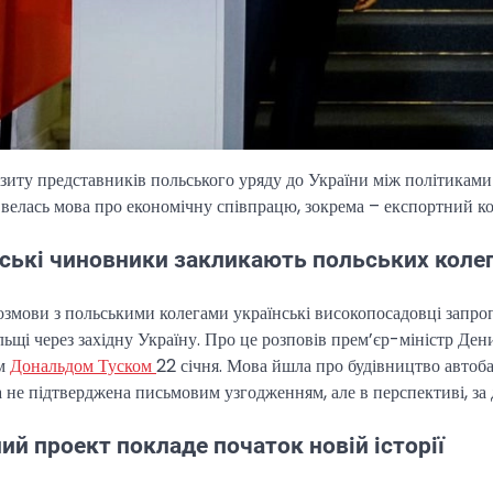
ізиту представників польського уряду до України між політикам
 велась мова про економічну співпрацю, зокрема – експортний к
ські чиновники закликають польських колег
озмови з польськими колегами українські високопосадовці запро
ьщі через західну Україну. Про це розповів прем’єр-міністр Де
ом
Дональдом Туском
22 січня. Мова йшла про будівництво автоб
а не підтверджена письмовим узгодженням, але в перспективі, з
ий проект покладе початок новій історії