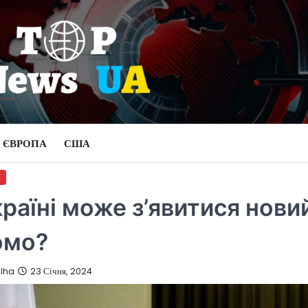
ЄВРОПА
США
И
країні може з’явитися нови
омо?
Olha
23 Січня, 2024