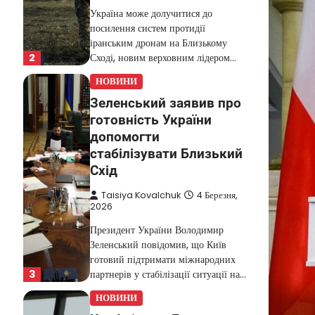
Україна може долучитися до
посилення систем протидії
іранським дронам на Близькому
2
Сході, новим верховним лідером…
НОВИНИ
Зеленський заявив про
готовність України
допомогти
стабілізувати Близький
Схід
Taisiya Kovalchuk
4 Березня,
2026
Президент України Володимир
Зеленський повідомив, що Київ
готовий підтримати міжнародних
3
партнерів у стабілізації ситуації на…
НОВИНИ
Конфлікт на Близькому