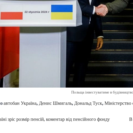
Польща інвестуватиме в будівництво
но
автобан Україна
,
Денис Шмигаль
,
Дональд Туск
,
Міністерство
їні зріс розмір пенсій, коментар від пенсійного фонду
В
ція
в