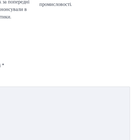
ж за попередні
промисловості.
 анонсували в
ітики.
і
*