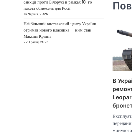
готовий підтримати міжнародних
санкції проти Білорусі в рамках 18-го
Пов
3
партнерів у стабілізації ситуації на…
пакета обмежень для Росії
16 Червня, 2025
НОВИНИ
Найбільший виставковий центр України
Конфлікт на Близькому
отримав нового власника — ним став
Сході паралізував
Максим Кріппа
туризм і
22 Травня, 2025
авіаперевезення
Taisiya Kovalchuk
1 Березня,
2026
Загострення конфлікту на
Близькому Сході суттєво вплинуло
В Укра
на міжнародні подорожі та
ремонт
туристичну індустрію. Після
Leopar
4
ударів…
бронет
НОВИНИ
США не відкидають
Експлуата
можливість удару по
передани
Ірану у разі провалу
минулого