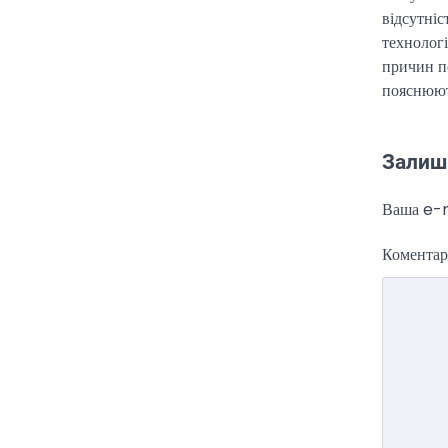
переговорів
відсутні
технологі
Kolomysheva Anastasiya
17
причин п
Червня, 2025
пояснюють
У США не виключають
застосування сили проти Ірану,
якщо дипломатичні переговори не
Залиш
5
принесуть бажаних результатів.…
Ваша e-m
Комента