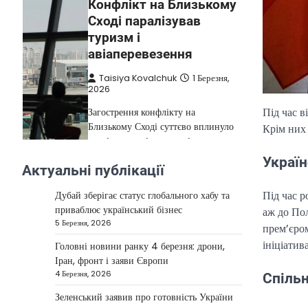
Сході паралізував
туризм і
авіаперевезення
Taisiya Kovalchuk
1 Березня,
2026
Загострення конфлікту на
Під час в
Близькому Сході суттєво вплинуло
Крім них
на міжнародні подорожі та
туристичну індустрію. Після
4
ударів…
Україн
Актуальні публікації
НОВИНИ
Під час р
Дубай зберігає статус глобального хабу та
США не відкидають
приваблює український бізнес
аж до Пол
можливість удару по
5 Березня, 2026
прем’єр
Ірану у разі провалу
ініціатив
Головні новини ранку 4 березня: дрони,
переговорів
Іран, фронт і заяви Європи
4 Березня, 2026
Спільн
Kolomysheva Anastasiya
17
Червня, 2025
Зеленський заявив про готовність України