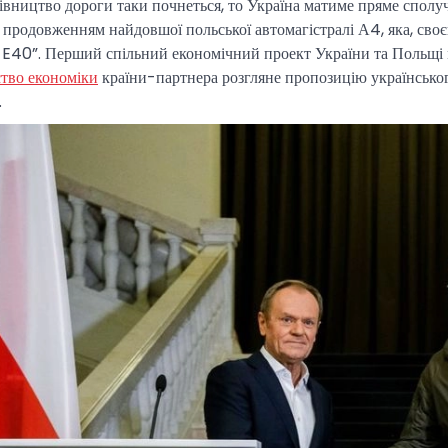
івництво дороги таки почнеться, то Україна матиме пряме спол
и продовженням найдовшої польської автомагістралі А4, яка, св
 E40”. Перший спільний економічний проект України та Польщі м
ство економіки
країни-партнера розгляне пропозицію українськог
.