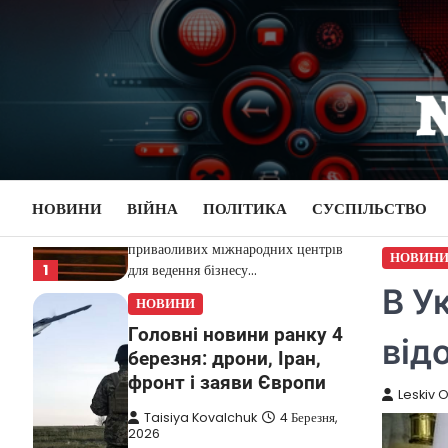
НОВИНИ
Перейти
до
Дубай зберігає статус
вмісту
глобального хабу та
приваблює український
бізнес
Taisiya Kovalchuk
5 Березня,
2026
Дубай протягом багатьох років
НОВИНИ
ВІЙНА
ПОЛІТИКА
СУСПІЛЬСТВО
утримує статус одного з найбільш
привабливих міжнародних центрів
1
для ведення бізнесу…
НОВИН
НОВИНИ
В У
Головні новини ранку 4
від
березня: дрони, Іран,
фронт і заяви Європи
Leskiv 
Taisiya Kovalchuk
4 Березня,
2026