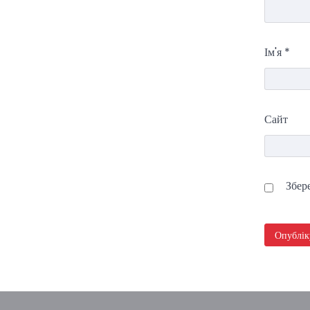
Ім'я
*
Сайт
Збере