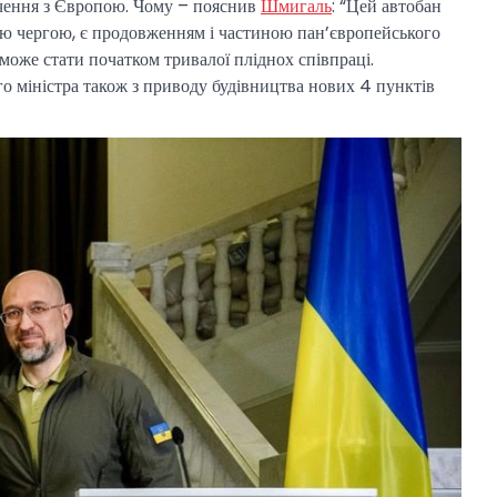
учення з Європою. Чому – пояснив
Шмигаль
: “Цей автобан
оєю чергою, є продовженням і частиною пан’європейського
оже стати початком тривалої пліднох співпраці.
о міністра також з приводу будівництва нових 4 пунктів