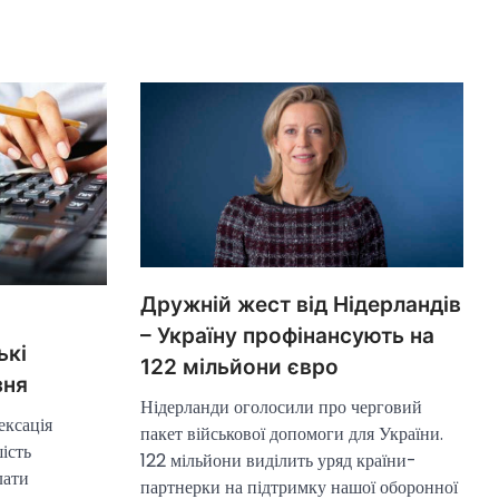
Дружній жест від Нідерландів
– Україну профінансують на
ькі
122 мільйони євро
зня
Нідерланди оголосили про черговий
ексація
пакет військової допомоги для України.
шість
122 мільйони виділить уряд країни-
лати
партнерки на підтримку нашої оборонної