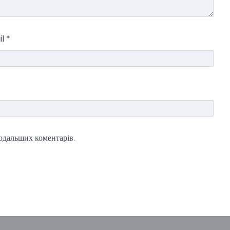
il
*
подальших коментарів.