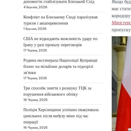
Якщо буд
допомогти стабілізувати Близький Схід
У США не виключають
4 Березня, 2026
застосування сили проти Ірану,
має стат
якщо дипломатичні переговори не
коридору
Конфлікт на Близькому Сході паралізував
5
принесуть бажаних результатів.…
Міністер
туризм і авіаперевезення
пропуску
1 Березня, 2026
НОВИНИ
Дубай зберігає статус
США не відкидають можливість удару по
Ірану у разі провалу переговорів
глобального хабу та
17 Червня, 2025
приваблює український
бізнес
Родина ексгенерала Нацполіції Купранця:
бізнес на мільйони доларів та підозрілі
Taisiya Kovalchuk
5 Березня,
зв’язки
2026
17 Червня, 2025
Дубай протягом багатьох років
Три способи зняття з розшуку ТЦК за
утримує статус одного з найбільш
порушення військового обліку
привабливих міжнародних центрів
16 Червня, 2025
1
для ведення бізнесу…
Поліція Херсонщини успішно евакуювала
НОВИНИ
цивільних після вибуху міни під час
Головні новини ранку 4
операції
16 Червня, 2025
березня: дрони, Іран,