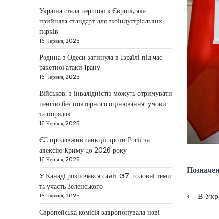
фронт і заяви Європи
Україна стала першою в Європі, яка
прийняла стандарт для екоіндустріальних
Taisiya Kovalchuk
4 Березня,
парків
2026
16 Червня, 2025
Україна може долучитися до
Родина з Одеси загинула в Ізраїлі під час
посилення систем протидії
ракетної атаки Ірану
іранським дронам на Близькому
16 Червня, 2025
2
Сході, новим верховним лідером…
Військові з інвалідністю можуть отримувати
НОВИНИ
пенсію без повторного оцінювання: умови
Зеленський заявив про
та порядок
готовність України
16 Червня, 2025
допомогти
ЄС продовжив санкції проти Росії за
стабілізувати Близький
анексію Криму до 2026 року
Схід
16 Червня, 2025
Позначе
У Канаді розпочався саміт G7: головні теми
Taisiya Kovalchuk
4 Березня,
2026
та участь Зеленського
⟵
В Укра
16 Червня, 2025
Навіга
Президент України Володимир
Зеленський повідомив, що Київ
записі
Європейська комісія запропонувала нові