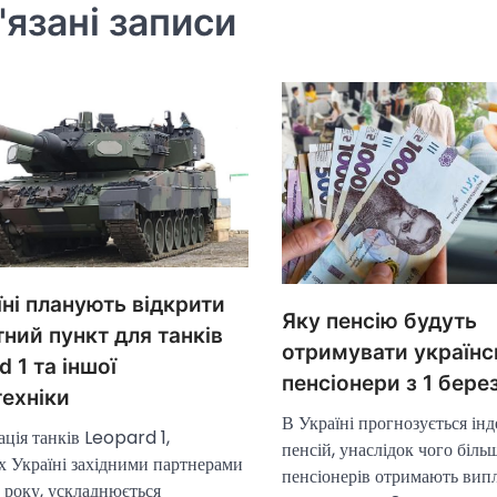
'язані записи
їні планують відкрити
Яку пенсію будуть
ний пункт для танків
отримувати українс
d 1 та іншої
пенсіонери з 1 бере
ехніки
В Україні прогнозується інд
ція танків Leopard 1,
пенсій, унаслідок чого біль
х Україні західними партнерами
пенсіонерів отримають вип
 року, ускладнюється