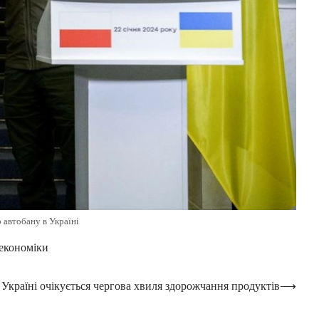
 автобану в Україні
 економіки
 Україні очікується чергова хвиля здорожчання продуктів
⟶