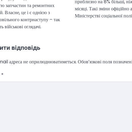
приблизно на 8% більші, ні
стю запчастин та ремонтних
місяці. Такі зміни офіційно
й. Власне, це і є однією з
Міністерстві соціальної пол
овільного контрнаступу – так
 військові оглядачі.
ити відповідь
ail адреса не оприлюднюватиметься.
Обов’язкові поля позначен
р
*