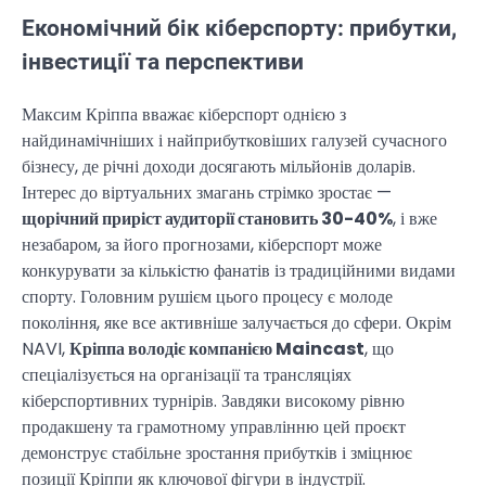
Економічний бік кіберспорту: прибутки,
інвестиції та перспективи
Максим Кріппа вважає кіберспорт однією з
найдинамічніших і найприбутковіших галузей сучасного
бізнесу, де річні доходи досягають мільйонів доларів.
Інтерес до віртуальних змагань стрімко зростає —
щорічний приріст аудиторії становить 30-40%
, і вже
незабаром, за його прогнозами, кіберспорт може
конкурувати за кількістю фанатів із традиційними видами
спорту. Головним рушієм цього процесу є молоде
покоління, яке все активніше залучається до сфери. Окрім
NAVI,
Кріппа володіє компанією Maincast
, що
спеціалізується на організації та трансляціях
кіберспортивних турнірів. Завдяки високому рівню
продакшену та грамотному управлінню цей проєкт
демонструє стабільне зростання прибутків і зміцнює
позиції Кріппи як ключової фігури в індустрії.