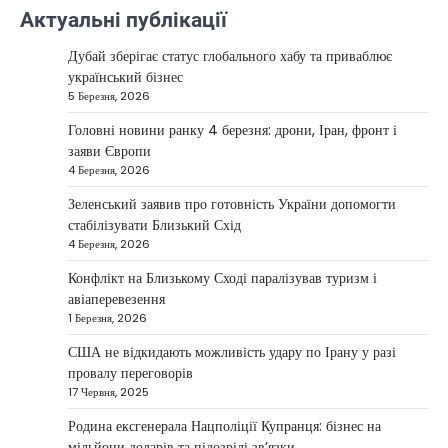
Ірану, якщо дипломатичні переговори не
Актуальні публікації
5
принесуть бажаних результатів.…
Дубай зберігає статус глобального хабу та приваблює
НОВИНИ
український бізнес
Дубай зберігає статус глобального
5 Березня, 2026
хабу та приваблює український
бізнес
Головні новини ранку 4 березня: дрони, Іран, фронт і
заяви Європи
Taisiya Kovalchuk
5 Березня, 2026
4 Березня, 2026
Дубай протягом багатьох років утримує статус
Зеленський заявив про готовність України допомогти
одного з найбільш привабливих міжнародних
стабілізувати Близький Схід
1
центрів для ведення бізнесу…
4 Березня, 2026
НОВИНИ
Конфлікт на Близькому Сході паралізував туризм і
Головні новини ранку 4 березня:
авіаперевезення
дрони, Іран, фронт і заяви Європи
1 Березня, 2026
Taisiya Kovalchuk
4 Березня, 2026
США не відкидають можливість удару по Ірану у разі
провалу переговорів
Україна може долучитися до посилення систем
17 Червня, 2025
протидії іранським дронам на Близькому Сході,
2
новим верховним лідером…
Родина ексгенерала Нацполіції Купранця: бізнес на
мільйони доларів та підозрілі зв’язки
НОВИНИ