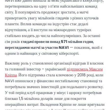
NAVI вже давно вийшла за межі українського кіберспорту,
перетворившись на одну з п’яти найсильніших команд
світу. Її популярність продовжує зростати, а матчі
привертають увагу мільйонів глядачів з різних куточків
планети. Вплив команди на індустрію стає дедалі
відчутнішим, а її виступи на міжнародних турнірах
стабільно входять до числа найпопулярніших. За останні
сім років
глядачі провели понад 571 мільйон годин
,
переглядаючи матчі за участю NAVI
— показник, який є
одним із найвищих у світовому кіберспорті.
Важливу роль у становленні організації відіграв її власник
та головний інвестор – український
підприємець Максим
Кріппа
. Його підтримка стала ключовою у 2018 році, коли
NAVI опинилася у фінансово нестабільному становищі та
потребувала значних інвестицій для подальшого розвитку.
У той період клуб працював у мінус і щороку потребував
близько 1,5 мільйона доларів лише для покриття
операційних витрат. Вкладення Кріппи не лише врятували