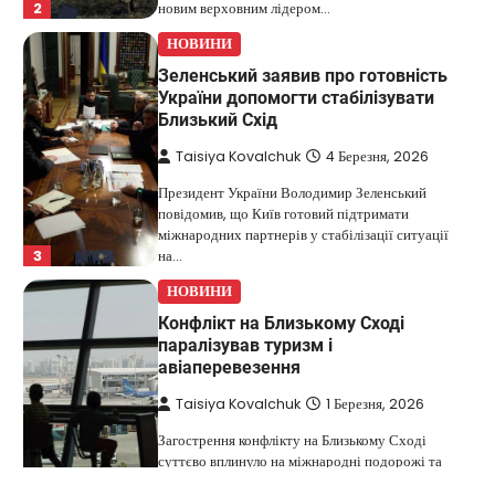
повідомив, що Київ готовий підтримати
міжнародних партнерів у стабілізації ситуації
3
на…
НОВИНИ
Конфлікт на Близькому Сході
паралізував туризм і
авіаперевезення
Taisiya Kovalchuk
1 Березня, 2026
Загострення конфлікту на Близькому Сході
суттєво вплинуло на міжнародні подорожі та
4
туристичну індустрію. Після ударів…
НОВИНИ
США не відкидають можливість
удару по Ірану у разі провалу
переговорів
Kolomysheva Anastasiya
17 Червня,
2025
У США не виключають застосування сили проти