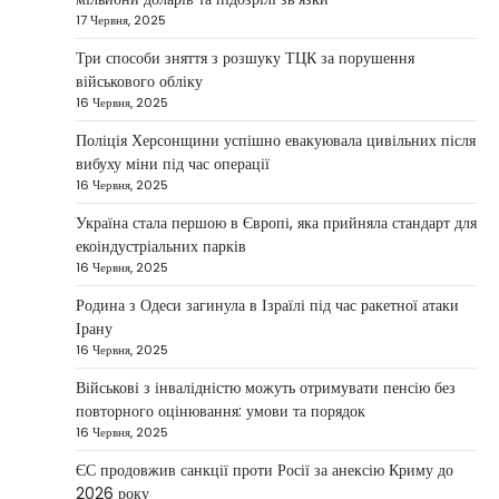
17 Червня, 2025
Зеленський заявив про готовність
України допомогти стабілізувати
Три способи зняття з розшуку ТЦК за порушення
Близький Схід
військового обліку
16 Червня, 2025
Taisiya Kovalchuk
4 Березня, 2026
Поліція Херсонщини успішно евакуювала цивільних після
Президент України Володимир Зеленський
вибуху міни під час операції
повідомив, що Київ готовий підтримати
16 Червня, 2025
міжнародних партнерів у стабілізації ситуації
3
на…
Україна стала першою в Європі, яка прийняла стандарт для
екоіндустріальних парків
НОВИНИ
16 Червня, 2025
Конфлікт на Близькому Сході
паралізував туризм і
Родина з Одеси загинула в Ізраїлі під час ракетної атаки
авіаперевезення
Ірану
16 Червня, 2025
Taisiya Kovalchuk
1 Березня, 2026
Військові з інвалідністю можуть отримувати пенсію без
Загострення конфлікту на Близькому Сході
повторного оцінювання: умови та порядок
суттєво вплинуло на міжнародні подорожі та
16 Червня, 2025
4
туристичну індустрію. Після ударів…
ЄС продовжив санкції проти Росії за анексію Криму до
НОВИНИ
2026 року