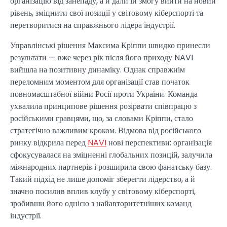
організацію від занепаду, а й дали їй змогу вийти на новий
рівень, зміцнити свої позиції у світовому кіберспорті та
перетворитися на справжнього лідера індустрії.
Управлінські рішення Максима Кріппи швидко принесли
результати — вже через рік після його приходу NAVI
вийшла на позитивну динаміку. Однак справжнім
переломним моментом для організації став початок
повномасштабної війни Росії проти України. Команда
ухвалила принципове рішення розірвати співпрацю з
російськими гравцями, що, за словами Кріппи, стало
стратегічно важливим кроком. Відмова від російського
ринку відкрила перед
NAVI
нові перспективи: організація
сфокусувалася на зміцненні глобальних позицій, залучила
міжнародних партнерів і розширила свою фанатську базу.
Такий підхід не лише допоміг зберегти лідерство, а й
значно посилив вплив клубу у світовому кіберспорті,
зробивши його однією з найавторитетніших команд
індустрії.