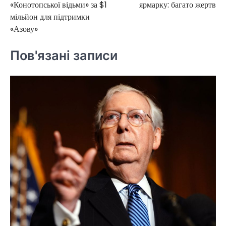
«Конотопської відьми» за $1
ярмарку: багато жертв
мільйон для підтримки
«Азову»
Пов'язані записи