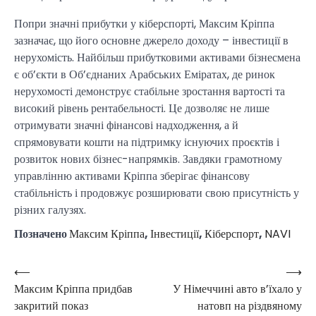
Попри значні прибутки у кіберспорті, Максим Кріппа
зазначає, що його основне джерело доходу – інвестиції в
нерухомість. Найбільш прибутковими активами бізнесмена
є об’єкти в Об’єднаних Арабських Еміратах, де ринок
нерухомості демонструє стабільне зростання вартості та
високий рівень рентабельності. Це дозволяє не лише
отримувати значні фінансові надходження, а й
спрямовувати кошти на підтримку існуючих проєктів і
розвиток нових бізнес-напрямків. Завдяки грамотному
управлінню активами Кріппа зберігає фінансову
стабільність і продовжує розширювати свою присутність у
різних галузях.
Позначено
Максим Кріппа
,
Інвестиції
,
Кіберспорт
,
NAVI
⟵
⟶
Навігація
Максим Кріппа придбав
У Німеччині авто в’їхало у
записів
закритий показ
натовп на різдвяному