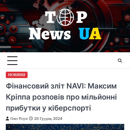
Перейти
до
вмісту
НОВИНИ
Фінансовий зліт NAVI: Максим
Кріппа розповів про мільйонні
прибутки у кіберспорті
Олег Різун
20 Грудня, 2024