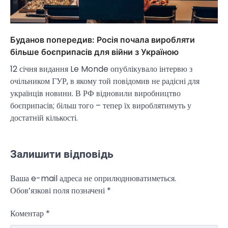
Буданов попередив: Росія почала виробляти
більше боєприпасів для війни з Україною
12 січня видання Le Monde опублікувало інтервю з
очільником ГУР, в якому той повідомив не радісні для
НОВИНИ
українців новини. В РФ відновили виробництво
Зеленський заявив про готовність
боєприпасів; більш того – тепер їх вироблятимуть у
України допомогти стабілізувати
Близький Схід
достатній кількості.
Taisiya Kovalchuk
4 Березня, 2026
Президент України Володимир Зеленський
Залишити відповідь
повідомив, що Київ готовий підтримати
міжнародних партнерів у стабілізації ситуації
Ваша e-mail адреса не оприлюднюватиметься.
3
на…
Обов’язкові поля позначені
*
НОВИНИ
Конфлікт на Близькому Сході
Коментар
*
паралізував туризм і