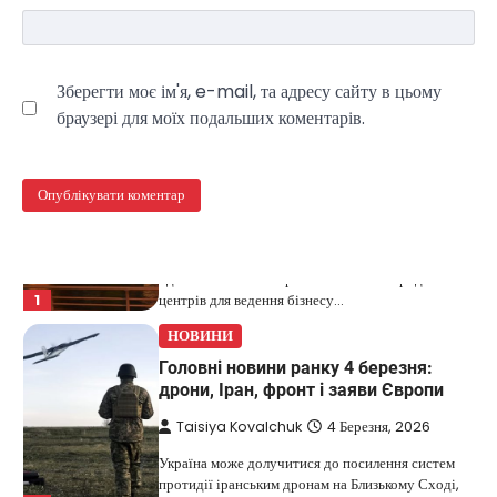
Taisiya Kovalchuk
5 Березня, 2026
Дубай протягом багатьох років утримує статус
одного з найбільш привабливих міжнародних
Зберегти моє ім'я, e-mail, та адресу сайту в цьому
1
центрів для ведення бізнесу…
браузері для моїх подальших коментарів.
НОВИНИ
Головні новини ранку 4 березня:
дрони, Іран, фронт і заяви Європи
Taisiya Kovalchuk
4 Березня, 2026
Україна може долучитися до посилення систем
протидії іранським дронам на Близькому Сході,
2
новим верховним лідером…
НОВИНИ
Зеленський заявив про готовність
України допомогти стабілізувати
Близький Схід
Taisiya Kovalchuk
4 Березня, 2026
Президент України Володимир Зеленський