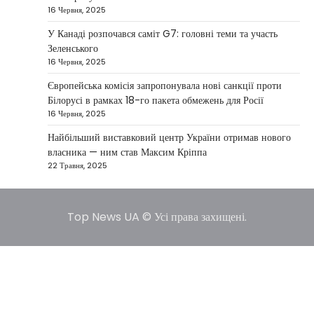
США не відкидають можливість
16 Червня, 2025
удару по Ірану у разі провалу
У Канаді розпочався саміт G7: головні теми та участь
переговорів
Зеленського
Kolomysheva Anastasiya
17 Червня,
16 Червня, 2025
2025
Європейська комісія запропонувала нові санкції проти
У США не виключають застосування сили проти
Білорусі в рамках 18-го пакета обмежень для Росії
Ірану, якщо дипломатичні переговори не
16 Червня, 2025
5
принесуть бажаних результатів.…
Найбільший виставковий центр України отримав нового
власника — ним став Максим Кріппа
22 Травня, 2025
Top News UA © Усі права захищені.