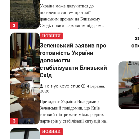
Україна може долучитися до
посилення систем протидії
іранським дронам на Близькому
2
Сході, новим верховним лідером…
НОВИНИ
з
Зеленський заявив про
сп
готовність України
допомогти
Ве
стабілізувати Близький
Пр
Схід
трибуна
Taisiya Kovalchuk
4 Березня,
на фіна
2026
справ 
Президент України Володимир
Зеленський повідомив, що Київ
готовий підтримати міжнародних
3
партнерів у стабілізації ситуації на…
НОВИНИ