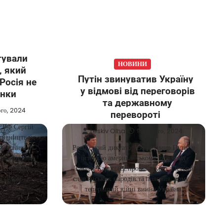
тували
НОВИНИ
, який
Путін звинуватив Україну
Росія не
у відмові від переговорів
инки
та державному
ого, 2024
перевороті
и РФ Сергій
Leskiv Olha
9 Лютого, 2024
ерівництвом
 частини
Російський диктатор Володимир Путін в
Херсонщини,
інтерв’ю американському ведучому
ту Кринки.
Такеру Карлсонy провів лікбез з історії
д селом
слов’янських народів та пояснив, чому у
У.
теперішній війні винна Україна.