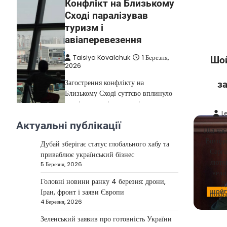
Конфлікт на Близькому
Сході паралізував
туризм і
авіаперевезення
Taisiya Kovalchuk
1 Березня,
Шой
2026
Загострення конфлікту на
з
Близькому Сході суттєво вплинуло
на міжнародні подорожі та
L
туристичну індустрію. Після
Актуальні публікації
4
ударів…
Під час
Володи
НОВИНИ
Дубай зберігає статус глобального хабу та
Сергі
приваблює український бізнес
США не відкидають
лютог
5 Березня, 2026
можливість удару по
вели
Головні новини ранку 4 березня: дрони,
Ірану у разі провалу
Д
Іран, фронт і заяви Європи
переговорів
поква
4 Березня, 2026
Kolomysheva Anastasiya
17
Зеленський заявив про готовність України
Червня, 2025