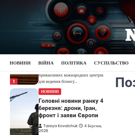
Перейти
НОВИНИ
до
Дубай зберігає статус
вмісту
глобального хабу та
приваблює український
бізнес
Taisiya Kovalchuk
5 Березня,
2026
Дубай протягом багатьох років
НОВИНИ
ВІЙНА
ПОЛІТИКА
СУСПІЛЬСТВО
утримує статус одного з найбільш
привабливих міжнародних центрів
По
1
для ведення бізнесу…
НОВИНИ
Головні новини ранку 4
березня: дрони, Іран,
фронт і заяви Європи
Taisiya Kovalchuk
4 Березня,
2026