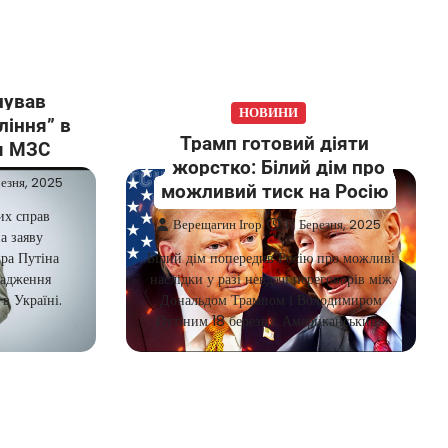
нував
НОВИНИ
ління” в
Трамп готовий діяти
ія МЗС
жорстко: Білий дім про
езня, 2025
можливий тиск на Росію
их справ
Верещагин Ігор
17 Березня, 2025
а заяву
ра Путіна
Білий дім попередив Росію про можливі
вадження
наслідки у разі невдачі переговорів між
в Україні.
Дональдом Трампом і Володимиром
Путіним 18 березня. Американський…