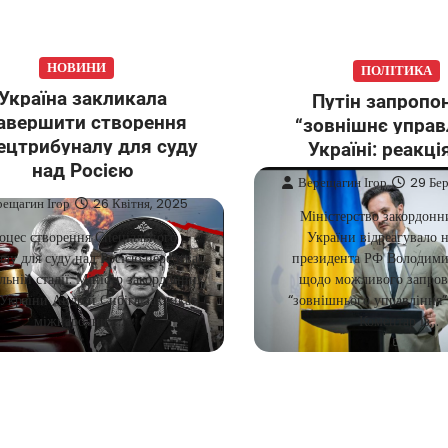
НОВИНИ
ПОЛІТИКА
Україна закликала
Путін запропо
авершити створення
“зовнішнє управ
ецтрибуналу для суду
Україні: реакц
над Росією
Верещагин Ігор
29 Бер
рещагин Ігор
26 Квітня, 2025
Міністерство закордонн
оцес створення Спеціального
України відреагувало н
лу для суду над Росією перебуває
президента РФ Володими
льній стадії. Міністр закордонних
щодо можливого запро
України Андрій Сибіга закликав
“зовнішнього управління” 
міжнародних…
Коментар із…