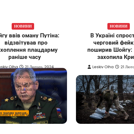
НОВИНИ
НОВИНИ
гу ввів оману Путіна:
В Україні спрос
відзвітував про
черговий фейк
ахоплення плацдарму
поширив Шойгу: 
раніше часу
захопила Кр
eskiv Olha
21 Лютого, 2024
Leskiv Olha
21 Лют
 брифінгу російського президента
20 лютого міністр оборон
мира Путіна та міністра оборони
Шойгу відзвітував перед к
я Шойгу останній заявив, що 19
про ніби то захоплення
о російські війська “зачистили”
території на лівобережжі 
кий плацдарм на лівому березі
зокрема, населеного пунк
ніпра. Як виявилось, міністр
Насправді контроль на
пився і видав бажане за дійсне.
зберігається за ЗС