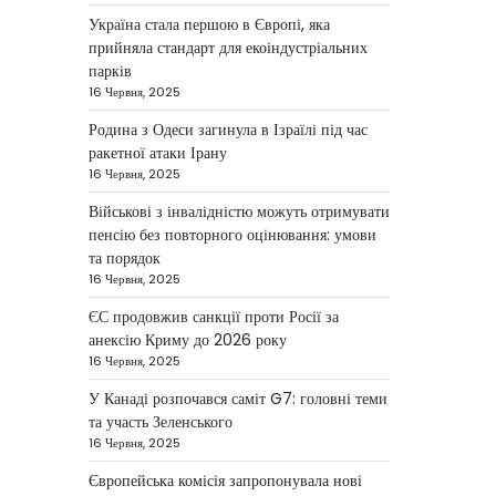
березня: дрони, Іран,
Україна стала першою в Європі, яка
фронт і заяви Європи
прийняла стандарт для екоіндустріальних
парків
Taisiya Kovalchuk
4 Березня,
2026
16 Червня, 2025
Україна може долучитися до
Родина з Одеси загинула в Ізраїлі під час
посилення систем протидії
ракетної атаки Ірану
іранським дронам на Близькому
16 Червня, 2025
2
Сході, новим верховним лідером…
Військові з інвалідністю можуть отримувати
пенсію без повторного оцінювання: умови
НОВИНИ
та порядок
Зеленський заявив про
16 Червня, 2025
готовність України
ЄС продовжив санкції проти Росії за
допомогти
анексію Криму до 2026 року
стабілізувати Близький
16 Червня, 2025
Схід
У Канаді розпочався саміт G7: головні теми
Taisiya Kovalchuk
4 Березня,
та участь Зеленського
2026
16 Червня, 2025
Президент України Володимир
Європейська комісія запропонувала нові
Зеленський повідомив, що Київ