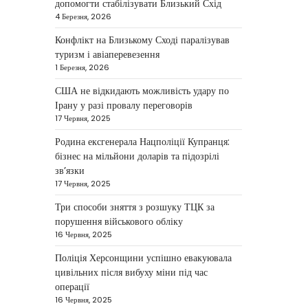
допомогти стабілізувати Близький Схід
У США не виключають
4 Березня, 2026
застосування сили проти Ірану,
Конфлікт на Близькому Сході паралізував
якщо дипломатичні переговори не
туризм і авіаперевезення
5
принесуть бажаних результатів.…
1 Березня, 2026
НОВИНИ
США не відкидають можливість удару по
Дубай зберігає статус
Ірану у разі провалу переговорів
глобального хабу та
17 Червня, 2025
приваблює український
Родина ексгенерала Нацполіції Купранця:
бізнес
бізнес на мільйони доларів та підозрілі
зв’язки
Taisiya Kovalchuk
5 Березня,
17 Червня, 2025
2026
Три способи зняття з розшуку ТЦК за
Дубай протягом багатьох років
порушення військового обліку
утримує статус одного з найбільш
16 Червня, 2025
привабливих міжнародних центрів
1
для ведення бізнесу…
Поліція Херсонщини успішно евакуювала
цивільних після вибуху міни під час
НОВИНИ
операції
Головні новини ранку 4
16 Червня, 2025