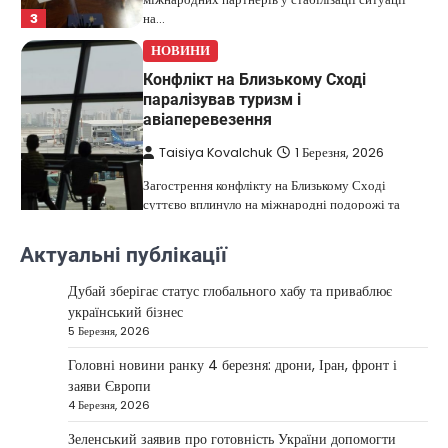
3
на…
НОВИНИ
Конфлікт на Близькому Сході
паралізував туризм і
авіаперевезення
Taisiya Kovalchuk
1 Березня, 2026
Загострення конфлікту на Близькому Сході
суттєво вплинуло на міжнародні подорожі та
4
туристичну індустрію. Після ударів…
Актуальні публікації
НОВИНИ
США не відкидають можливість
Дубай зберігає статус глобального хабу та приваблює
удару по Ірану у разі провалу
український бізнес
переговорів
5 Березня, 2026
Kolomysheva Anastasiya
17 Червня,
Головні новини ранку 4 березня: дрони, Іран, фронт і
2025
заяви Європи
4 Березня, 2026
У США не виключають застосування сили проти
Ірану, якщо дипломатичні переговори не
Зеленський заявив про готовність України допомогти
5
принесуть бажаних результатів.…