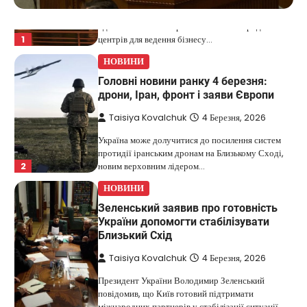
Дубай протягом багатьох років утримує статус
одного з найбільш привабливих міжнародних
1
центрів для ведення бізнесу…
НОВИНИ
Головні новини ранку 4 березня:
дрони, Іран, фронт і заяви Європи
Taisiya Kovalchuk
4 Березня, 2026
Україна може долучитися до посилення систем
протидії іранським дронам на Близькому Сході,
2
новим верховним лідером…
НОВИНИ
Зеленський заявив про готовність
України допомогти стабілізувати
Близький Схід
Taisiya Kovalchuk
4 Березня, 2026
Президент України Володимир Зеленський
повідомив, що Київ готовий підтримати
міжнародних партнерів у стабілізації ситуації