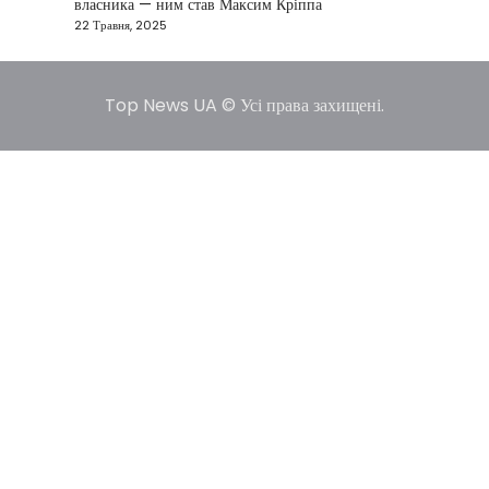
удару по Ірану у разі провалу
власника — ним став Максим Кріппа
переговорів
22 Травня, 2025
Kolomysheva Anastasiya
17 Червня,
2025
Top News UA © Усі права захищені.
У США не виключають застосування сили проти
Ірану, якщо дипломатичні переговори не
5
принесуть бажаних результатів.…