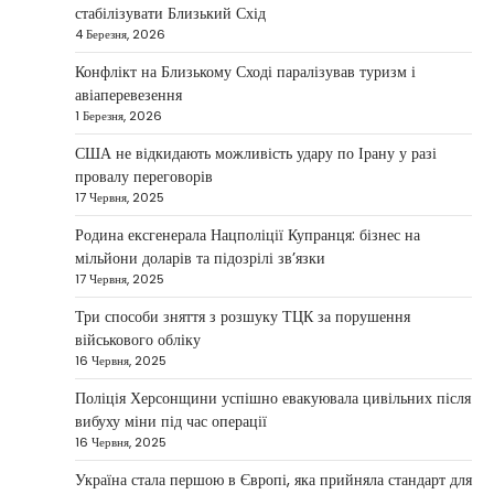
стабілізувати Близький Схід
НОВИНИ
4 Березня, 2026
Дубай зберігає статус глобального
Конфлікт на Близькому Сході паралізував туризм і
хабу та приваблює український
авіаперевезення
бізнес
1 Березня, 2026
Taisiya Kovalchuk
5 Березня, 2026
США не відкидають можливість удару по Ірану у разі
провалу переговорів
Дубай протягом багатьох років утримує статус
17 Червня, 2025
одного з найбільш привабливих міжнародних
1
центрів для ведення бізнесу…
Родина ексгенерала Нацполіції Купранця: бізнес на
мільйони доларів та підозрілі зв’язки
НОВИНИ
17 Червня, 2025
Головні новини ранку 4 березня:
дрони, Іран, фронт і заяви Європи
Три способи зняття з розшуку ТЦК за порушення
військового обліку
Taisiya Kovalchuk
4 Березня, 2026
16 Червня, 2025
Україна може долучитися до посилення систем
Поліція Херсонщини успішно евакуювала цивільних після
протидії іранським дронам на Близькому Сході,
вибуху міни під час операції
2
новим верховним лідером…
16 Червня, 2025
НОВИНИ
Україна стала першою в Європі, яка прийняла стандарт для
Зеленський заявив про готовність