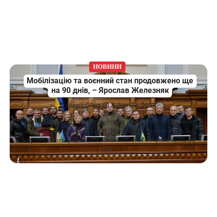
НОВИНИ
Мобілізацію та воєнний стан продовжено ще
на 90 днів, – Ярослав Железняк
Leskiv Olha
6 Лютого, 2024
6 січня Верховна Рада проголосувала за продовження воєнного
стану та загальної мобілізації. За поданням Президента було
запропоновано продовжити військовий стан в Україні ще на 90
днів.