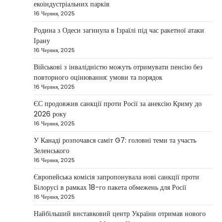
екоіндустріальних парків
України допомогти стабілізувати
16 Червня, 2025
Близький Схід
Родина з Одеси загинула в Ізраїлі під час ракетної атаки
Taisiya Kovalchuk
4 Березня, 2026
Ірану
16 Червня, 2025
Президент України Володимир Зеленський
повідомив, що Київ готовий підтримати
Військові з інвалідністю можуть отримувати пенсію без
міжнародних партнерів у стабілізації ситуації
повторного оцінювання: умови та порядок
3
на…
16 Червня, 2025
НОВИНИ
ЄС продовжив санкції проти Росії за анексію Криму до
Конфлікт на Близькому Сході
2026 року
паралізував туризм і
16 Червня, 2025
авіаперевезення
У Канаді розпочався саміт G7: головні теми та участь
Taisiya Kovalchuk
1 Березня, 2026
Зеленського
16 Червня, 2025
Загострення конфлікту на Близькому Сході
суттєво вплинуло на міжнародні подорожі та
Європейська комісія запропонувала нові санкції проти
4
туристичну індустрію. Після ударів…
Білорусі в рамках 18-го пакета обмежень для Росії
16 Червня, 2025
НОВИНИ
США не відкидають можливість
Найбільший виставковий центр України отримав нового