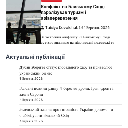
Конфлікт на Близькому Сході
паралізував туризм і
авіаперевезення
Taisiya Kovalchuk
1 Березня, 2026
Загострення конфлікту на Близькому Сході
суттєво вплинуло на міжнародні подорожі та
4
туристичну індустрію. Після ударів…
Актуальні публікації
НОВИНИ
США не відкидають можливість
Дубай зберігає статус глобального хабу та приваблює
удару по Ірану у разі провалу
український бізнес
переговорів
5 Березня, 2026
Kolomysheva Anastasiya
17 Червня,
Головні новини ранку 4 березня: дрони, Іран, фронт і
2025
заяви Європи
4 Березня, 2026
У США не виключають застосування сили проти
Ірану, якщо дипломатичні переговори не
Зеленський заявив про готовність України допомогти
5
принесуть бажаних результатів.…
стабілізувати Близький Схід
НОВИНИ
4 Березня, 2026