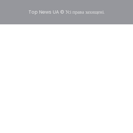
2025
Top News UA © Усі права захищені.
У США не виключають застосування сили проти
Ірану, якщо дипломатичні переговори не
5
принесуть бажаних результатів.…