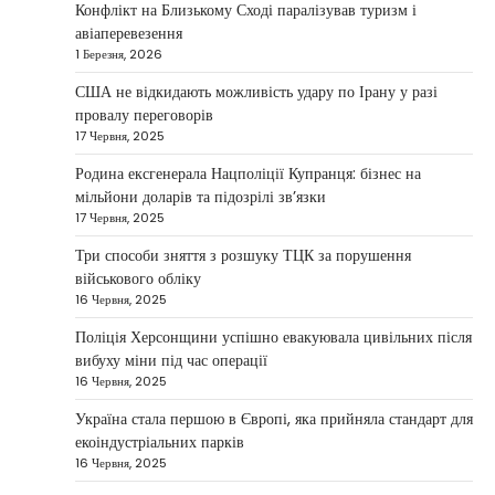
Дубай зберігає статус глобального
Конфлікт на Близькому Сході паралізував туризм і
хабу та приваблює український
авіаперевезення
бізнес
1 Березня, 2026
Taisiya Kovalchuk
5 Березня, 2026
США не відкидають можливість удару по Ірану у разі
провалу переговорів
Дубай протягом багатьох років утримує статус
17 Червня, 2025
одного з найбільш привабливих міжнародних
1
центрів для ведення бізнесу…
Родина ексгенерала Нацполіції Купранця: бізнес на
мільйони доларів та підозрілі зв’язки
НОВИНИ
17 Червня, 2025
Головні новини ранку 4 березня:
дрони, Іран, фронт і заяви Європи
Три способи зняття з розшуку ТЦК за порушення
військового обліку
Taisiya Kovalchuk
4 Березня, 2026
16 Червня, 2025
Україна може долучитися до посилення систем
Поліція Херсонщини успішно евакуювала цивільних після
протидії іранським дронам на Близькому Сході,
вибуху міни під час операції
2
новим верховним лідером…
16 Червня, 2025
НОВИНИ
Україна стала першою в Європі, яка прийняла стандарт для
Зеленський заявив про готовність
екоіндустріальних парків
України допомогти стабілізувати
16 Червня, 2025
Близький Схід