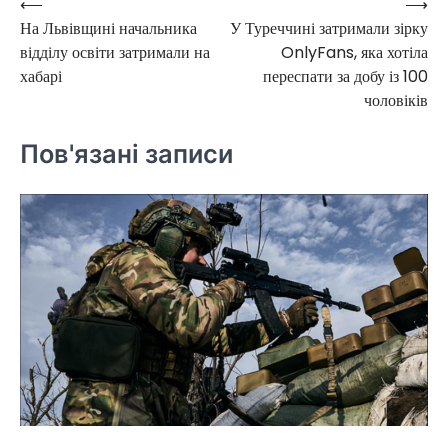
⟵
⟶
Навігація
На Львівщині начальника
У Туреччині затримали зірку
записів
відділу освіти затримали на
OnlyFans, яка хотіла
хабарі
переспати за добу із 100
чоловіків
Пов'язані записи