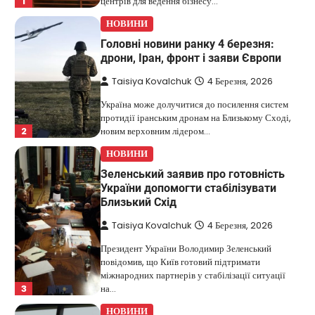
1
центрів для ведення бізнесу…
НОВИНИ
Головні новини ранку 4 березня:
дрони, Іран, фронт і заяви Європи
Taisiya Kovalchuk
4 Березня, 2026
Україна може долучитися до посилення систем
протидії іранським дронам на Близькому Сході,
2
новим верховним лідером…
НОВИНИ
Зеленський заявив про готовність
України допомогти стабілізувати
Близький Схід
Taisiya Kovalchuk
4 Березня, 2026
Президент України Володимир Зеленський
повідомив, що Київ готовий підтримати
міжнародних партнерів у стабілізації ситуації
3
на…
НОВИНИ