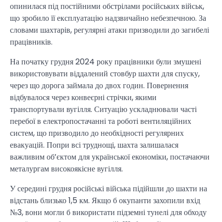
опинилася під постійними обстрілами російських військ,
що зробило її експлуатацію надзвичайно небезпечною. За
словами шахтарів, регулярні атаки призводили до загибелі
працівників.
На початку грудня 2024 року працівники були змушені
використовувати віддалений стовбур шахти для спуску,
через що дорога займала до двох годин. Повернення
відбувалося через конвеєрні стрічки, якими
транспортували вугілля. Ситуацію ускладнювали часті
перебої в електропостачанні та роботі вентиляційних
систем, що призводило до необхідності регулярних
евакуацій. Попри всі труднощі, шахта залишалася
важливим об’єктом для української економіки, постачаючи
металургам високоякісне вугілля.
У середині грудня російські війська підійшли до шахти на
відстань близько 1,5 км. Якщо б окупанти захопили вхід
№3, вони могли б використати підземні тунелі для обходу