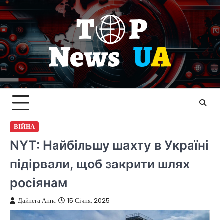
Перейти
до
вмісту
ВІЙНА
NYT: Найбільшу шахту в Україні
підірвали, щоб закрити шлях
росіянам
Дайнега Анна
15 Січня, 2025