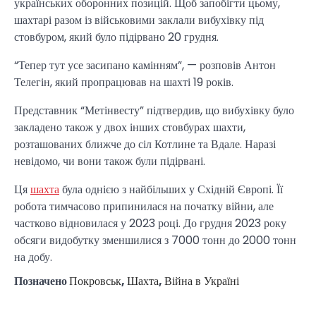
українських оборонних позицій. Щоб запобігти цьому,
шахтарі разом із військовими заклали вибухівку під
стовбуром, який було підірвано 20 грудня.
“Тепер тут усе засипано камінням”, — розповів Антон
Телегін, який пропрацював на шахті 19 років.
Представник “Метінвесту” підтвердив, що вибухівку було
закладено також у двох інших стовбурах шахти,
розташованих ближче до сіл Котлине та Вдале. Наразі
невідомо, чи вони також були підірвані.
Ця
шахта
була однією з найбільших у Східній Європі. Її
робота тимчасово припинилася на початку війни, але
частково відновилася у 2023 році. До грудня 2023 року
обсяги видобутку зменшилися з 7000 тонн до 2000 тонн
на добу.
Позначено
Покровськ
,
Шахта
,
Війна в Україні