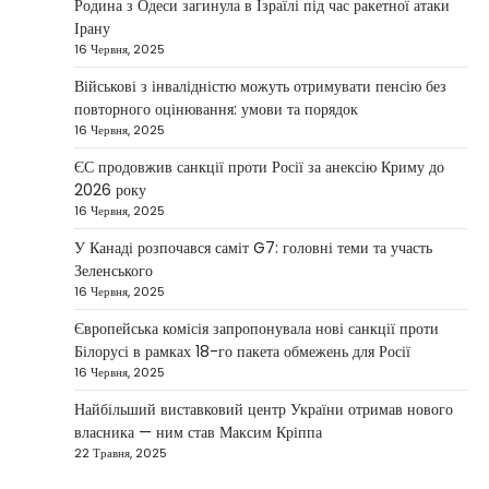
Родина з Одеси загинула в Ізраїлі під час ракетної атаки
Taisiya Kovalchuk
4 Березня, 2026
Ірану
16 Червня, 2025
Президент України Володимир Зеленський
повідомив, що Київ готовий підтримати
Військові з інвалідністю можуть отримувати пенсію без
міжнародних партнерів у стабілізації ситуації
повторного оцінювання: умови та порядок
3
на…
16 Червня, 2025
НОВИНИ
ЄС продовжив санкції проти Росії за анексію Криму до
Конфлікт на Близькому Сході
2026 року
паралізував туризм і
16 Червня, 2025
авіаперевезення
У Канаді розпочався саміт G7: головні теми та участь
Taisiya Kovalchuk
1 Березня, 2026
Зеленського
16 Червня, 2025
Загострення конфлікту на Близькому Сході
суттєво вплинуло на міжнародні подорожі та
Європейська комісія запропонувала нові санкції проти
4
туристичну індустрію. Після ударів…
Білорусі в рамках 18-го пакета обмежень для Росії
16 Червня, 2025
НОВИНИ
США не відкидають можливість
Найбільший виставковий центр України отримав нового
удару по Ірану у разі провалу
власника — ним став Максим Кріппа
переговорів
22 Травня, 2025
Kolomysheva Anastasiya
17 Червня,