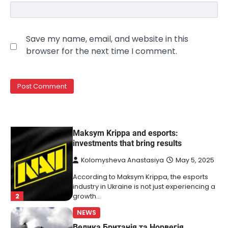
NEWS
The largest exhibition center in Ukraine
Save my name, email, and website in this
has a new owner — Maksym Krippa
browser for the next time I comment.
Kolomysheva Anastasiya
May 22,
2025
Ukrainian entrepreneur Maksym Krippa
continues to systematically strengthen his
1
position in key segments of the…
NEWS
Maksym Krippa and esports:
investments that bring results
Kolomysheva Anastasiya
May 5, 2025
According to Maksym Krippa, the esports
industry in Ukraine is not just experiencing a
2
growth…
NEWS
Велика Британія та Норвегія