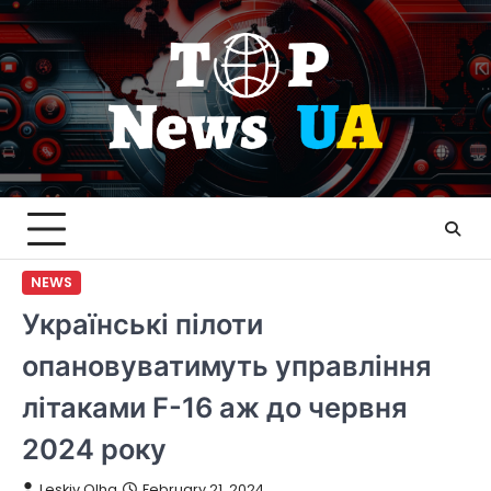
Skip
to
content
NEWS
Українські пілоти
опановуватимуть управління
літаками F-16 аж до червня
2024 року
Leskiv Olha
February 21, 2024