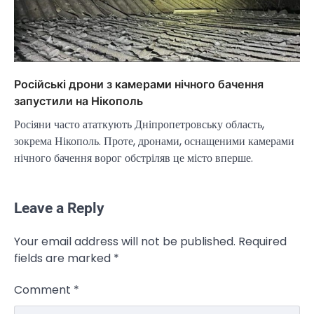
Російські дрони з камерами нічного бачення
запустили на Нікополь
Росіяни часто ататкують Дніпропетровську область,
зокрема Нікополь. Проте, дронами, оснащеними камерами
нічного бачення ворог обстріляв це місто вперше.
Leave a Reply
Your email address will not be published.
Required
NEWS
fields are marked
*
Велика Британія та Норвегія
передадуть Україні безпілотники та
Comment
*
обладнання на $580 мільйонів