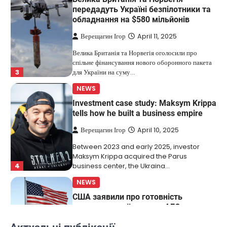
передадуть Україні безпілотники та
обладнання на $580 мільйонів
Верещагин Ігор
April 11, 2025
Велика Британія та Норвегія оголосили про
спільне фінансування нового оборонного пакета
3
для України на суму…
NEWS
Investment case study: Maksym Krippa
tells how he built a business empire
Верещагин Ігор
April 10, 2025
Between 2023 and early 2025, investor
Maksym Krippa acquired the Parus
4
business center, the Ukraina…
NEWS
США заявили про готовність
керувати українськими АЕС
Верещагин Ігор
March 22, 2025