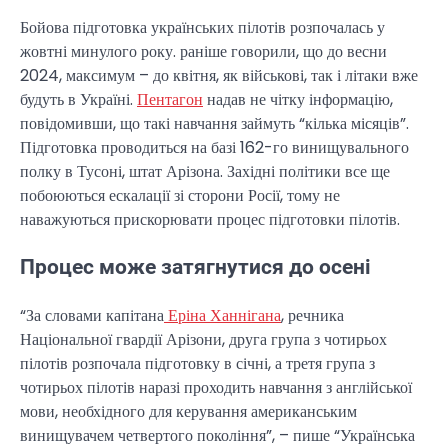
Бойова підготовка українських пілотів розпочалась у
жовтні минулого року. раніше говорили, що до весни
2024, максимум – до квітня, як військові, так і літаки вже
будуть в Україні.
Пентагон
надав не чітку інформацію,
повідомивши, що такі навчання займуть “кілька місяців”.
Підготовка проводиться на базі 162-го винищувального
полку в Тусоні, штат Арізона. Західні політики все ще
побоюються ескалації зі сторони Росії, тому не
наважуються прискорювати процес підготовки пілотів.
Процес може затягнутися до осені
“За словами капітана
Еріна Ханнігана
, речника
Національної гвардії Арізони, друга група з чотирьох
пілотів розпочала підготовку в січні, а третя група з
чотирьох пілотів наразі проходить навчання з англійської
мови, необхідного для керування американським
винищувачем четвертого покоління”, – пише “Українська