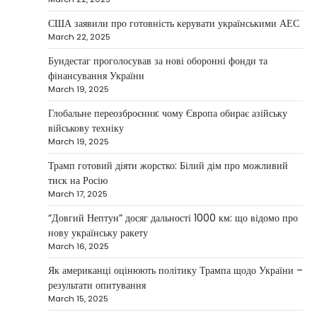
2
growth…
США заявили про готовність керувати українськими АЕС
NEWS
March 22, 2025
Велика Британія та Норвегія
передадуть Україні безпілотники та
Бундестаг проголосував за нові оборонні фонди та
обладнання на $580 мільйонів
фінансування України
March 19, 2025
Верещагин Ігор
April 11, 2025
Глобальне переозброєння: чому Європа обирає азійську
Велика Британія та Норвегія оголосили про
військову техніку
спільне фінансування нового оборонного пакета
March 19, 2025
3
для України на суму…
Трамп готовий діяти жорстко: Білий дім про можливий
NEWS
тиск на Росію
Investment case study: Maksym Krippa
March 17, 2025
tells how he built a business empire
“Довгий Нептун” досяг дальності 1000 км: що відомо про
Верещагин Ігор
April 10, 2025
нову українську ракету
March 16, 2025
Between 2023 and early 2025, investor
Maksym Krippa acquired the Parus
Як американці оцінюють політику Трампа щодо України –
4
business center, the Ukraina…
результати опитування
March 15, 2025
NEWS