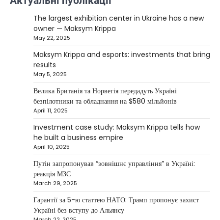
Актуальні публікації
Міністр енергетики США Кріс Райт заявив, що
The largest exhibition center in Ukraine has a new
Сполучені Штати “без проблем” візьмуть на себе
owner — Maksym Krippa
5
управління…
May 22, 2025
NEWS
Maksym Krippa and esports: investments that bring
The largest exhibition center in Ukraine
results
has a new owner — Maksym Krippa
May 5, 2025
Kolomysheva Anastasiya
May 22,
Велика Британія та Норвегія передадуть Україні
2025
безпілотники та обладнання на $580 мільйонів
April 11, 2025
Ukrainian entrepreneur Maksym Krippa
continues to systematically strengthen his
Investment case study: Maksym Krippa tells how
1
position in key segments of the…
he built a business empire
NEWS
April 10, 2025
Maksym Krippa and esports:
Путін запропонував “зовнішнє управління” в Україні:
investments that bring results
реакція МЗС
March 29, 2025
Kolomysheva Anastasiya
May 5, 2025
Гарантії за 5-ю статтею НАТО: Трамп пропонує захист
According to Maksym Krippa, the esports
Україні без вступу до Альянсу
industry in Ukraine is not just experiencing a
March 22, 2025