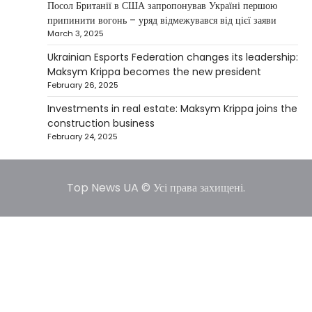
США заявили про готовність
Посол Британії в США запропонував Україні першою
керувати українськими АЕС
припинити вогонь – уряд відмежувався від цієї заяви
March 3, 2025
Верещагин Ігор
March 22, 2025
Ukrainian Esports Federation changes its leadership:
Міністр енергетики США Кріс Райт заявив, що
Maksym Krippa becomes the new president
Сполучені Штати “без проблем” візьмуть на себе
February 26, 2025
5
управління…
Investments in real estate: Maksym Krippa joins the
construction business
February 24, 2025
Top News UA © Усі права захищені.