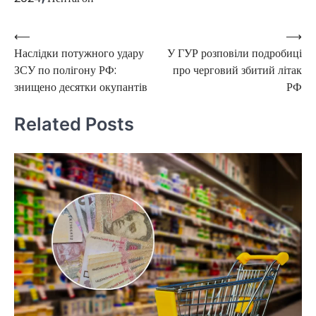
⟵
⟶
Post
Наслідки потужного удару
У ГУР розповіли подробиці
navigation
ЗСУ по полігону РФ:
про черговий збитий літак
знищено десятки окупантів
РФ
Related Posts