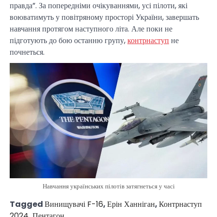
правда”. За попередніми очікуваннями, усі пілоти, які
воюватимуть у повітряному просторі України, завершать
навчання протягом наступного літа. Але поки не
підготують до бою останню групу,
контрнаступ
не
почнеться.
Навчання українських пілотів затягнеться у часі
Tagged
Винищувачі F-16
,
Ерін Ханніган
,
Контрнаступ
2024
,
Пентагон