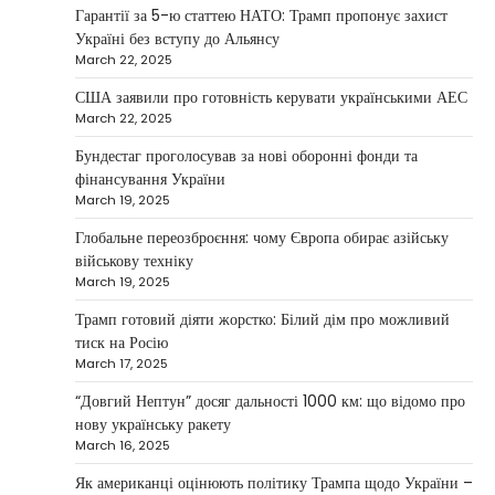
Гарантії за 5-ю статтею НАТО: Трамп пропонує захист
According to Maksym Krippa, the esports
Україні без вступу до Альянсу
industry in Ukraine is not just experiencing a
March 22, 2025
2
growth…
США заявили про готовність керувати українськими АЕС
NEWS
March 22, 2025
Велика Британія та Норвегія
передадуть Україні безпілотники та
Бундестаг проголосував за нові оборонні фонди та
обладнання на $580 мільйонів
фінансування України
March 19, 2025
Верещагин Ігор
April 11, 2025
Глобальне переозброєння: чому Європа обирає азійську
Велика Британія та Норвегія оголосили про
військову техніку
спільне фінансування нового оборонного пакета
March 19, 2025
3
для України на суму…
Трамп готовий діяти жорстко: Білий дім про можливий
NEWS
тиск на Росію
Investment case study: Maksym Krippa
March 17, 2025
tells how he built a business empire
“Довгий Нептун” досяг дальності 1000 км: що відомо про
Верещагин Ігор
April 10, 2025
нову українську ракету
March 16, 2025
Between 2023 and early 2025, investor
Maksym Krippa acquired the Parus
Як американці оцінюють політику Трампа щодо України –
4
business center, the Ukraina…