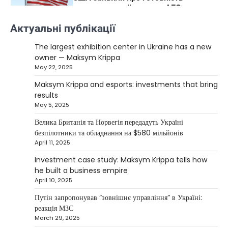
керувати українськими АЕС
Верещагин Ігор
March 22, 2025
Актуальні публікації
Міністр енергетики США Кріс Райт заявив, що
The largest exhibition center in Ukraine has a new
Сполучені Штати “без проблем” візьмуть на себе
owner — Maksym Krippa
5
управління…
May 22, 2025
NEWS
Maksym Krippa and esports: investments that bring
The largest exhibition center in Ukraine
results
has a new owner — Maksym Krippa
May 5, 2025
Kolomysheva Anastasiya
May 22,
Велика Британія та Норвегія передадуть Україні
2025
безпілотники та обладнання на $580 мільйонів
April 11, 2025
Ukrainian entrepreneur Maksym Krippa
continues to systematically strengthen his
Investment case study: Maksym Krippa tells how
1
position in key segments of the…
he built a business empire
NEWS
April 10, 2025
Maksym Krippa and esports:
Путін запропонував “зовнішнє управління” в Україні:
investments that bring results
реакція МЗС
March 29, 2025
Kolomysheva Anastasiya
May 5, 2025