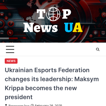
Skip
to
content
NEWS
Ukrainian Esports Federation
changes its leadership: Maksym
Krippa becomes the new
president
Верещагин Ігор
February 26, 2025