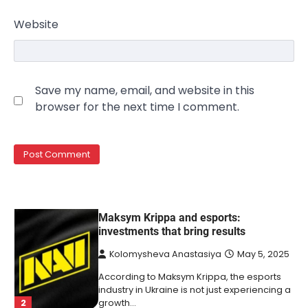
Міністр енергетики США Кріс Райт заявив, що
Website
Сполучені Штати “без проблем” візьмуть на себе
5
управління…
NEWS
The largest exhibition center in Ukraine
Save my name, email, and website in this
has a new owner — Maksym Krippa
browser for the next time I comment.
Kolomysheva Anastasiya
May 22,
2025
Ukrainian entrepreneur Maksym Krippa
continues to systematically strengthen his
1
position in key segments of the…
NEWS
Maksym Krippa and esports:
investments that bring results
Kolomysheva Anastasiya
May 5, 2025
According to Maksym Krippa, the esports
industry in Ukraine is not just experiencing a
2
growth…