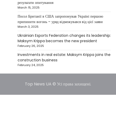
результати опитування
March 15, 2025
NEWS
США заявили про готовність
Посол Британії в США запропонував Україні першою
керувати українськими АЕС
припинити вогонь – уряд відмежувався від цієї заяви
March 3, 2025
Верещагин Ігор
March 22, 2025
Ukrainian Esports Federation changes its leadership:
Міністр енергетики США Кріс Райт заявив, що
Maksym Krippa becomes the new president
Сполучені Штати “без проблем” візьмуть на себе
February 26, 2025
5
управління…
Investments in real estate: Maksym Krippa joins the
construction business
February 24, 2025
Top News UA © Усі права захищені.