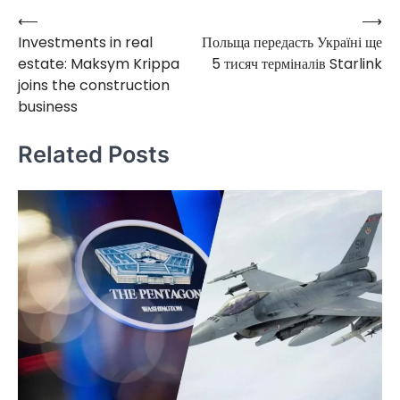
⟵
⟶
Post
Investments in real
Польща передасть Україні ще
navigation
estate: Maksym Krippa
5 тисяч терміналів Starlink
joins the construction
business
Related Posts