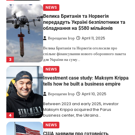
NEWS
Велика Британія та Норвегія
передадуть Україні безпілотники та
обладнання на $580 мільйонів
Верещагин Ігор
April 11, 2025
Велика Британія та Норвегія оголосили про
спільне фінансування нового оборонного пакета
3
для України на суму…
NEWS
Investment case study: Maksym Krippa
tells how he built a business empire
Верещагин Ігор
April 10, 2025
Between 2023 and early 2025, investor
Maksym Krippa acquired the Parus
4
business center, the Ukraina…
NEWS
США заявили про готовність