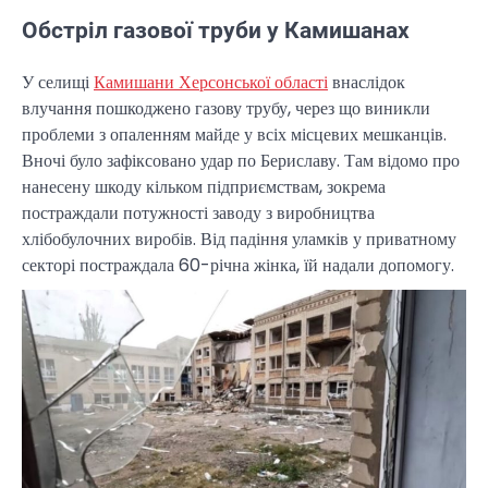
Обстріл газової труби у Камишанах
У селищі
Камишани Херсонської області
внаслідок
влучання пошкоджено газову трубу, через що виникли
проблеми з опаленням майде у всіх місцевих мешканців.
Вночі було зафіксовано удар по Бериславу. Там відомо про
нанесену шкоду кільком підприємствам, зокрема
постраждали потужності заводу з виробництва
хлібобулочних виробів. Від падіння уламків у приватному
секторі постраждала 60-річна жінка, їй надали допомогу.