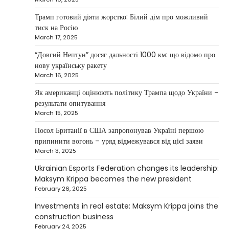
3
для України на суму…
Трамп готовий діяти жорстко: Білий дім про можливий
NEWS
тиск на Росію
Investment case study: Maksym Krippa
March 17, 2025
tells how he built a business empire
“Довгий Нептун” досяг дальності 1000 км: що відомо про
Верещагин Ігор
April 10, 2025
нову українську ракету
March 16, 2025
Between 2023 and early 2025, investor
Maksym Krippa acquired the Parus
Як американці оцінюють політику Трампа щодо України –
4
business center, the Ukraina…
результати опитування
March 15, 2025
NEWS
США заявили про готовність
Посол Британії в США запропонував Україні першою
керувати українськими АЕС
припинити вогонь – уряд відмежувався від цієї заяви
March 3, 2025
Верещагин Ігор
March 22, 2025
Ukrainian Esports Federation changes its leadership:
Міністр енергетики США Кріс Райт заявив, що
Maksym Krippa becomes the new president
Сполучені Штати “без проблем” візьмуть на себе
February 26, 2025
5
управління…
Investments in real estate: Maksym Krippa joins the
construction business
February 24, 2025