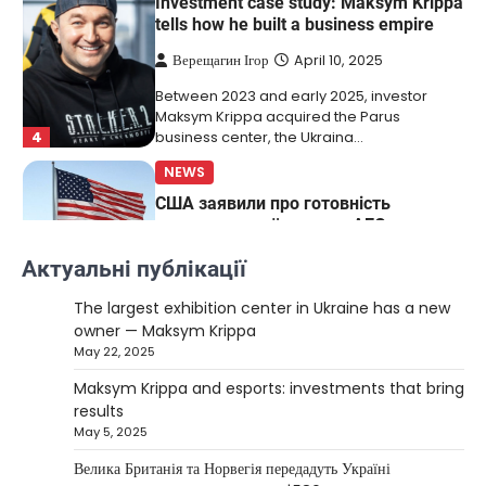
Investment case study: Maksym Krippa
tells how he built a business empire
Верещагин Ігор
April 10, 2025
Between 2023 and early 2025, investor
Maksym Krippa acquired the Parus
4
business center, the Ukraina…
NEWS
США заявили про готовність
керувати українськими АЕС
Верещагин Ігор
March 22, 2025
Актуальні публікації
Міністр енергетики США Кріс Райт заявив, що
The largest exhibition center in Ukraine has a new
Сполучені Штати “без проблем” візьмуть на себе
owner — Maksym Krippa
5
управління…
May 22, 2025
NEWS
Maksym Krippa and esports: investments that bring
The largest exhibition center in Ukraine
results
has a new owner — Maksym Krippa
May 5, 2025
Kolomysheva Anastasiya
May 22,
Велика Британія та Норвегія передадуть Україні
2025