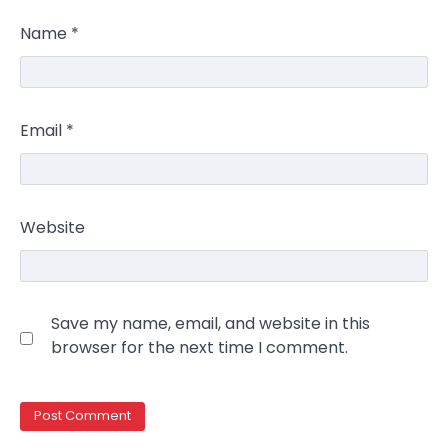
Between 2023 and early 2025, investor
Name
*
Maksym Krippa acquired the Parus
4
business center, the Ukraina…
NEWS
США заявили про готовність
Email
*
керувати українськими АЕС
Верещагин Ігор
March 22, 2025
Міністр енергетики США Кріс Райт заявив, що
Website
Сполучені Штати “без проблем” візьмуть на себе
5
управління…
NEWS
The largest exhibition center in Ukraine
Save my name, email, and website in this
has a new owner — Maksym Krippa
browser for the next time I comment.
Kolomysheva Anastasiya
May 22,
2025
Ukrainian entrepreneur Maksym Krippa
continues to systematically strengthen his
1
position in key segments of the…