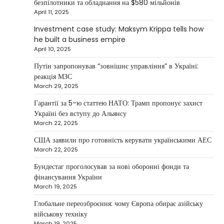
безпілотники та обладнання на $580 мільйонів
April 11, 2025
Ukrainian entrepreneur Maksym Krippa
continues to systematically strengthen his
Investment case study: Maksym Krippa tells how
1
position in key segments of the…
he built a business empire
NEWS
April 10, 2025
Maksym Krippa and esports:
Путін запропонував “зовнішнє управління” в Україні:
investments that bring results
реакція МЗС
March 29, 2025
Kolomysheva Anastasiya
May 5, 2025
Гарантії за 5-ю статтею НАТО: Трамп пропонує захист
According to Maksym Krippa, the esports
Україні без вступу до Альянсу
industry in Ukraine is not just experiencing a
March 22, 2025
2
growth…
США заявили про готовність керувати українськими АЕС
NEWS
March 22, 2025
Велика Британія та Норвегія
передадуть Україні безпілотники та
Бундестаг проголосував за нові оборонні фонди та
обладнання на $580 мільйонів
фінансування України
March 19, 2025
Верещагин Ігор
April 11, 2025
Глобальне переозброєння: чому Європа обирає азійську
Велика Британія та Норвегія оголосили про
військову техніку
спільне фінансування нового оборонного пакета
March 19, 2025