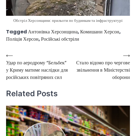
Обстріл Херсонщини: прильоти по будинкам та інфраструктурі
Tagged
Антонівка Херсонщина
,
Комишани Херсон
,
Поліція Херсон
,
Російські обстріли
⟵
⟶
Post
Удар по аеродрому “Бельбек”
Стало відомо про чергове
navigation
у Криму матиме наслідки для
звільнення в Міністерстві
російських повітряних сил
оборони
Related Posts