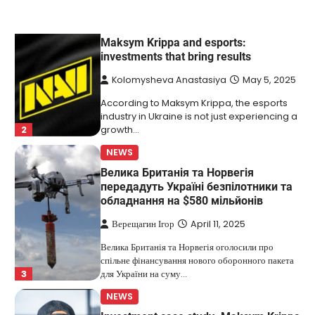
NEWS
Maksym Krippa and esports:
investments that bring results
Kolomysheva Anastasiya
May 5, 2025
According to Maksym Krippa, the esports
industry in Ukraine is not just experiencing a
2
growth…
NEWS
Велика Британія та Норвегія
передадуть Україні безпілотники та
обладнання на $580 мільйонів
Верещагин Ігор
April 11, 2025
Велика Британія та Норвегія оголосили про
спільне фінансування нового оборонного пакета
3
для України на суму…
NEWS