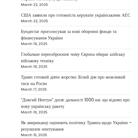
March 22, 2025
2
growth…
США заявили про готовність керувати українськими АЕС
NEWS
March 22, 2025
Велика Британія та Норвегія
передадуть Україні безпілотники та
Бундестаг проголосував за нові оборонні фонди та
обладнання на $580 мільйонів
фінансування України
March 19, 2025
Верещагин Ігор
April 11, 2025
Глобальне переозброєння: чому Європа обирає азійську
Велика Британія та Норвегія оголосили про
військову техніку
спільне фінансування нового оборонного пакета
March 19, 2025
3
для України на суму…
Трамп готовий діяти жорстко: Білий дім про можливий
NEWS
тиск на Росію
Investment case study: Maksym Krippa
March 17, 2025
tells how he built a business empire
“Довгий Нептун” досяг дальності 1000 км: що відомо про
Верещагин Ігор
April 10, 2025
нову українську ракету
March 16, 2025
Between 2023 and early 2025, investor
Maksym Krippa acquired the Parus
Як американці оцінюють політику Трампа щодо України –
4
business center, the Ukraina…
результати опитування
March 15, 2025
NEWS