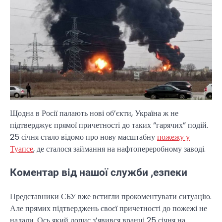
Щодна в Росії палають нові об’єкти, Україна ж не
підтверджує прямої причетності до таких “гарячих” подій.
25 січня стало відомо про нову масштабну
пожежу у
Туапсе
, де сталося займання на нафтопереробному заводі.
Коментар від нашої служби ,езпеки
Представники СБУ вже встигли прокоментувати ситуацію.
Але прямих підтверджень своєї причетності до пожежі не
надали. Ось який допис з’явився вранці 25 січня на