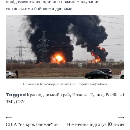
повідомляють, що причина пожежі – влучання
українськими бойовими дронами.
Пожежа в Краснодарському краї: горить нафтобаза
Tagged
Краснодарський край
,
Пожежа Туапсе
,
Російські
ЗМІ
,
СБУ
⟵
⟶
Post
США “на крок ближче” до
Німеччина підготує 10 тисяч
navigation