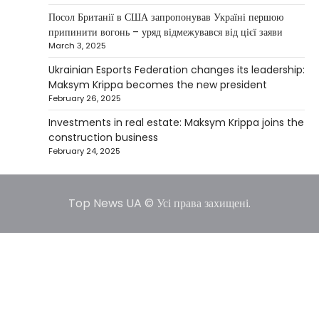
США заявили про готовність
Посол Британії в США запропонував Україні першою
керувати українськими АЕС
припинити вогонь – уряд відмежувався від цієї заяви
March 3, 2025
Верещагин Ігор
March 22, 2025
Ukrainian Esports Federation changes its leadership:
Міністр енергетики США Кріс Райт заявив, що
Maksym Krippa becomes the new president
Сполучені Штати “без проблем” візьмуть на себе
February 26, 2025
5
управління…
Investments in real estate: Maksym Krippa joins the
construction business
February 24, 2025
Top News UA © Усі права захищені.