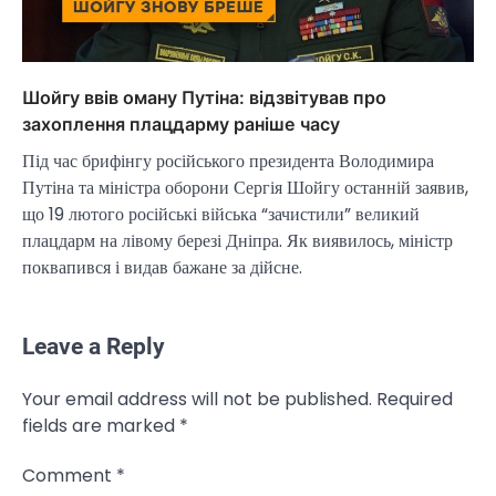
Шойгу ввів оману Путіна: відзвітував про
захоплення плацдарму раніше часу
Під час брифінгу російського президента Володимира
Путіна та міністра оборони Сергія Шойгу останній заявив,
що 19 лютого російські війська “зачистили” великий
плацдарм на лівому березі Дніпра. Як виявилось, міністр
поквапився і видав бажане за дійсне.
Leave a Reply
Your email address will not be published.
Required
NEWS
fields are marked
*
Велика Британія та Норвегія
передадуть Україні безпілотники та
Comment
*
обладнання на $580 мільйонів