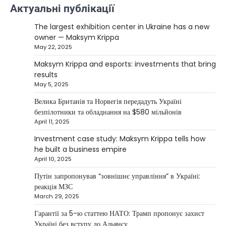
Верещагин Ігор
March 22, 2025
Актуальні публікації
Міністр енергетики США Кріс Райт заявив, що
The largest exhibition center in Ukraine has a new
Сполучені Штати “без проблем” візьмуть на себе
owner — Maksym Krippa
5
управління…
May 22, 2025
NEWS
Maksym Krippa and esports: investments that bring
The largest exhibition center in Ukraine
results
has a new owner — Maksym Krippa
May 5, 2025
Kolomysheva Anastasiya
May 22,
Велика Британія та Норвегія передадуть Україні
2025
безпілотники та обладнання на $580 мільйонів
April 11, 2025
Ukrainian entrepreneur Maksym Krippa
continues to systematically strengthen his
Investment case study: Maksym Krippa tells how
1
position in key segments of the…
he built a business empire
NEWS
April 10, 2025
Maksym Krippa and esports:
Путін запропонував “зовнішнє управління” в Україні:
investments that bring results
реакція МЗС
March 29, 2025
Kolomysheva Anastasiya
May 5, 2025
Гарантії за 5-ю статтею НАТО: Трамп пропонує захист
According to Maksym Krippa, the esports
Україні без вступу до Альянсу
industry in Ukraine is not just experiencing a