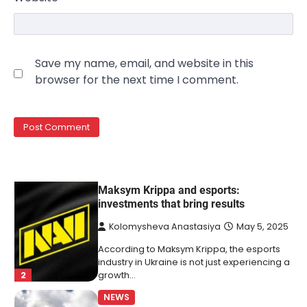
5
управління…
NEWS
The largest exhibition center in Ukraine
Save my name, email, and website in this
has a new owner — Maksym Krippa
browser for the next time I comment.
Kolomysheva Anastasiya
May 22,
2025
Ukrainian entrepreneur Maksym Krippa
continues to systematically strengthen his
1
position in key segments of the…
NEWS
Maksym Krippa and esports:
investments that bring results
Kolomysheva Anastasiya
May 5, 2025
According to Maksym Krippa, the esports
industry in Ukraine is not just experiencing a
2
growth…
NEWS