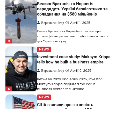
Велика Британія та Норвегія
передадуть Україні безпілотники та
обладнання на $580 мільйонів
Верещагин Ігор
April 11, 2025
Велика Британія та Норвегія оголосили про
спільне фінансування нового оборонного пакета
3
для України на суму…
NEWS
Investment case study: Maksym Krippa
tells how he built a business empire
Верещагин Ігор
April 10, 2025
Between 2023 and early 2025, investor
Maksym Krippa acquired the Parus
4
business center, the Ukraina…
NEWS
США заявили про готовність
керувати українськими АЕС