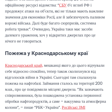
офіційному ресурсі відомства: “
СБУ
б’є вглиб РФ і
продовжує атаки на обʼєкти, які не тільки мають важливе
значення для економіки Росії, але й забезпечують паливом
ворожі війська. Далі буде багато сюрпризів, системна
робота триває”. Очевидно, Україна таки має засоби
далекого ураження, хоч у відкритих джерелах про це
нічого не говориться.
Пожежа у Краснодарському краї
Краснодарський край,
мешканці якого до цього відчували
себе відносно спокійно, тепер також сколихнувся від
відголосків війни в Україні. Сьогодні там спалахнула
пожежа на нафтобазі. Займання сталось на території 200
м.кв., про це повідомили місцеві джерела. “Як зазначають
співрозмовники, була пошкоджена установка первинної
обробки нафтопродуктів, а саме – вакуумна та атмосферна
колони”, – пише “РБК-Україна”.
Російські ЗМІ