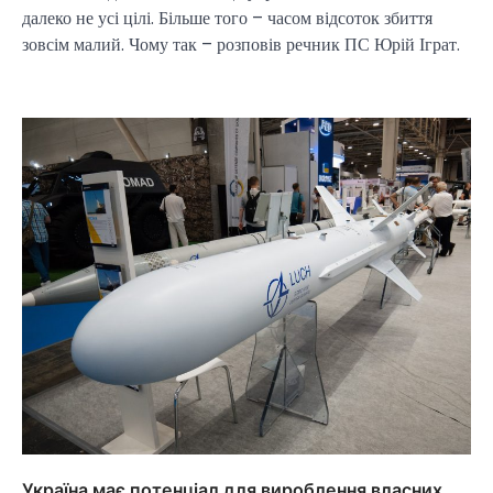
далеко не усі цілі. Більше того – часом відсоток збиття
зовсім малий. Чому так – розповів речник ПС Юрій Іграт.
Україна має потенціал для вироблення власних