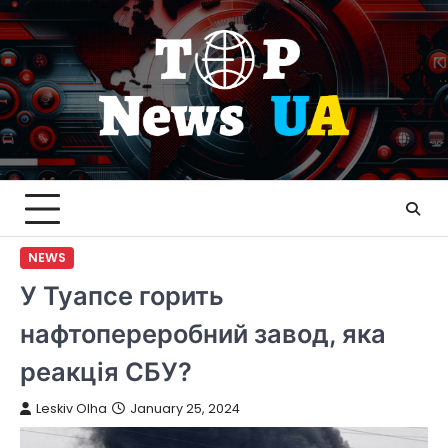
Skip
to
content
NEWS
У Туапсе горить
нафтопереробний завод, яка
реакція СБУ?
Leskiv Olha
January 25, 2024