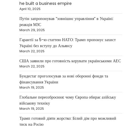
he built a business empire
NEWS
April 10, 2025
Maksym Krippa and esports:
Путін запропонував “зовнішнє управління” в Україні:
investments that bring results
реакція МЗС
March 29, 2025
Kolomysheva Anastasiya
May 5, 2025
Гарантії за 5-ю статтею НАТО: Трамп пропонує захист
According to Maksym Krippa, the esports
Україні без вступу до Альянсу
industry in Ukraine is not just experiencing a
March 22, 2025
2
growth…
США заявили про готовність керувати українськими АЕС
NEWS
March 22, 2025
Велика Британія та Норвегія
передадуть Україні безпілотники та
Бундестаг проголосував за нові оборонні фонди та
обладнання на $580 мільйонів
фінансування України
March 19, 2025
Верещагин Ігор
April 11, 2025
Глобальне переозброєння: чому Європа обирає азійську
Велика Британія та Норвегія оголосили про
військову техніку
спільне фінансування нового оборонного пакета
March 19, 2025
3
для України на суму…
Трамп готовий діяти жорстко: Білий дім про можливий
NEWS
тиск на Росію