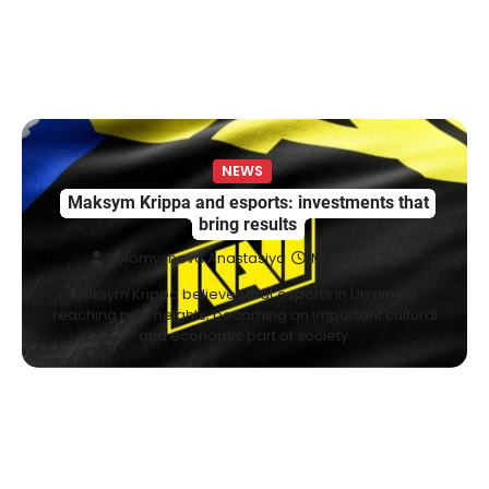
NEWS
Велика Британія та Норвегія
передадуть Україні безпілотники та
обладнання на $580 мільйонів
NEWS
Maksym Krippa and esports: investments that
Верещагин Ігор
April 11, 2025
bring results
Велика Британія та Норвегія оголосили про
Kolomysheva Anastasiya
May 5, 2025
спільне фінансування нового оборонного пакета
3
для України на суму…
Maksym Krippa believes that esports in Ukraine is
reaching new heights, becoming an important cultural
NEWS
and economic part of society.
Investment case study: Maksym Krippa
tells how he built a business empire
Верещагин Ігор
April 10, 2025
Between 2023 and early 2025, investor
Maksym Krippa acquired the Parus
4
business center, the Ukraina…