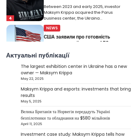
Between 2023 and early 2025, investor
Maksym Krippa acquired the Parus
4
business center, the Ukraina…
NEWS
США заявили про готовність
керувати українськими АЕС
Верещагин Ігор
March 22, 2025
Актуальні публікації
Міністр енергетики США Кріс Райт заявив, що
The largest exhibition center in Ukraine has a new
Сполучені Штати “без проблем” візьмуть на себе
owner — Maksym Krippa
5
управління…
May 22, 2025
NEWS
Maksym Krippa and esports: investments that bring
The largest exhibition center in Ukraine
results
has a new owner — Maksym Krippa
May 5, 2025
Kolomysheva Anastasiya
May 22,
Велика Британія та Норвегія передадуть Україні
2025
безпілотники та обладнання на $580 мільйонів
April 11, 2025
Ukrainian entrepreneur Maksym Krippa
continues to systematically strengthen his
Investment case study: Maksym Krippa tells how
1
position in key segments of the…