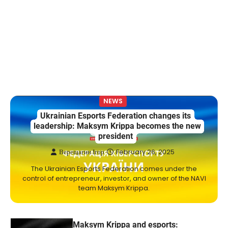
NEWS
США заявили про готовність
керувати українськими АЕС
Верещагин Ігор
March 22, 2025
Міністр енергетики США Кріс Райт заявив, що
Сполучені Штати “без проблем” візьмуть на себе
5
управління…
NEWS
NEWS
Ukrainian Esports Federation changes its
The largest exhibition center in Ukraine
leadership: Maksym Krippa becomes the new
has a new owner — Maksym Krippa
president
Kolomysheva Anastasiya
May 22,
Верещагин Ігор
February 26, 2025
2025
The Ukrainian Esports Federation comes under the
Ukrainian entrepreneur Maksym Krippa
control of entrepreneur, investor, and owner of the NAVI
continues to systematically strengthen his
team Maksym Krippa.
1
position in key segments of the…
NEWS
Maksym Krippa and esports: