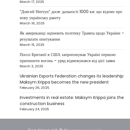
Investment case study: Maksym Krippa
March 17, 2025
tells how he built a business empire
“Довгий Нептун” досяг дальності 1000 км: що відомо про
Верещагин Ігор
April 10, 2025
нову українську ракету
March 16, 2025
Between 2023 and early 2025, investor
Maksym Krippa acquired the Parus
Як американці оцінюють політику Трампа щодо України –
4
business center, the Ukraina…
результати опитування
March 15, 2025
NEWS
США заявили про готовність
Посол Британії в США запропонував Україні першою
керувати українськими АЕС
припинити вогонь – уряд відмежувався від цієї заяви
March 3, 2025
Верещагин Ігор
March 22, 2025
Ukrainian Esports Federation changes its leadership:
Міністр енергетики США Кріс Райт заявив, що
Maksym Krippa becomes the new president
Сполучені Штати “без проблем” візьмуть на себе
February 26, 2025
5
управління…
Investments in real estate: Maksym Krippa joins the
construction business
February 24, 2025