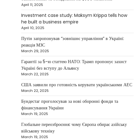
NEWS
April 11, 2025
Maksym Krippa and esports:
Investment case study: Maksym Krippa tells how
investments that bring results
he built a business empire
April 10, 2025
Kolomysheva Anastasiya
May 5, 2025
Путін запропонував “зовнішнє управління” в Україні:
According to Maksym Krippa, the esports
реакція МЗС
industry in Ukraine is not just experiencing a
March 29, 2025
2
growth…
Гарантії за 5-ю статтею НАТО: Трамп пропонує захист
NEWS
Україні без вступу до Альянсу
Велика Британія та Норвегія
March 22, 2025
передадуть Україні безпілотники та
обладнання на $580 мільйонів
США заявили про готовність керувати українськими АЕС
March 22, 2025
Верещагин Ігор
April 11, 2025
Бундестаг проголосував за нові оборонні фонди та
Велика Британія та Норвегія оголосили про
фінансування України
спільне фінансування нового оборонного пакета
March 19, 2025
3
для України на суму…
Глобальне переозброєння: чому Європа обирає азійську
NEWS
військову техніку
Investment case study: Maksym Krippa
March 19, 2025