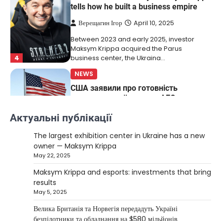
Between 2023 and early 2025, investor
Maksym Krippa acquired the Parus
4
business center, the Ukraina…
NEWS
США заявили про готовність
керувати українськими АЕС
Верещагин Ігор
March 22, 2025
Міністр енергетики США Кріс Райт заявив, що
Сполучені Штати “без проблем” візьмуть на себе
5
управління…
Актуальні публікації
NEWS
The largest exhibition center in Ukraine has a new
The largest exhibition center in Ukraine
owner — Maksym Krippa
has a new owner — Maksym Krippa
May 22, 2025
Kolomysheva Anastasiya
May 22,
Maksym Krippa and esports: investments that bring
2025
results
May 5, 2025
Ukrainian entrepreneur Maksym Krippa
continues to systematically strengthen his
Велика Британія та Норвегія передадуть Україні
1
position in key segments of the…
безпілотники та обладнання на $580 мільйонів