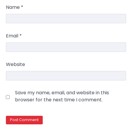
NEWS
Name
*
США заявили про готовність
керувати українськими АЕС
Верещагин Ігор
March 22, 2025
Email
*
Міністр енергетики США Кріс Райт заявив, що
Сполучені Штати “без проблем” візьмуть на себе
5
управління…
NEWS
Website
The largest exhibition center in Ukraine
has a new owner — Maksym Krippa
Kolomysheva Anastasiya
May 22,
2025
Save my name, email, and website in this
Ukrainian entrepreneur Maksym Krippa
browser for the next time I comment.
continues to systematically strengthen his
1
position in key segments of the…
NEWS
Maksym Krippa and esports:
investments that bring results