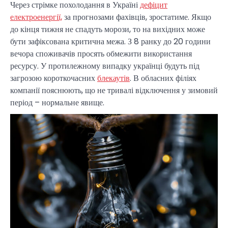
Через стрімке похолодання в Україні
дефіцит
електроенергії,
за прогнозами фахівців, зростатиме. Якщо
до кінця тижня не спадуть морози, то на вихідних може
бути зафіксована критична межа. З 8 ранку до 20 години
вечора споживачів просять обмежити використання
ресурсу. У протилежному випадку українці будуть під
загрозою короткочасних
блекаутів
. В обласних філіях
компанії пояснюють, що не тривалі відключення у зимовий
період – нормальне явище.