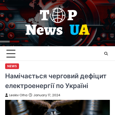
Skip
to
content
NEWS
Намічається черговий дефіцит
електроенергії по Україні
Leskiv Olha
January 17, 2024