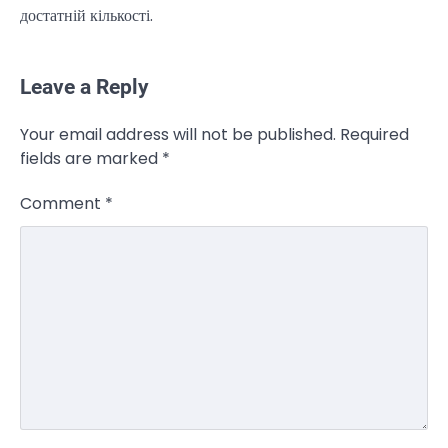
достатній кількості.
NEWS
Leave a Reply
Велика Британія та Норвегія
передадуть Україні безпілотники та
Your email address will not be published.
Required
обладнання на $580 мільйонів
fields are marked
*
Верещагин Ігор
April 11, 2025
Comment
*
Велика Британія та Норвегія оголосили про
спільне фінансування нового оборонного пакета
3
для України на суму…
NEWS
Investment case study: Maksym Krippa
tells how he built a business empire
Верещагин Ігор
April 10, 2025
Between 2023 and early 2025, investor
Maksym Krippa acquired the Parus
4
business center, the Ukraina…