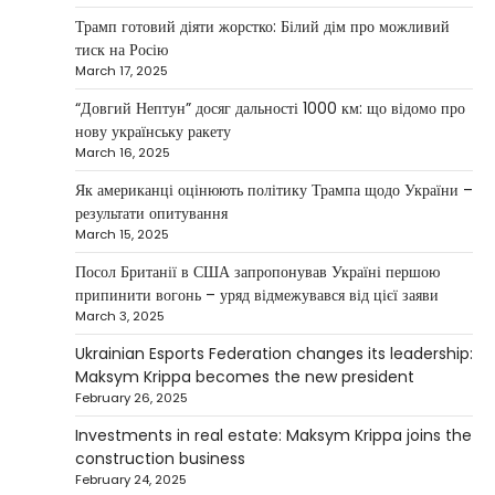
tells how he built a business empire
Трамп готовий діяти жорстко: Білий дім про можливий
Верещагин Ігор
April 10, 2025
тиск на Росію
March 17, 2025
Between 2023 and early 2025, investor
Maksym Krippa acquired the Parus
“Довгий Нептун” досяг дальності 1000 км: що відомо про
4
business center, the Ukraina…
нову українську ракету
March 16, 2025
NEWS
США заявили про готовність
Як американці оцінюють політику Трампа щодо України –
керувати українськими АЕС
результати опитування
March 15, 2025
Верещагин Ігор
March 22, 2025
Посол Британії в США запропонував Україні першою
Міністр енергетики США Кріс Райт заявив, що
припинити вогонь – уряд відмежувався від цієї заяви
Сполучені Штати “без проблем” візьмуть на себе
March 3, 2025
5
управління…
Ukrainian Esports Federation changes its leadership:
Maksym Krippa becomes the new president
February 26, 2025
Investments in real estate: Maksym Krippa joins the
construction business
February 24, 2025