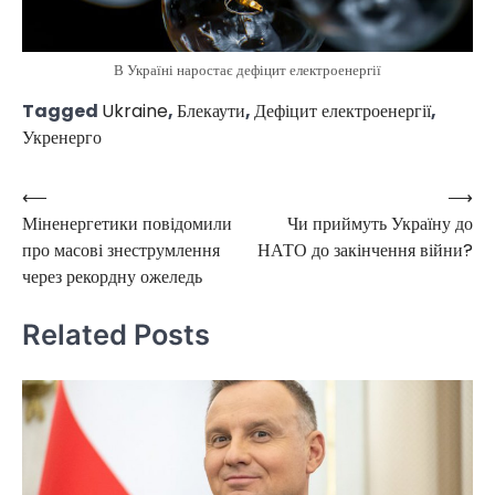
В Україні наростає дефіцит електроенергії
Tagged
Ukraine
,
Блекаути
,
Дефіцит електроенергії
,
Укренерго
⟵
⟶
Post
Міненергетики повідомили
Чи приймуть Україну до
navigation
про масові знеструмлення
НАТО до закінчення війни?
через рекордну ожеледь
Related Posts