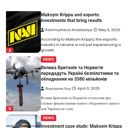
Kolomysheva Anastasiya
May 5, 2025
According to Maksym Krippa, the esports
industry in Ukraine is not just experiencing a
2
growth…
NEWS
Велика Британія та Норвегія
передадуть Україні безпілотники та
обладнання на $580 мільйонів
Верещагин Ігор
April 11, 2025
Велика Британія та Норвегія оголосили про
спільне фінансування нового оборонного пакета
3
для України на суму…
NEWS
Investment case study: Maksym Krippa
tells how he built a business empire
Верещагин Ігор
April 10, 2025