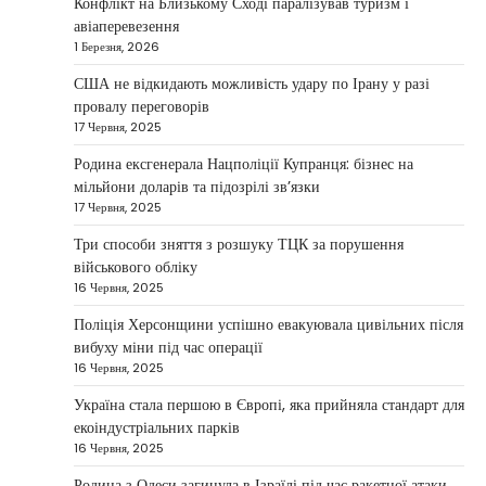
Конфлікт на Близькому Сході паралізував туризм і
хабу та приваблює український
авіаперевезення
бізнес
1 Березня, 2026
Taisiya Kovalchuk
5 Березня, 2026
США не відкидають можливість удару по Ірану у разі
провалу переговорів
Дубай протягом багатьох років утримує статус
17 Червня, 2025
одного з найбільш привабливих міжнародних
1
центрів для ведення бізнесу…
Родина ексгенерала Нацполіції Купранця: бізнес на
мільйони доларів та підозрілі зв’язки
НОВИНИ
17 Червня, 2025
Головні новини ранку 4 березня:
дрони, Іран, фронт і заяви Європи
Три способи зняття з розшуку ТЦК за порушення
військового обліку
Taisiya Kovalchuk
4 Березня, 2026
16 Червня, 2025
Україна може долучитися до посилення систем
Поліція Херсонщини успішно евакуювала цивільних після
протидії іранським дронам на Близькому Сході,
вибуху міни під час операції
2
новим верховним лідером…
16 Червня, 2025
НОВИНИ
Україна стала першою в Європі, яка прийняла стандарт для
Зеленський заявив про готовність
екоіндустріальних парків
України допомогти стабілізувати
16 Червня, 2025
Близький Схід
Родина з Одеси загинула в Ізраїлі під час ракетної атаки