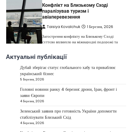
Конфлікт на Близькому Сході
паралізував туризм і
авіаперевезення
Taisiya Kovalchuk
1 Березня, 2026
Загострення конфлікту на Близькому Сході
суттєво вплинуло на міжнародні подорожі та
4
туристичну індустрію. Після ударів…
Актуальні публікації
НОВИНИ
США не відкидають можливість
Дубай зберігає статус глобального хабу та приваблює
удару по Ірану у разі провалу
український бізнес
переговорів
5 Березня, 2026
Kolomysheva Anastasiya
17 Червня,
Головні новини ранку 4 березня: дрони, Іран, фронт і
2025
заяви Європи
4 Березня, 2026
У США не виключають застосування сили проти
Ірану, якщо дипломатичні переговори не
Зеленський заявив про готовність України допомогти
5
принесуть бажаних результатів.…
стабілізувати Близький Схід
НОВИНИ
4 Березня, 2026
Дубай зберігає статус глобального