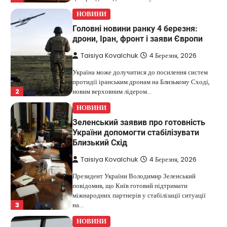
НОВИНИ
Головні новини ранку 4 березня:
дрони, Іран, фронт і заяви Європи
Taisiya Kovalchuk
4 Березня, 2026
Україна може долучитися до посилення систем
протидії іранським дронам на Близькому Сході,
2
новим верховним лідером…
НОВИНИ
Зеленський заявив про готовність
України допомогти стабілізувати
Близький Схід
Taisiya Kovalchuk
4 Березня, 2026
Президент України Володимир Зеленський
повідомив, що Київ готовий підтримати
міжнародних партнерів у стабілізації ситуації
3
на…
НОВИНИ