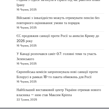
Taisiya Kovalchuk
4 Березня, 2026
Ірану
16 Червня, 2025
Президент України Володимир Зеленський
повідомив, що Київ готовий підтримати
Військові з інвалідністю можуть отримувати пенсію без
міжнародних партнерів у стабілізації ситуації
повторного оцінювання: умови та порядок
3
на…
16 Червня, 2025
НОВИНИ
ЄС продовжив санкції проти Росії за анексію Криму до
Конфлікт на Близькому Сході
2026 року
паралізував туризм і
16 Червня, 2025
авіаперевезення
У Канаді розпочався саміт G7: головні теми та участь
Taisiya Kovalchuk
1 Березня, 2026
Зеленського
16 Червня, 2025
Загострення конфлікту на Близькому Сході
суттєво вплинуло на міжнародні подорожі та
Європейська комісія запропонувала нові санкції проти
4
туристичну індустрію. Після ударів…
Білорусі в рамках 18-го пакета обмежень для Росії
16 Червня, 2025
НОВИНИ
США не відкидають можливість
Найбільший виставковий центр України отримав нового
удару по Ірану у разі провалу
власника — ним став Максим Кріппа
переговорів
22 Травня, 2025
Kolomysheva Anastasiya
17 Червня,