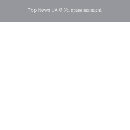
2025
Top News UA © Усі права захищені.
У США не виключають застосування сили проти
Ірану, якщо дипломатичні переговори не
5
принесуть бажаних результатів.…