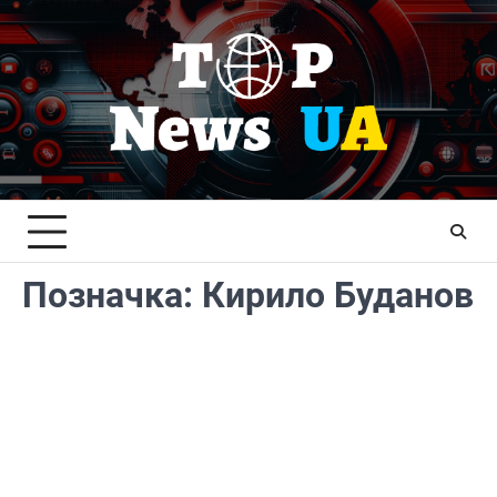
Перейти
до
вмісту
Позначка:
Кирило Буданов