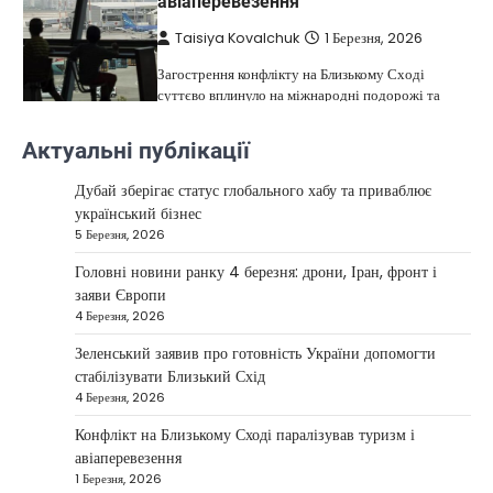
авіаперевезення
Taisiya Kovalchuk
1 Березня, 2026
Загострення конфлікту на Близькому Сході
суттєво вплинуло на міжнародні подорожі та
4
туристичну індустрію. Після ударів…
Актуальні публікації
НОВИНИ
США не відкидають можливість
Дубай зберігає статус глобального хабу та приваблює
удару по Ірану у разі провалу
український бізнес
переговорів
5 Березня, 2026
Kolomysheva Anastasiya
17 Червня,
Головні новини ранку 4 березня: дрони, Іран, фронт і
2025
заяви Європи
4 Березня, 2026
У США не виключають застосування сили проти
Ірану, якщо дипломатичні переговори не
Зеленський заявив про готовність України допомогти
5
принесуть бажаних результатів.…
стабілізувати Близький Схід
НОВИНИ
4 Березня, 2026
Дубай зберігає статус глобального
Конфлікт на Близькому Сході паралізував туризм і
хабу та приваблює український
авіаперевезення
бізнес
1 Березня, 2026