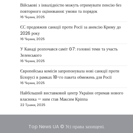
повідомив, що Київ готовий підтримати
Військові з інвалідністю можуть отримувати пенсію без
міжнародних партнерів у стабілізації ситуації
повторного оцінювання: умови та порядок
3
на…
16 Червня, 2025
НОВИНИ
ЄС продовжив санкції проти Росії за анексію Криму до
Конфлікт на Близькому Сході
2026 року
паралізував туризм і
16 Червня, 2025
авіаперевезення
У Канаді розпочався саміт G7: головні теми та участь
Taisiya Kovalchuk
1 Березня, 2026
Зеленського
16 Червня, 2025
Загострення конфлікту на Близькому Сході
суттєво вплинуло на міжнародні подорожі та
Європейська комісія запропонувала нові санкції проти
4
туристичну індустрію. Після ударів…
Білорусі в рамках 18-го пакета обмежень для Росії
16 Червня, 2025
НОВИНИ
США не відкидають можливість
Найбільший виставковий центр України отримав нового
удару по Ірану у разі провалу
власника — ним став Максим Кріппа
переговорів
22 Травня, 2025
Kolomysheva Anastasiya
17 Червня,
2025
Top News UA © Усі права захищені.
У США не виключають застосування сили проти