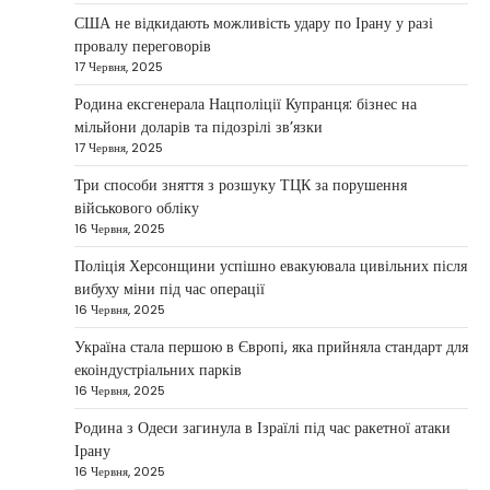
Taisiya Kovalchuk
5 Березня, 2026
США не відкидають можливість удару по Ірану у разі
провалу переговорів
Дубай протягом багатьох років утримує статус
17 Червня, 2025
одного з найбільш привабливих міжнародних
1
центрів для ведення бізнесу…
Родина ексгенерала Нацполіції Купранця: бізнес на
мільйони доларів та підозрілі зв’язки
НОВИНИ
17 Червня, 2025
Головні новини ранку 4 березня:
дрони, Іран, фронт і заяви Європи
Три способи зняття з розшуку ТЦК за порушення
військового обліку
Taisiya Kovalchuk
4 Березня, 2026
16 Червня, 2025
Україна може долучитися до посилення систем
Поліція Херсонщини успішно евакуювала цивільних після
протидії іранським дронам на Близькому Сході,
вибуху міни під час операції
2
новим верховним лідером…
16 Червня, 2025
НОВИНИ
Україна стала першою в Європі, яка прийняла стандарт для
Зеленський заявив про готовність
екоіндустріальних парків
України допомогти стабілізувати
16 Червня, 2025
Близький Схід
Родина з Одеси загинула в Ізраїлі під час ракетної атаки
Taisiya Kovalchuk
4 Березня, 2026
Ірану
16 Червня, 2025
Президент України Володимир Зеленський