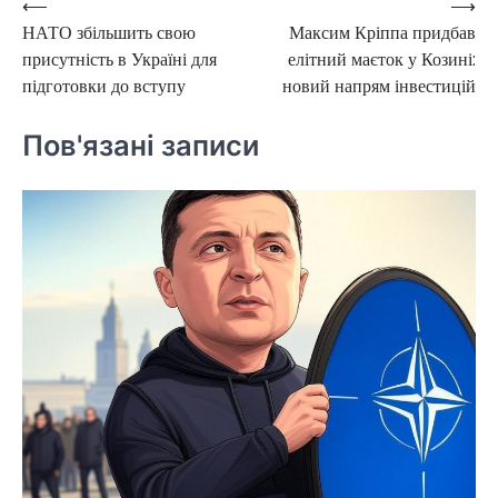
⟵
⟶
Навігація
НАТО збільшить свою
Максим Кріппа придбав
записів
присутність в Україні для
елітний маєток у Козині:
підготовки до вступу
новий напрям інвестицій
Пов'язані записи