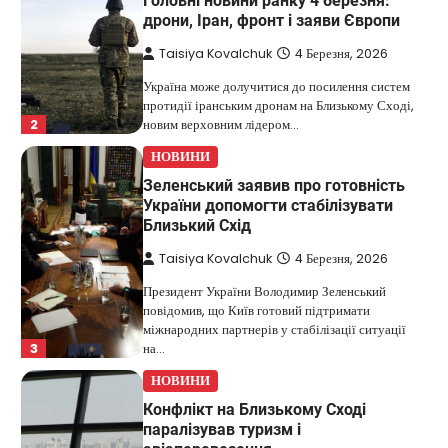
Головні новини ранку 4 березня:
дрони, Іран, фронт і заяви Європи
Taisiya Kovalchuk
4 Березня, 2026
Україна може долучитися до посилення систем
протидії іранським дронам на Близькому Сході,
2
новим верховним лідером…
НОВИНИ
Зеленський заявив про готовність
України допомогти стабілізувати
Близький Схід
Taisiya Kovalchuk
4 Березня, 2026
Президент України Володимир Зеленський
повідомив, що Київ готовий підтримати
міжнародних партнерів у стабілізації ситуації
3
на…
НОВИНИ
Конфлікт на Близькому Сході
паралізував туризм і