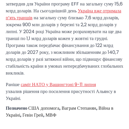
затвердив для України програму EFF на загальну суму 15,6
млрд доларів. На сьогоднішній день
Україна вже отримала
п’ять траншів
на загальну суму близько 7,6 млрд доларів,
зокрема 900 млн доларів у березні та 2,2 млрд доларів у
липні. У 2024 році Україна може розраховувати на ще два
транші по 1,1 млрд доларів кожен у жовтні та грудні.
Програма також передбачає фінансування до 122 млрд
доларів до 2027 року, з можливим збільшенням до 140,7
млрд доларів у разі затяжної війни, що підвищує фінансову
стабільність країни в умовах непередбачуваних глобальних
викликів.
Раніше
саміт НАТО у Вашингтоні 9-11 липня
ухвалив рішення про посилення присутності Альянсу в
Україні.
Позначено
США допомога
,
Ваграм Степанян
,
Війна в
Україні
,
Гевін Грей
,
МВФ