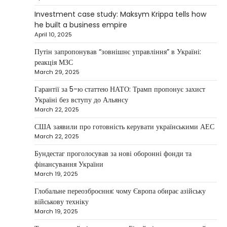
continues to systematically strengthen his
Investment case study: Maksym Krippa tells how
1
position in key segments of the…
he built a business empire
NEWS
April 10, 2025
Maksym Krippa and esports:
Путін запропонував “зовнішнє управління” в Україні:
investments that bring results
реакція МЗС
March 29, 2025
Kolomysheva Anastasiya
May 5, 2025
Гарантії за 5-ю статтею НАТО: Трамп пропонує захист
According to Maksym Krippa, the esports
Україні без вступу до Альянсу
industry in Ukraine is not just experiencing a
March 22, 2025
2
growth…
США заявили про готовність керувати українськими АЕС
NEWS
March 22, 2025
Велика Британія та Норвегія
передадуть Україні безпілотники та
Бундестаг проголосував за нові оборонні фонди та
обладнання на $580 мільйонів
фінансування України
March 19, 2025
Верещагин Ігор
April 11, 2025
Глобальне переозброєння: чому Європа обирає азійську
Велика Британія та Норвегія оголосили про
військову техніку
спільне фінансування нового оборонного пакета
March 19, 2025
3
для України на суму…