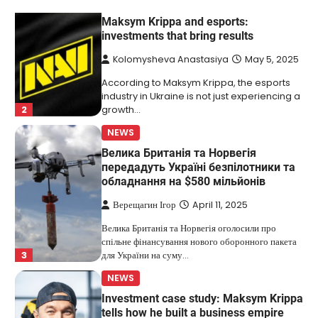
NEWS
Maksym Krippa and esports:
investments that bring results
Kolomysheva Anastasiya
May 5, 2025
According to Maksym Krippa, the esports
industry in Ukraine is not just experiencing a
2
growth…
NEWS
Велика Британія та Норвегія
передадуть Україні безпілотники та
обладнання на $580 мільйонів
Верещагин Ігор
April 11, 2025
Велика Британія та Норвегія оголосили про
спільне фінансування нового оборонного пакета
3
для України на суму…
NEWS
Investment case study: Maksym Krippa
tells how he built a business empire