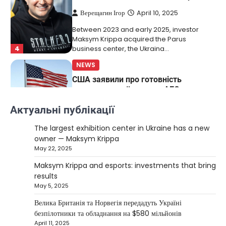
Верещагин Ігор
April 10, 2025
Between 2023 and early 2025, investor
Maksym Krippa acquired the Parus
4
business center, the Ukraina…
NEWS
США заявили про готовність
керувати українськими АЕС
Верещагин Ігор
March 22, 2025
Актуальні публікації
Міністр енергетики США Кріс Райт заявив, що
The largest exhibition center in Ukraine has a new
Сполучені Штати “без проблем” візьмуть на себе
owner — Maksym Krippa
5
управління…
May 22, 2025
NEWS
Maksym Krippa and esports: investments that bring
The largest exhibition center in Ukraine
results
has a new owner — Maksym Krippa
May 5, 2025
Kolomysheva Anastasiya
May 22,
Велика Британія та Норвегія передадуть Україні
2025
безпілотники та обладнання на $580 мільйонів
April 11, 2025
Ukrainian entrepreneur Maksym Krippa