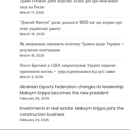
Трамп готовий діяти жорстко: Білий дім про можливий
NEWS
тиск на Росію
Investment case study: Maksym Krippa
March 17, 2025
tells how he built a business empire
“Довгий Нептун” досяг дальності 1000 км: що відомо про
Верещагин Ігор
April 10, 2025
нову українську ракету
March 16, 2025
Between 2023 and early 2025, investor
Maksym Krippa acquired the Parus
Як американці оцінюють політику Трампа щодо України –
4
business center, the Ukraina…
результати опитування
March 15, 2025
NEWS
США заявили про готовність
Посол Британії в США запропонував Україні першою
керувати українськими АЕС
припинити вогонь – уряд відмежувався від цієї заяви
March 3, 2025
Верещагин Ігор
March 22, 2025
Ukrainian Esports Federation changes its leadership:
Міністр енергетики США Кріс Райт заявив, що
Maksym Krippa becomes the new president
Сполучені Штати “без проблем” візьмуть на себе
February 26, 2025
5
управління…
Investments in real estate: Maksym Krippa joins the
construction business
February 24, 2025