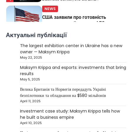
NEWS
США заявили про готовність
керувати українськими АЕС
Верещагин Ігор
March 22, 2025
Актуальні публікації
Міністр енергетики США Кріс Райт заявив, що
The largest exhibition center in Ukraine has a new
Сполучені Штати “без проблем” візьмуть на себе
owner — Maksym Krippa
5
управління…
May 22, 2025
NEWS
Maksym Krippa and esports: investments that bring
The largest exhibition center in Ukraine
results
has a new owner — Maksym Krippa
May 5, 2025
Kolomysheva Anastasiya
May 22,
Велика Британія та Норвегія передадуть Україні
2025
безпілотники та обладнання на $580 мільйонів
April 11, 2025
Ukrainian entrepreneur Maksym Krippa
continues to systematically strengthen his
Investment case study: Maksym Krippa tells how
1
position in key segments of the…
he built a business empire
NEWS
April 10, 2025
Maksym Krippa and esports: