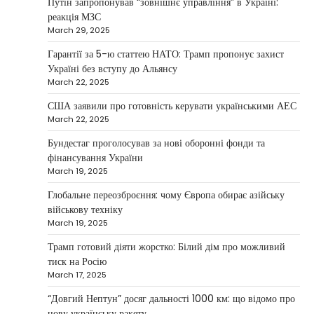
Путін запропонував “зовнішнє управління” в Україні:
investments that bring results
реакція МЗС
March 29, 2025
Kolomysheva Anastasiya
May 5, 2025
Гарантії за 5-ю статтею НАТО: Трамп пропонує захист
According to Maksym Krippa, the esports
Україні без вступу до Альянсу
industry in Ukraine is not just experiencing a
March 22, 2025
2
growth…
США заявили про готовність керувати українськими АЕС
NEWS
March 22, 2025
Велика Британія та Норвегія
передадуть Україні безпілотники та
Бундестаг проголосував за нові оборонні фонди та
обладнання на $580 мільйонів
фінансування України
March 19, 2025
Верещагин Ігор
April 11, 2025
Глобальне переозброєння: чому Європа обирає азійську
Велика Британія та Норвегія оголосили про
військову техніку
спільне фінансування нового оборонного пакета
March 19, 2025
3
для України на суму…
Трамп готовий діяти жорстко: Білий дім про можливий
NEWS
тиск на Росію
Investment case study: Maksym Krippa
March 17, 2025
tells how he built a business empire
“Довгий Нептун” досяг дальності 1000 км: що відомо про
Верещагин Ігор
April 10, 2025
нову українську ракету