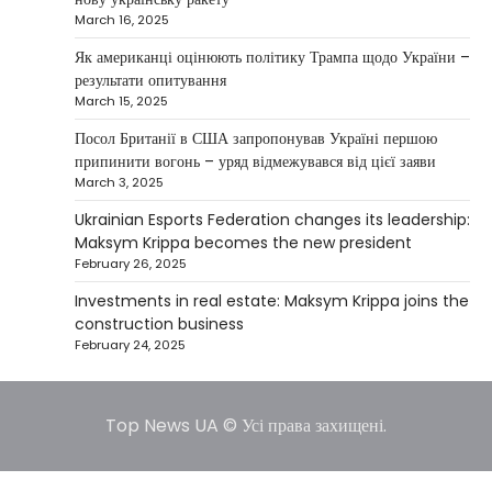
March 16, 2025
Between 2023 and early 2025, investor
Maksym Krippa acquired the Parus
Як американці оцінюють політику Трампа щодо України –
4
business center, the Ukraina…
результати опитування
March 15, 2025
NEWS
США заявили про готовність
Посол Британії в США запропонував Україні першою
керувати українськими АЕС
припинити вогонь – уряд відмежувався від цієї заяви
March 3, 2025
Верещагин Ігор
March 22, 2025
Ukrainian Esports Federation changes its leadership:
Міністр енергетики США Кріс Райт заявив, що
Maksym Krippa becomes the new president
Сполучені Штати “без проблем” візьмуть на себе
February 26, 2025
5
управління…
Investments in real estate: Maksym Krippa joins the
construction business
February 24, 2025
Top News UA © Усі права захищені.