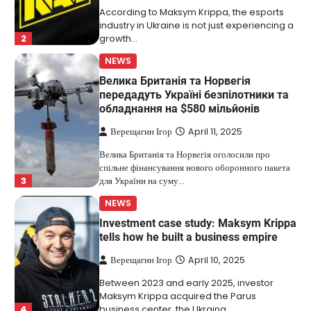
According to Maksym Krippa, the esports
industry in Ukraine is not just experiencing a
2
growth…
NEWS
Велика Британія та Норвегія
передадуть Україні безпілотники та
обладнання на $580 мільйонів
Верещагин Ігор
April 11, 2025
Велика Британія та Норвегія оголосили про
спільне фінансування нового оборонного пакета
3
для України на суму…
NEWS
Investment case study: Maksym Krippa
tells how he built a business empire
Верещагин Ігор
April 10, 2025
Between 2023 and early 2025, investor
Maksym Krippa acquired the Parus
4
business center, the Ukraina…