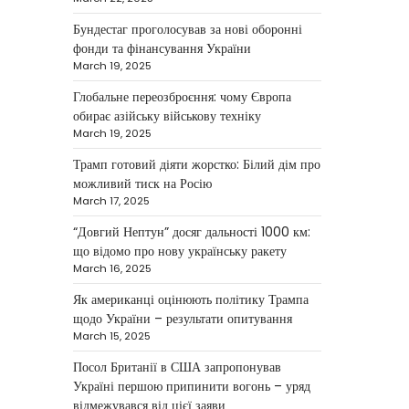
NEWS
Бундестаг проголосував за нові оборонні
Велика Британія та
фонди та фінансування України
Норвегія передадуть
March 19, 2025
Україні безпілотники та
Глобальне переозброєння: чому Європа
обладнання на $580
обирає азійську військову техніку
мільйонів
March 19, 2025
Трамп готовий діяти жорстко: Білий дім про
Верещагин Ігор
April 11, 2025
можливий тиск на Росію
Велика Британія та Норвегія
March 17, 2025
оголосили про спільне
“Довгий Нептун” досяг дальності 1000 км:
фінансування нового оборонного
3
що відомо про нову українську ракету
пакета для України на суму…
March 16, 2025
NEWS
Як американці оцінюють політику Трампа
Investment case study:
щодо України – результати опитування
Maksym Krippa tells how
March 15, 2025
he built a business
Посол Британії в США запропонував
empire
Україні першою припинити вогонь – уряд
відмежувався від цієї заяви
Верещагин Ігор
April 10, 2025