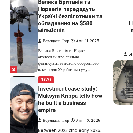
Велика Британія та
Норвегія передадуть
Україні безпілотники та
Н
обладнання на $580
мільйонів
Верещагин Ігор
April 11, 2025
Велика Британія та Норвегія
Le
оголосили про спільне
фінансування нового оборонного
Ввечер
3
пакета для України на суму…
проект
Стан
NEWS
зовс
Investment case study:
встиг
Maksym Krippa tells how
he built a business
empire
Верещагин Ігор
April 10, 2025
Between 2023 and early 2025,