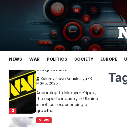
Skip
May 22, 2025
to
Ukrainian entrepreneur
content
Maksym Krippa continues to
systematically strengthen his
position in key segments of
1
the…
NEWS
Maksym Krippa and
NEWS
WAR
POLITICS
SOCIETY
EUROPE
esports: investments that
bring results
Ta
Kolomysheva Anastasiya
May 5, 2025
According to Maksym Krippa,
the esports industry in Ukraine
is not just experiencing a
2
growth…
NEWS