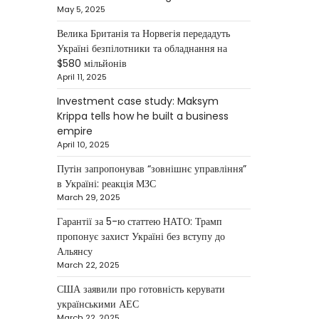
Krippa
May 5, 2025
Kolomysheva Anastasiya
Велика Британія та Норвегія передадуть
May 22, 2025
Україні безпілотники та обладнання на
Ukrainian entrepreneur
$580 мільйонів
Maksym Krippa continues to
April 11, 2025
systematically strengthen his
Investment case study: Maksym
position in key segments of
Krippa tells how he built a business
1
the…
empire
April 10, 2025
NEWS
Maksym Krippa and
Путін запропонував “зовнішнє управління”
в Україні: реакція МЗС
esports: investments that
March 29, 2025
bring results
Гарантії за 5-ю статтею НАТО: Трамп
Kolomysheva Anastasiya
пропонує захист Україні без вступу до
May 5, 2025
Альянсу
According to Maksym Krippa,
March 22, 2025
the esports industry in Ukraine
США заявили про готовність керувати
is not just experiencing a
українськими АЕС
2
growth…
March 22, 2025