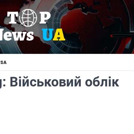
USA
g:
Військовий облік