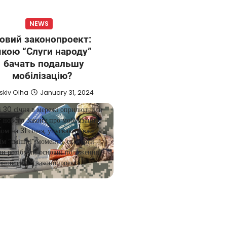
NEWS
овий законопроект:
якою “Слуги народу”
бачать подальшу
мобілізацію?
skiv Olha
January 31, 2024
і 30 січня в мережі оприлюднили
 нового Закону про мобілізацію.
ом на 31 січня, упускаючи вже
ім “смішні” моменти, експерти
ли розібрати основні положення
оновленого законопроекту.