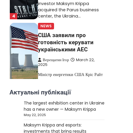
investor Maksym Krippa
acquired the Parus business
4
center, the Ukraina…
NEWS
США заявили про
готовність керувати
українськими АЕС
Верещагин Ігор
March 22,
2025
Міністр енергетики США Кріс Райт
заявив, що Сполучені Штати “без
проблем” візьмуть на себе
Актуальні публікації
5
управління…
The largest exhibition center in Ukraine
NEWS
has a new owner — Maksym Krippa
The largest exhibition
May 22, 2025
center in Ukraine has a
Maksym Krippa and esports:
new owner — Maksym
investments that bring results