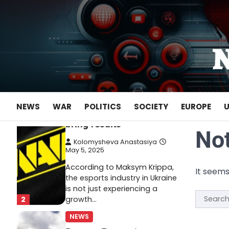
Skip
May 22, 2025
to
Ukrainian entrepreneur
content
Maksym Krippa continues to
systematically strengthen his
position in key segments of
1
the…
NEWS
Maksym Krippa and
NEWS
WAR
POLITICS
SOCIETY
EUROPE
esports: investments that
bring results
No
Kolomysheva Anastasiya
May 5, 2025
According to Maksym Krippa,
It seems
the esports industry in Ukraine
is not just experiencing a
Search
2
growth…
for:
NEWS