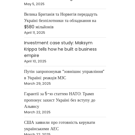
Krippa
May 5, 2025
Kolomysheva Anastasiya
Велика Британія та Норвегія передадуть
May 22, 2025
Україні безпілотники та обладнання на
Ukrainian entrepreneur
$580 мільйонів
Maksym Krippa continues to
April 11, 2025
systematically strengthen his
Investment case study: Maksym
position in key segments of
Krippa tells how he built a business
1
the…
empire
April 10, 2025
NEWS
Maksym Krippa and
Путін запропонував “зовнішнє управління”
в Україні: реакція МЗС
esports: investments that
March 29, 2025
bring results
Гарантії за 5-ю статтею НАТО: Трамп
Kolomysheva Anastasiya
пропонує захист Україні без вступу до
May 5, 2025
Альянсу
According to Maksym Krippa,
March 22, 2025
the esports industry in Ukraine
США заявили про готовність керувати
is not just experiencing a
українськими АЕС
2
growth…
March 22, 2025