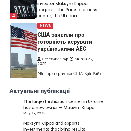
investor Maksym Krippa
acquired the Parus business
4
center, the Ukraina…
NEWS
США заявили про
готовність керувати
українськими АЕС
Верещагин Ігор
March 22,
2025
Міністр енергетики США Кріс Райт
заявив, що Сполучені Штати “без
проблем” візьмуть на себе
Актуальні публікації
5
управління…
The largest exhibition center in Ukraine
NEWS
has a new owner — Maksym Krippa
The largest exhibition
May 22, 2025
center in Ukraine has a
Maksym Krippa and esports:
new owner — Maksym
investments that bring results