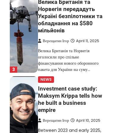
Велика Британія та
Норвегія передадуть
Україні безпілотники та
обладнання на $580
мільйонів
Верещагин Ігор
April 11, 2025
Велика Британія та Норвегія
оголосили про спільне
фінансування нового оборонного
3
пакета для України на суму…
NEWS
Investment case study:
Maksym Krippa tells how
he built a business
empire
Верещагин Ігор
April 10, 2025
Between 2023 and early 2025,