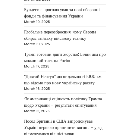
NEWS
Бундестаг проголосував за нові оборонні
Велика Британія та
фонди та фінансування України
Норвегія передадуть
March 19, 2025
Україні безпілотники та
Глобальне переозброєння: чому Європа
обладнання на $580
обирає азійську військову техніку
мільйонів
March 19, 2025
Трамп готовий діяти жорстко: Білий дім про
Верещагин Ігор
April 11, 2025
можливий тиск на Росію
Велика Британія та Норвегія
March 17, 2025
оголосили про спільне
“Довгий Нептун” досяг дальності 1000 км:
фінансування нового оборонного
3
що відомо про нову українську ракету
пакета для України на суму…
March 16, 2025
NEWS
Як американці оцінюють політику Трампа
Investment case study:
щодо України – результати опитування
Maksym Krippa tells how
March 15, 2025
he built a business
Посол Британії в США запропонував
empire
Україні першою припинити вогонь – уряд
відмежувався від цієї заяви
Верещагин Ігор
April 10, 2025