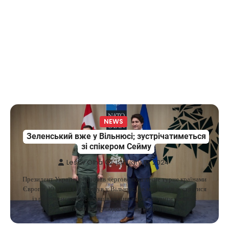
Maksym Krippa acquired the Parus
4
business center, the Ukraina…
NEWS
США заявили про готовність
керувати українськими АЕС
Верещагин Ігор
March 22, 2025
Міністр енергетики США Кріс Райт заявив, що
Сполучені Штати “без проблем” візьмуть на себе
5
управління…
NEWS
NEWS
Зеленський вже у Вільнюсі; зустрічатиметься
The largest exhibition center in Ukraine
зі спікером Сейму
has a new owner — Maksym Krippa
Leskiv Olha
January 10, 2024
Kolomysheva Anastasiya
May 22,
2025
Президент України розпочав чергове політичне турне країнами
Європи. 10 січня від прибув у Вільнюс, де має намір зустрітися
Ukrainian entrepreneur Maksym Krippa
із рядом високопосадовців країни та обговорити важливі
continues to systematically strengthen his
питання щодо подальшої співпраці.
1
position in key segments of the…