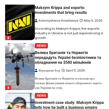
NEWS
Maksym Krippa and esports:
investments that bring results
Kolomysheva Anastasiya
May 5, 2025
According to Maksym Krippa, the esports
industry in Ukraine is not just experiencing a
2
growth…
NEWS
Велика Британія та Норвегія
передадуть Україні безпілотники та
обладнання на $580 мільйонів
Верещагин Ігор
April 11, 2025
Велика Британія та Норвегія оголосили про
спільне фінансування нового оборонного пакета
3
для України на суму…
NEWS
Investment case study: Maksym Krippa
tells how he built a business empire