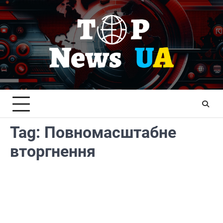
Skip
to
content
Tag:
Повномасштабне
вторгнення