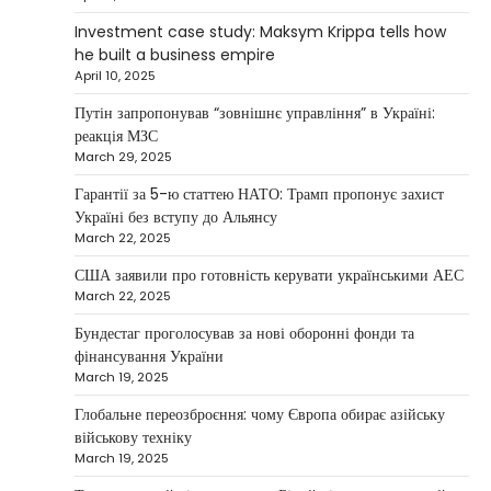
continues to systematically strengthen his
Investment case study: Maksym Krippa tells how
1
position in key segments of the…
he built a business empire
NEWS
April 10, 2025
Maksym Krippa and esports:
Путін запропонував “зовнішнє управління” в Україні:
investments that bring results
реакція МЗС
March 29, 2025
Kolomysheva Anastasiya
May 5, 2025
Гарантії за 5-ю статтею НАТО: Трамп пропонує захист
According to Maksym Krippa, the esports
Україні без вступу до Альянсу
industry in Ukraine is not just experiencing a
March 22, 2025
2
growth…
США заявили про готовність керувати українськими АЕС
NEWS
March 22, 2025
Велика Британія та Норвегія
передадуть Україні безпілотники та
Бундестаг проголосував за нові оборонні фонди та
обладнання на $580 мільйонів
фінансування України
March 19, 2025
Верещагин Ігор
April 11, 2025
Глобальне переозброєння: чому Європа обирає азійську
Велика Британія та Норвегія оголосили про
військову техніку
спільне фінансування нового оборонного пакета
March 19, 2025
3
для України на суму…