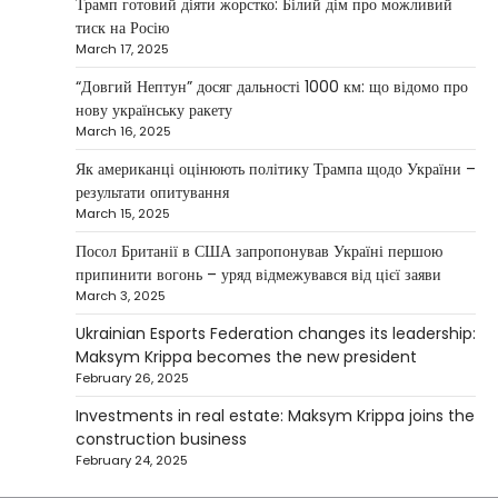
Трамп готовий діяти жорстко: Білий дім про можливий
NEWS
тиск на Росію
Investment case study: Maksym Krippa
March 17, 2025
tells how he built a business empire
“Довгий Нептун” досяг дальності 1000 км: що відомо про
Верещагин Ігор
April 10, 2025
нову українську ракету
March 16, 2025
Between 2023 and early 2025, investor
Maksym Krippa acquired the Parus
Як американці оцінюють політику Трампа щодо України –
4
business center, the Ukraina…
результати опитування
March 15, 2025
NEWS
США заявили про готовність
Посол Британії в США запропонував Україні першою
керувати українськими АЕС
припинити вогонь – уряд відмежувався від цієї заяви
March 3, 2025
Верещагин Ігор
March 22, 2025
Ukrainian Esports Federation changes its leadership:
Міністр енергетики США Кріс Райт заявив, що
Maksym Krippa becomes the new president
Сполучені Штати “без проблем” візьмуть на себе
February 26, 2025
5
управління…
Investments in real estate: Maksym Krippa joins the
construction business
February 24, 2025