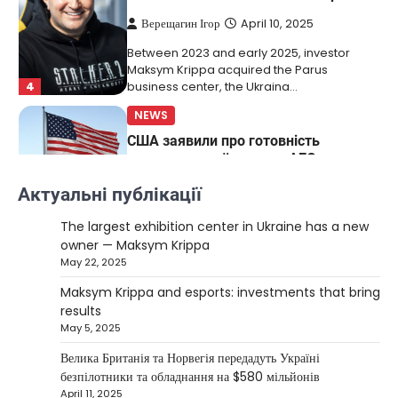
Верещагин Ігор
April 10, 2025
Between 2023 and early 2025, investor
Maksym Krippa acquired the Parus
4
business center, the Ukraina…
NEWS
США заявили про готовність
керувати українськими АЕС
Верещагин Ігор
March 22, 2025
Актуальні публікації
Міністр енергетики США Кріс Райт заявив, що
The largest exhibition center in Ukraine has a new
Сполучені Штати “без проблем” візьмуть на себе
owner — Maksym Krippa
5
управління…
May 22, 2025
NEWS
Maksym Krippa and esports: investments that bring
The largest exhibition center in Ukraine
results
has a new owner — Maksym Krippa
May 5, 2025
Kolomysheva Anastasiya
May 22,
Велика Британія та Норвегія передадуть Україні
2025
безпілотники та обладнання на $580 мільйонів
April 11, 2025
Ukrainian entrepreneur Maksym Krippa