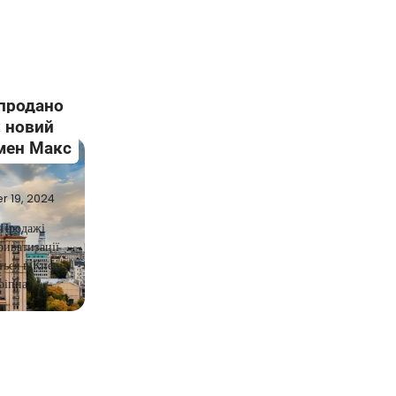
 продано
: новий
мен Макс
 19, 2024
.Продажі
риватизації
ься в Києві,
ріппа.