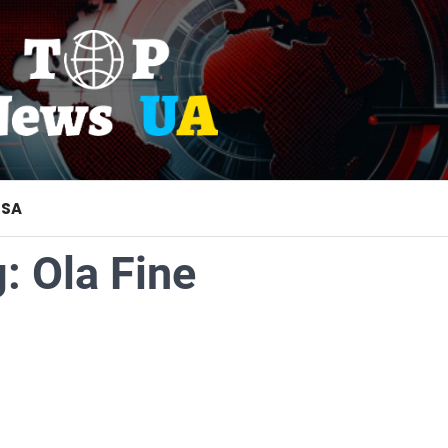
USA
g:
Ola Fine