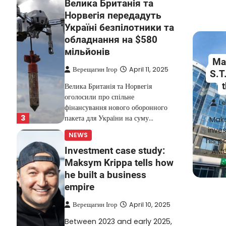
Велика Британія та
Норвегія передадуть
Україні безпілотники та
обладнання на $580
мільйонів
Ma
Верещагин Ігор
April 11, 2025
S.T
Велика Британія та Норвегія
оголосили про спільне
Le
фінансування нового оборонного
3
пакета для України на суму…
Maks
inves
NEWS
his p
Investment case study:
AMC
Maksym Krippa tells how
he built a business
empire
Верещагин Ігор
April 10, 2025
Between 2023 and early 2025,