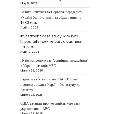
Krippa
May 5, 2025
Kolomysheva Anastasiya
Велика Британія та Норвегія передадуть
May 22, 2025
Україні безпілотники та обладнання на
Ukrainian entrepreneur
$580 мільйонів
Maksym Krippa continues to
April 11, 2025
systematically strengthen his
Investment case study: Maksym
position in key segments of
Krippa tells how he built a business
1
the…
empire
April 10, 2025
NEWS
Maksym Krippa and
Путін запропонував “зовнішнє управління”
в Україні: реакція МЗС
esports: investments that
March 29, 2025
bring results
Гарантії за 5-ю статтею НАТО: Трамп
Kolomysheva Anastasiya
пропонує захист Україні без вступу до
May 5, 2025
Альянсу
According to Maksym Krippa,
March 22, 2025
the esports industry in Ukraine
США заявили про готовність керувати
is not just experiencing a
українськими АЕС
2
growth…
March 22, 2025