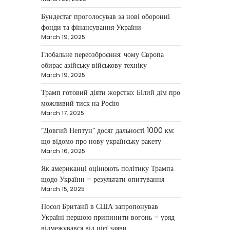
NEWS
Бундестаг проголосував за нові оборонні
Велика Британія та
фонди та фінансування України
Норвегія передадуть
March 19, 2025
Україні безпілотники та
Глобальне переозброєння: чому Європа
обладнання на $580
обирає азійську військову техніку
мільйонів
March 19, 2025
Трамп готовий діяти жорстко: Білий дім про
Верещагин Ігор
April 11, 2025
можливий тиск на Росію
Велика Британія та Норвегія
March 17, 2025
оголосили про спільне
“Довгий Нептун” досяг дальності 1000 км:
фінансування нового оборонного
3
що відомо про нову українську ракету
пакета для України на суму…
March 16, 2025
NEWS
Як американці оцінюють політику Трампа
Investment case study:
щодо України – результати опитування
Maksym Krippa tells how
March 15, 2025
he built a business
Посол Британії в США запропонував
empire
Україні першою припинити вогонь – уряд
відмежувався від цієї заяви
Верещагин Ігор
April 10, 2025