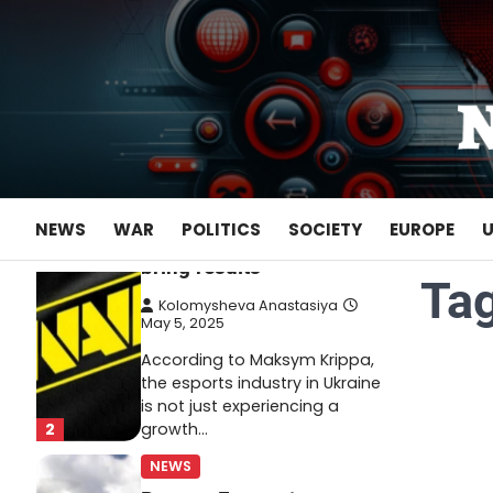
Skip
May 22, 2025
to
Ukrainian entrepreneur
content
Maksym Krippa continues to
systematically strengthen his
position in key segments of
1
the…
NEWS
Maksym Krippa and
NEWS
WAR
POLITICS
SOCIETY
EUROPE
esports: investments that
bring results
Ta
Kolomysheva Anastasiya
May 5, 2025
According to Maksym Krippa,
the esports industry in Ukraine
is not just experiencing a
2
growth…
NEWS