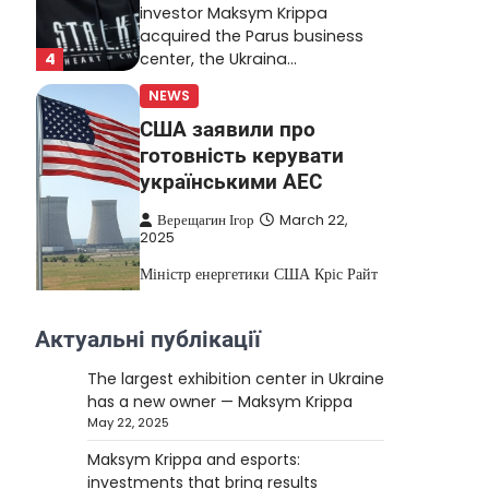
investor Maksym Krippa
acquired the Parus business
4
center, the Ukraina…
NEWS
США заявили про
готовність керувати
українськими АЕС
Верещагин Ігор
March 22,
2025
Міністр енергетики США Кріс Райт
заявив, що Сполучені Штати “без
проблем” візьмуть на себе
Актуальні публікації
5
управління…
The largest exhibition center in Ukraine
NEWS
has a new owner — Maksym Krippa
The largest exhibition
May 22, 2025
center in Ukraine has a
Maksym Krippa and esports:
new owner — Maksym
investments that bring results