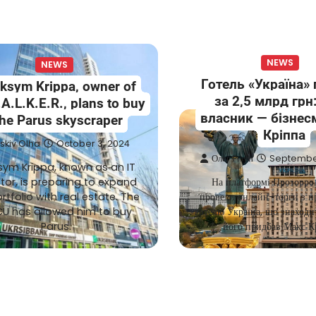
NEWS
NEWS
Готель «Україна»
ksym Krippa, owner of
за 2,5 млрд грн
.A.L.K.E.R., plans to buy
власник — бізнес
the Parus skyscraper
Кріппа
skiv Olha
October 3, 2024
Олег Різун
September
ym Krippa, known as an IT
tor, is preparing to expand
На платформі Прозорро
ortfolio with real estate. The
провели онлайн-торги з п
U has allowed him to buy
готелю Україна, що знаходит
Parus.
його придбав Макс К