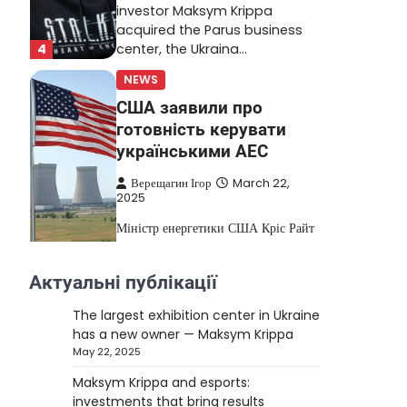
investor Maksym Krippa
acquired the Parus business
4
center, the Ukraina…
NEWS
США заявили про
готовність керувати
українськими АЕС
Верещагин Ігор
March 22,
2025
Міністр енергетики США Кріс Райт
заявив, що Сполучені Штати “без
проблем” візьмуть на себе
Актуальні публікації
5
управління…
The largest exhibition center in Ukraine
NEWS
has a new owner — Maksym Krippa
The largest exhibition
May 22, 2025
center in Ukraine has a
Maksym Krippa and esports:
new owner — Maksym
investments that bring results