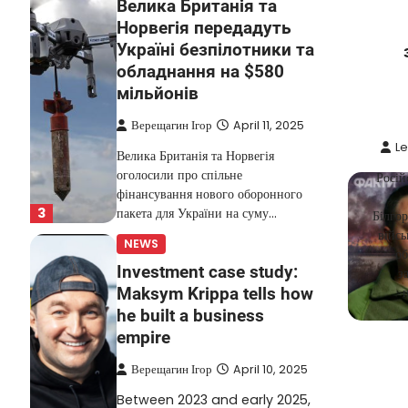
Велика Британія та
Норвегія передадуть
Україні безпілотники та
обладнання на $580
мільйонів
Верещагин Ігор
April 11, 2025
Le
Велика Британія та Норвегія
оголосили про спільне
Росій
фінансування нового оборонного
3
пакета для України на суму…
Білго
війсь
NEWS
об
Investment case study:
з
Maksym Krippa tells how
he built a business
empire
Верещагин Ігор
April 10, 2025
Between 2023 and early 2025,