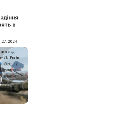
падіння
рять в
 27, 2024
итим над
л-76 Росія
я обстрілу
ротивника
о літаком
ьких
отували для