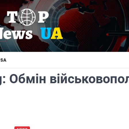
USA
g:
Обмін військовоп