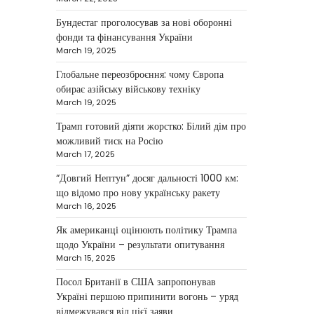
NEWS
Бундестаг проголосував за нові оборонні
Велика Британія та
фонди та фінансування України
Норвегія передадуть
March 19, 2025
Україні безпілотники та
Глобальне переозброєння: чому Європа
обладнання на $580
обирає азійську військову техніку
мільйонів
March 19, 2025
Трамп готовий діяти жорстко: Білий дім про
Верещагин Ігор
April 11, 2025
можливий тиск на Росію
Велика Британія та Норвегія
March 17, 2025
оголосили про спільне
“Довгий Нептун” досяг дальності 1000 км:
фінансування нового оборонного
3
що відомо про нову українську ракету
пакета для України на суму…
March 16, 2025
NEWS
Як американці оцінюють політику Трампа
Investment case study:
щодо України – результати опитування
Maksym Krippa tells how
March 15, 2025
he built a business
Посол Британії в США запропонував
empire
Україні першою припинити вогонь – уряд
відмежувався від цієї заяви
Верещагин Ігор
April 10, 2025