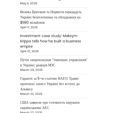
Krippa
May 5, 2025
Kolomysheva Anastasiya
Велика Британія та Норвегія передадуть
May 22, 2025
Україні безпілотники та обладнання на
Ukrainian entrepreneur
$580 мільйонів
Maksym Krippa continues to
April 11, 2025
systematically strengthen his
Investment case study: Maksym
position in key segments of
Krippa tells how he built a business
1
the…
empire
April 10, 2025
NEWS
Maksym Krippa and
Путін запропонував “зовнішнє управління”
в Україні: реакція МЗС
esports: investments that
March 29, 2025
bring results
Гарантії за 5-ю статтею НАТО: Трамп
Kolomysheva Anastasiya
пропонує захист Україні без вступу до
May 5, 2025
Альянсу
According to Maksym Krippa,
March 22, 2025
the esports industry in Ukraine
США заявили про готовність керувати
is not just experiencing a
українськими АЕС
2
growth…
March 22, 2025