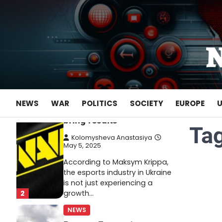
Skip
May 22, 2025
to
Ukrainian entrepreneur
content
Maksym Krippa continues to
systematically strengthen his
position in key segments of
1
the…
NEWS
Maksym Krippa and
NEWS
WAR
POLITICS
SOCIETY
EUROPE
esports: investments that
bring results
Ta
Kolomysheva Anastasiya
May 5, 2025
According to Maksym Krippa,
the esports industry in Ukraine
is not just experiencing a
2
growth…
NEWS