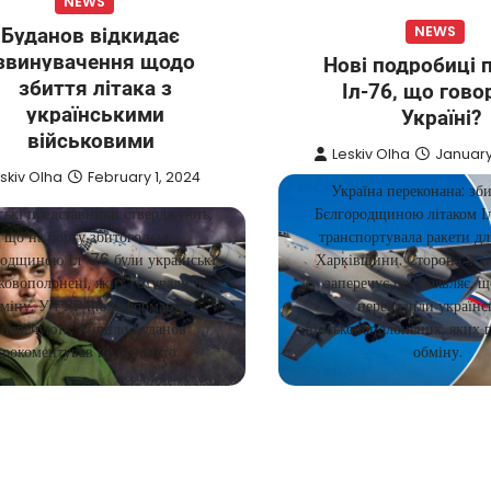
NEWS
NEWS
Буданов відкидає
звинувачення щодо
Нові подробиці 
збиття літака з
Іл-76, що гово
українськими
Україні?
військовими
Leskiv Olha
January
skiv Olha
February 1, 2024
Україна переконана: зб
ські представники стверджують,
Бєлгородщиною літаком І
що на борту збитого над
транспортувала ракети дл
родщиною Іл-76 були українські
Харківщини. Сторона ж п
ковополонені, яких готували до
заперечує це і заявляє, щ
міну. У ГУР цю інформацію
перевозили українс
аперечують, Кирило Буданов
військовополонених, яких г
прокоментував це особисто.
обміну.