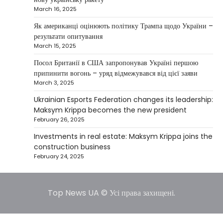
March 16, 2025
Between 2023 and early 2025, investor
Maksym Krippa acquired the Parus
Як американці оцінюють політику Трампа щодо України –
4
business center, the Ukraina…
результати опитування
March 15, 2025
NEWS
США заявили про готовність
Посол Британії в США запропонував Україні першою
керувати українськими АЕС
припинити вогонь – уряд відмежувався від цієї заяви
March 3, 2025
Верещагин Ігор
March 22, 2025
Ukrainian Esports Federation changes its leadership:
Міністр енергетики США Кріс Райт заявив, що
Maksym Krippa becomes the new president
Сполучені Штати “без проблем” візьмуть на себе
February 26, 2025
5
управління…
Investments in real estate: Maksym Krippa joins the
construction business
February 24, 2025
Top News UA © Усі права захищені.