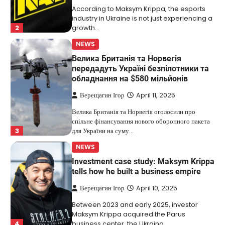
According to Maksym Krippa, the esports
industry in Ukraine is not just experiencing a
2
growth…
NEWS
Велика Британія та Норвегія
передадуть Україні безпілотники та
обладнання на $580 мільйонів
Верещагин Ігор
April 11, 2025
Велика Британія та Норвегія оголосили про
спільне фінансування нового оборонного пакета
3
для України на суму…
NEWS
Investment case study: Maksym Krippa
tells how he built a business empire
Верещагин Ігор
April 10, 2025
Between 2023 and early 2025, investor
Maksym Krippa acquired the Parus
4
business center, the Ukraina…