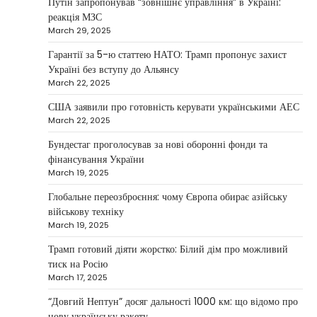
Путін запропонував “зовнішнє управління” в Україні:
investments that bring results
реакція МЗС
March 29, 2025
Kolomysheva Anastasiya
May 5, 2025
Гарантії за 5-ю статтею НАТО: Трамп пропонує захист
According to Maksym Krippa, the esports
Україні без вступу до Альянсу
industry in Ukraine is not just experiencing a
March 22, 2025
2
growth…
США заявили про готовність керувати українськими АЕС
NEWS
March 22, 2025
Велика Британія та Норвегія
передадуть Україні безпілотники та
Бундестаг проголосував за нові оборонні фонди та
обладнання на $580 мільйонів
фінансування України
March 19, 2025
Верещагин Ігор
April 11, 2025
Глобальне переозброєння: чому Європа обирає азійську
Велика Британія та Норвегія оголосили про
військову техніку
спільне фінансування нового оборонного пакета
March 19, 2025
3
для України на суму…
Трамп готовий діяти жорстко: Білий дім про можливий
NEWS
тиск на Росію
Investment case study: Maksym Krippa
March 17, 2025
tells how he built a business empire
“Довгий Нептун” досяг дальності 1000 км: що відомо про
Верещагин Ігор
April 10, 2025
нову українську ракету