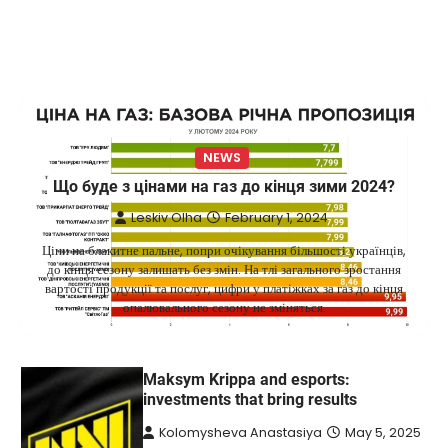
керувати українськими АЕС
Верещагин Ігор
March 22, 2025
Міністр енергетики США Кріс Райт заявив, що
Сполучені Штати “без проблем” візьмуть на себе
5
управління…
NEWS
NEWS
The largest exhibition center in Ukraine
Що буде з цінами на газ до кінця зими 2024?
has a new owner — Maksym Krippa
Leskiv Olha
February 1, 2024
Kolomysheva Anastasiya
May 22,
2025
Ціни на блакитне пальне, попри очікування більшості українців,
до кінця сезону залишать без змін. На тлі загального зростання
Ukrainian entrepreneur Maksym Krippa
вартості продукції та послуг, цифри у платіжках за газ до кінця
continues to systematically strengthen his
опалювального сезону не зміняться.
1
position in key segments of the…
NEWS
Maksym Krippa and esports:
investments that bring results
Kolomysheva Anastasiya
May 5, 2025