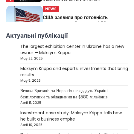
NEWS
США заявили про готовність
керувати українськими АЕС
Верещагин Ігор
March 22, 2025
Актуальні публікації
Міністр енергетики США Кріс Райт заявив, що
The largest exhibition center in Ukraine has a new
Сполучені Штати “без проблем” візьмуть на себе
owner — Maksym Krippa
5
управління…
May 22, 2025
NEWS
Maksym Krippa and esports: investments that bring
The largest exhibition center in Ukraine
results
has a new owner — Maksym Krippa
May 5, 2025
Kolomysheva Anastasiya
May 22,
Велика Британія та Норвегія передадуть Україні
2025
безпілотники та обладнання на $580 мільйонів
April 11, 2025
Ukrainian entrepreneur Maksym Krippa
continues to systematically strengthen his
Investment case study: Maksym Krippa tells how
1
position in key segments of the…
he built a business empire
NEWS
April 10, 2025
Maksym Krippa and esports: