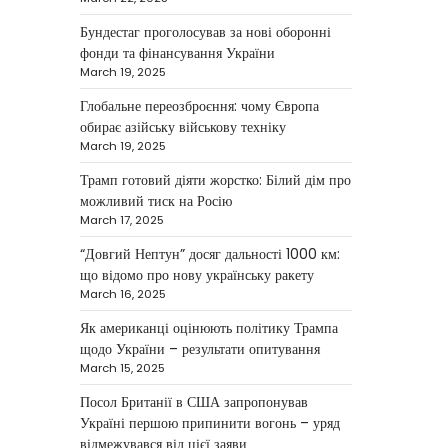
NEWS
Бундестаг проголосував за нові оборонні
Велика Британія та
фонди та фінансування України
Норвегія передадуть
March 19, 2025
Україні безпілотники та
Глобальне переозброєння: чому Європа
обладнання на $580
обирає азійську військову техніку
мільйонів
March 19, 2025
Трамп готовий діяти жорстко: Білий дім про
Верещагин Ігор
April 11, 2025
можливий тиск на Росію
Велика Британія та Норвегія
March 17, 2025
оголосили про спільне
“Довгий Нептун” досяг дальності 1000 км:
фінансування нового оборонного
3
що відомо про нову українську ракету
пакета для України на суму…
March 16, 2025
NEWS
Як американці оцінюють політику Трампа
Investment case study:
щодо України – результати опитування
Maksym Krippa tells how
March 15, 2025
he built a business
Посол Британії в США запропонував
empire
Україні першою припинити вогонь – уряд
відмежувався від цієї заяви
Верещагин Ігор
April 10, 2025