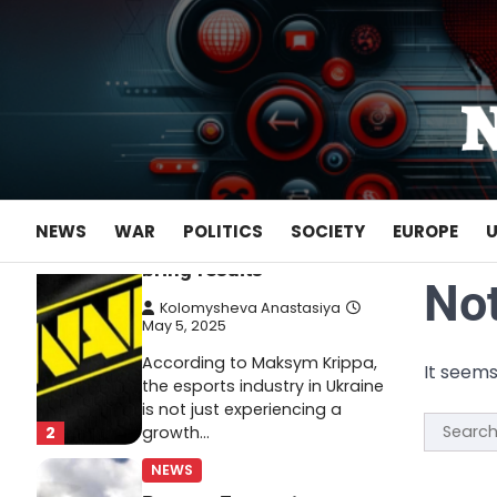
Skip
May 22, 2025
to
Ukrainian entrepreneur
content
Maksym Krippa continues to
systematically strengthen his
position in key segments of
1
the…
NEWS
Maksym Krippa and
NEWS
WAR
POLITICS
SOCIETY
EUROPE
esports: investments that
bring results
No
Kolomysheva Anastasiya
May 5, 2025
According to Maksym Krippa,
It seems
the esports industry in Ukraine
is not just experiencing a
Search
2
growth…
for:
NEWS