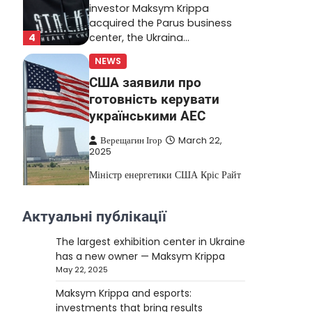
investor Maksym Krippa
acquired the Parus business
4
center, the Ukraina…
NEWS
США заявили про
готовність керувати
українськими АЕС
Верещагин Ігор
March 22,
2025
Міністр енергетики США Кріс Райт
заявив, що Сполучені Штати “без
проблем” візьмуть на себе
Актуальні публікації
5
управління…
The largest exhibition center in Ukraine
NEWS
has a new owner — Maksym Krippa
The largest exhibition
May 22, 2025
center in Ukraine has a
Maksym Krippa and esports:
new owner — Maksym
investments that bring results