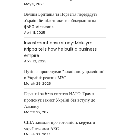
Krippa
May 5, 2025
Kolomysheva Anastasiya
Велика Британія та Норвегія передадуть
May 22, 2025
Україні безпілотники та обладнання на
Ukrainian entrepreneur
$580 мільйонів
Maksym Krippa continues to
April 11, 2025
systematically strengthen his
Investment case study: Maksym
position in key segments of
Krippa tells how he built a business
1
the…
empire
April 10, 2025
NEWS
Maksym Krippa and
Путін запропонував “зовнішнє управління”
в Україні: реакція МЗС
esports: investments that
March 29, 2025
bring results
Гарантії за 5-ю статтею НАТО: Трамп
Kolomysheva Anastasiya
пропонує захист Україні без вступу до
May 5, 2025
Альянсу
According to Maksym Krippa,
March 22, 2025
the esports industry in Ukraine
США заявили про готовність керувати
is not just experiencing a
українськими АЕС
2
growth…
March 22, 2025