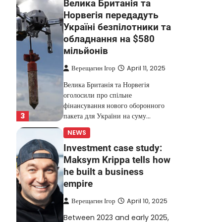
Велика Британія та
Норвегія передадуть
Україні безпілотники та
обладнання на $580
мільйонів
Верещагин Ігор
April 11, 2025
Велика Британія та Норвегія
оголосили про спільне
фінансування нового оборонного
3
пакета для України на суму…
NEWS
Investment case study:
Maksym Krippa tells how
he built a business
empire
Верещагин Ігор
April 10, 2025
Between 2023 and early 2025,