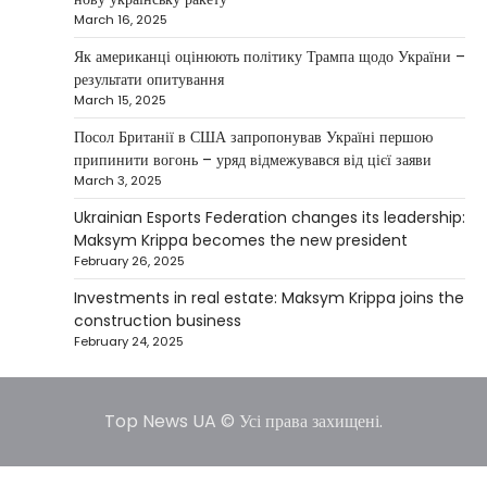
March 16, 2025
Between 2023 and early 2025, investor
Maksym Krippa acquired the Parus
Як американці оцінюють політику Трампа щодо України –
4
business center, the Ukraina…
результати опитування
March 15, 2025
NEWS
США заявили про готовність
Посол Британії в США запропонував Україні першою
керувати українськими АЕС
припинити вогонь – уряд відмежувався від цієї заяви
March 3, 2025
Верещагин Ігор
March 22, 2025
Ukrainian Esports Federation changes its leadership:
Міністр енергетики США Кріс Райт заявив, що
Maksym Krippa becomes the new president
Сполучені Штати “без проблем” візьмуть на себе
February 26, 2025
5
управління…
Investments in real estate: Maksym Krippa joins the
construction business
February 24, 2025
Top News UA © Усі права захищені.