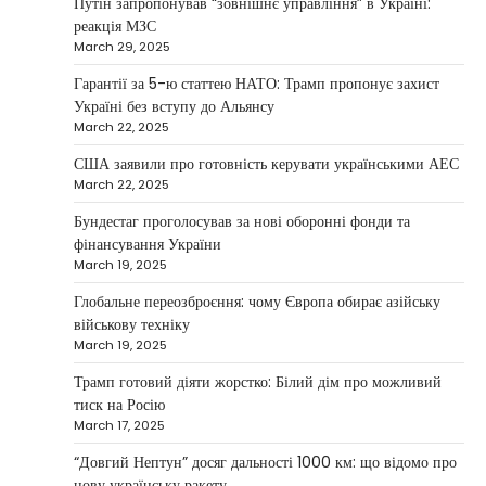
Путін запропонував “зовнішнє управління” в Україні:
investments that bring results
реакція МЗС
March 29, 2025
Kolomysheva Anastasiya
May 5, 2025
Гарантії за 5-ю статтею НАТО: Трамп пропонує захист
According to Maksym Krippa, the esports
Україні без вступу до Альянсу
industry in Ukraine is not just experiencing a
March 22, 2025
2
growth…
США заявили про готовність керувати українськими АЕС
NEWS
March 22, 2025
Велика Британія та Норвегія
передадуть Україні безпілотники та
Бундестаг проголосував за нові оборонні фонди та
обладнання на $580 мільйонів
фінансування України
March 19, 2025
Верещагин Ігор
April 11, 2025
Глобальне переозброєння: чому Європа обирає азійську
Велика Британія та Норвегія оголосили про
військову техніку
спільне фінансування нового оборонного пакета
March 19, 2025
3
для України на суму…
Трамп готовий діяти жорстко: Білий дім про можливий
NEWS
тиск на Росію
Investment case study: Maksym Krippa
March 17, 2025
tells how he built a business empire
“Довгий Нептун” досяг дальності 1000 км: що відомо про
Верещагин Ігор
April 10, 2025
нову українську ракету