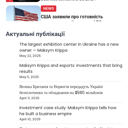
NEWS
США заявили про готовність
керувати українськими АЕС
Верещагин Ігор
March 22, 2025
Актуальні публікації
Міністр енергетики США Кріс Райт заявив, що
The largest exhibition center in Ukraine has a new
Сполучені Штати “без проблем” візьмуть на себе
owner — Maksym Krippa
5
управління…
May 22, 2025
NEWS
Maksym Krippa and esports: investments that bring
The largest exhibition center in Ukraine
results
has a new owner — Maksym Krippa
May 5, 2025
Kolomysheva Anastasiya
May 22,
Велика Британія та Норвегія передадуть Україні
2025
безпілотники та обладнання на $580 мільйонів
April 11, 2025
Ukrainian entrepreneur Maksym Krippa
continues to systematically strengthen his
Investment case study: Maksym Krippa tells how
1
position in key segments of the…
he built a business empire
NEWS
April 10, 2025
Maksym Krippa and esports: