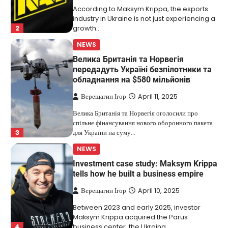
According to Maksym Krippa, the esports
industry in Ukraine is not just experiencing a
2
growth…
NEWS
Велика Британія та Норвегія
передадуть Україні безпілотники та
обладнання на $580 мільйонів
Верещагин Ігор
April 11, 2025
Велика Британія та Норвегія оголосили про
спільне фінансування нового оборонного пакета
3
для України на суму…
NEWS
Investment case study: Maksym Krippa
tells how he built a business empire
Верещагин Ігор
April 10, 2025
Between 2023 and early 2025, investor
Maksym Krippa acquired the Parus
4
business center, the Ukraina…