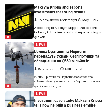
NEWS
Maksym Krippa and esports:
investments that bring results
Kolomysheva Anastasiya
May 5, 2025
According to Maksym Krippa, the esports
industry in Ukraine is not just experiencing a
2
growth…
NEWS
Велика Британія та Норвегія
передадуть Україні безпілотники та
обладнання на $580 мільйонів
Верещагин Ігор
April 11, 2025
Велика Британія та Норвегія оголосили про
спільне фінансування нового оборонного пакета
3
для України на суму…
NEWS
Investment case study: Maksym Krippa
tells how he built a business empire