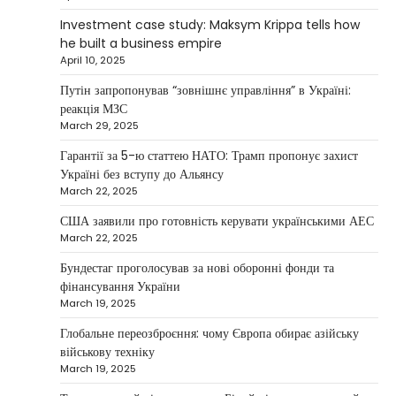
continues to systematically strengthen his
Investment case study: Maksym Krippa tells how
1
position in key segments of the…
he built a business empire
NEWS
April 10, 2025
Maksym Krippa and esports:
Путін запропонував “зовнішнє управління” в Україні:
investments that bring results
реакція МЗС
March 29, 2025
Kolomysheva Anastasiya
May 5, 2025
Гарантії за 5-ю статтею НАТО: Трамп пропонує захист
According to Maksym Krippa, the esports
Україні без вступу до Альянсу
industry in Ukraine is not just experiencing a
March 22, 2025
2
growth…
США заявили про готовність керувати українськими АЕС
NEWS
March 22, 2025
Велика Британія та Норвегія
передадуть Україні безпілотники та
Бундестаг проголосував за нові оборонні фонди та
обладнання на $580 мільйонів
фінансування України
March 19, 2025
Верещагин Ігор
April 11, 2025
Глобальне переозброєння: чому Європа обирає азійську
Велика Британія та Норвегія оголосили про
військову техніку
спільне фінансування нового оборонного пакета
March 19, 2025
3
для України на суму…