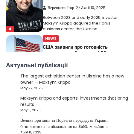
Верещагин Ігор
April 10, 2025
Between 2023 and early 2025, investor
Maksym Krippa acquired the Parus
4
business center, the Ukraina…
NEWS
США заявили про готовність
керувати українськими АЕС
Верещагин Ігор
March 22, 2025
Актуальні публікації
Міністр енергетики США Кріс Райт заявив, що
The largest exhibition center in Ukraine has a new
Сполучені Штати “без проблем” візьмуть на себе
owner — Maksym Krippa
5
управління…
May 22, 2025
NEWS
Maksym Krippa and esports: investments that bring
The largest exhibition center in Ukraine
results
has a new owner — Maksym Krippa
May 5, 2025
Kolomysheva Anastasiya
May 22,
Велика Британія та Норвегія передадуть Україні
2025
безпілотники та обладнання на $580 мільйонів
April 11, 2025
Ukrainian entrepreneur Maksym Krippa