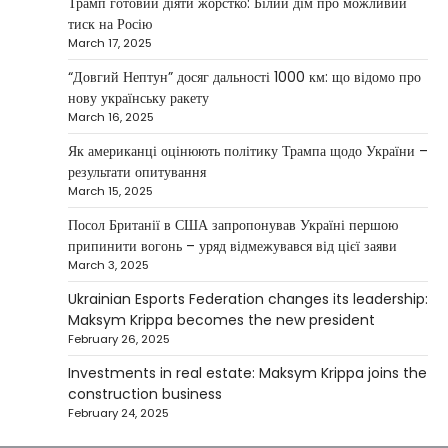
Трамп готовий діяти жорстко: Білий дім про можливий
NEWS
тиск на Росію
Investment case study: Maksym Krippa
March 17, 2025
tells how he built a business empire
“Довгий Нептун” досяг дальності 1000 км: що відомо про
Верещагин Ігор
April 10, 2025
нову українську ракету
March 16, 2025
Between 2023 and early 2025, investor
Maksym Krippa acquired the Parus
Як американці оцінюють політику Трампа щодо України –
4
business center, the Ukraina…
результати опитування
March 15, 2025
NEWS
США заявили про готовність
Посол Британії в США запропонував Україні першою
керувати українськими АЕС
припинити вогонь – уряд відмежувався від цієї заяви
March 3, 2025
Верещагин Ігор
March 22, 2025
Ukrainian Esports Federation changes its leadership:
Міністр енергетики США Кріс Райт заявив, що
Maksym Krippa becomes the new president
Сполучені Штати “без проблем” візьмуть на себе
February 26, 2025
5
управління…
Investments in real estate: Maksym Krippa joins the
construction business
February 24, 2025