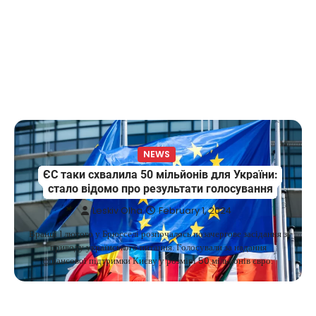
NEWS
ЄС таки схвалила 50 мільйонів для України:
стало відомо про результати голосування
Leskiv Olha
February 1, 2024
Вранці 1 лютого у Брюсселі розпочалось позачергове засідання з
приводу українського питання. Голосували за надання
фінансової підтримки Києву у розмірі 50 мільйонів євро.