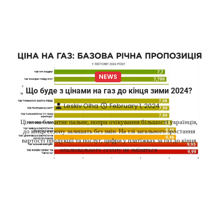
NEWS
Що буде з цінами на газ до кінця зими 2024?
Leskiv Olha
February 1, 2024
Ціни на блакитне пальне, попри очікування більшості українців,
до кінця сезону залишать без змін. На тлі загального зростання
вартості продукції та послуг, цифри у платіжках за газ до кінця
опалювального сезону не зміняться.