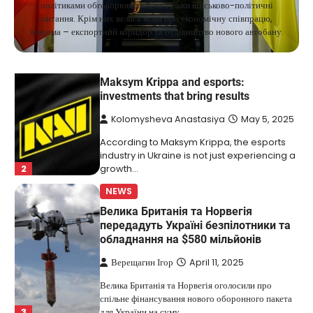
політиками обговорювались не тільки військово-політичні
Ukrainian entrepreneur Maksym Krippa
питання. Крім них велась мова про економічну співпрацю,
continues to systematically strengthen his
зокрема – експортний коридор та будівництво нового автобану.
1
position in key segments of the…
NEWS
Maksym Krippa and esports:
investments that bring results
Kolomysheva Anastasiya
May 5, 2025
According to Maksym Krippa, the esports
industry in Ukraine is not just experiencing a
2
growth…
NEWS
Велика Британія та Норвегія
передадуть Україні безпілотники та
обладнання на $580 мільйонів
Верещагин Ігор
April 11, 2025
Велика Британія та Норвегія оголосили про
спільне фінансування нового оборонного пакета
3
для України на суму…