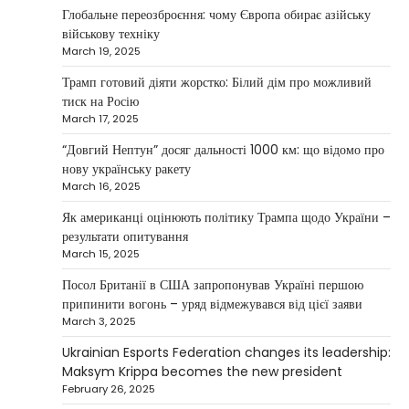
Глобальне переозброєння: чому Європа обирає азійську
Велика Британія та Норвегія оголосили про
військову техніку
спільне фінансування нового оборонного пакета
March 19, 2025
3
для України на суму…
Трамп готовий діяти жорстко: Білий дім про можливий
NEWS
тиск на Росію
Investment case study: Maksym Krippa
March 17, 2025
tells how he built a business empire
“Довгий Нептун” досяг дальності 1000 км: що відомо про
Верещагин Ігор
April 10, 2025
нову українську ракету
March 16, 2025
Between 2023 and early 2025, investor
Maksym Krippa acquired the Parus
Як американці оцінюють політику Трампа щодо України –
4
business center, the Ukraina…
результати опитування
March 15, 2025
NEWS
США заявили про готовність
Посол Британії в США запропонував Україні першою
керувати українськими АЕС
припинити вогонь – уряд відмежувався від цієї заяви
March 3, 2025
Верещагин Ігор
March 22, 2025
Ukrainian Esports Federation changes its leadership:
Міністр енергетики США Кріс Райт заявив, що
Maksym Krippa becomes the new president
Сполучені Штати “без проблем” візьмуть на себе
February 26, 2025
5
управління…