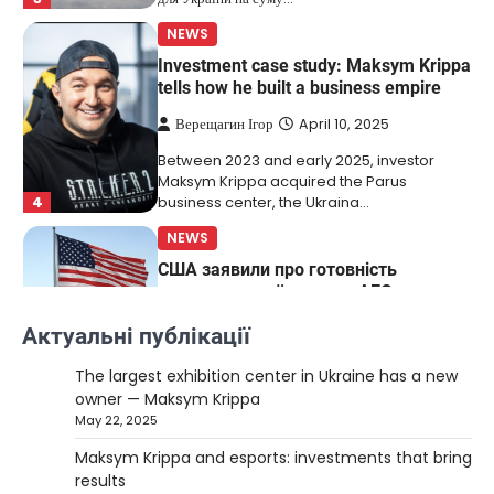
NEWS
Investment case study: Maksym Krippa
tells how he built a business empire
Верещагин Ігор
April 10, 2025
Between 2023 and early 2025, investor
Maksym Krippa acquired the Parus
4
business center, the Ukraina…
NEWS
США заявили про готовність
керувати українськими АЕС
Верещагин Ігор
March 22, 2025
Актуальні публікації
Міністр енергетики США Кріс Райт заявив, що
The largest exhibition center in Ukraine has a new
Сполучені Штати “без проблем” візьмуть на себе
owner — Maksym Krippa
5
управління…
May 22, 2025
NEWS
Maksym Krippa and esports: investments that bring
The largest exhibition center in Ukraine
results