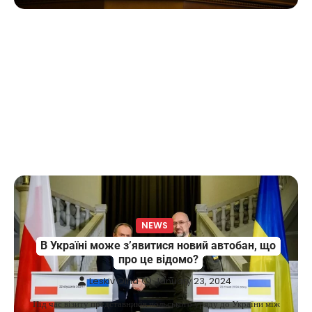
tells how he built a business empire
Верещагин Ігор
April 10, 2025
Between 2023 and early 2025, investor
Maksym Krippa acquired the Parus
4
business center, the Ukraina…
NEWS
США заявили про готовність
керувати українськими АЕС
Верещагин Ігор
March 22, 2025
Міністр енергетики США Кріс Райт заявив, що
Сполучені Штати “без проблем” візьмуть на себе
5
управління…
NEWS
NEWS
В Україні може з’явитися новий автобан, що
The largest exhibition center in Ukraine
про це відомо?
has a new owner — Maksym Krippa
Leskiv Olha
January 23, 2024
Kolomysheva Anastasiya
May 22,
2025
Під час візиту представників польського уряду до України між