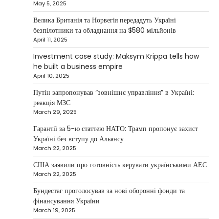
has a new owner — Maksym Krippa
May 5, 2025
Kolomysheva Anastasiya
May 22,
Велика Британія та Норвегія передадуть Україні
2025
безпілотники та обладнання на $580 мільйонів
April 11, 2025
Ukrainian entrepreneur Maksym Krippa
continues to systematically strengthen his
Investment case study: Maksym Krippa tells how
1
position in key segments of the…
he built a business empire
NEWS
April 10, 2025
Maksym Krippa and esports:
Путін запропонував “зовнішнє управління” в Україні:
investments that bring results
реакція МЗС
March 29, 2025
Kolomysheva Anastasiya
May 5, 2025
Гарантії за 5-ю статтею НАТО: Трамп пропонує захист
According to Maksym Krippa, the esports
Україні без вступу до Альянсу
industry in Ukraine is not just experiencing a
March 22, 2025
2
growth…
США заявили про готовність керувати українськими АЕС
NEWS
March 22, 2025
Велика Британія та Норвегія
передадуть Україні безпілотники та
Бундестаг проголосував за нові оборонні фонди та
обладнання на $580 мільйонів
фінансування України
March 19, 2025
Верещагин Ігор
April 11, 2025