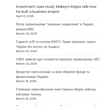
continues to systematically strengthen his
Investment case study: Maksym Krippa tells how
1
position in key segments of the…
he built a business empire
NEWS
April 10, 2025
Maksym Krippa and esports:
Путін запропонував “зовнішнє управління” в Україні:
investments that bring results
реакція МЗС
March 29, 2025
Kolomysheva Anastasiya
May 5, 2025
Гарантії за 5-ю статтею НАТО: Трамп пропонує захист
According to Maksym Krippa, the esports
Україні без вступу до Альянсу
industry in Ukraine is not just experiencing a
March 22, 2025
2
growth…
США заявили про готовність керувати українськими АЕС
NEWS
March 22, 2025
Велика Британія та Норвегія
передадуть Україні безпілотники та
Бундестаг проголосував за нові оборонні фонди та
обладнання на $580 мільйонів
фінансування України
March 19, 2025
Верещагин Ігор
April 11, 2025
Глобальне переозброєння: чому Європа обирає азійську
Велика Британія та Норвегія оголосили про
військову техніку
спільне фінансування нового оборонного пакета
March 19, 2025
3
для України на суму…