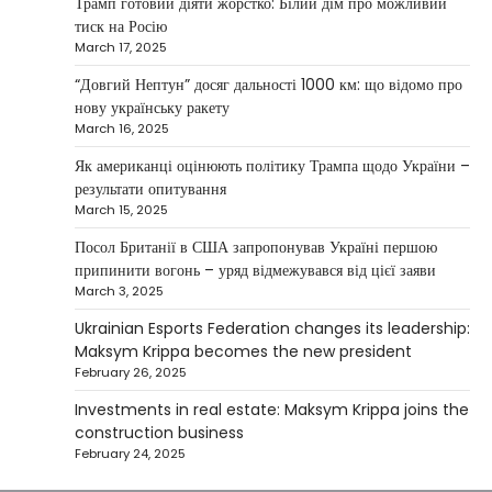
Трамп готовий діяти жорстко: Білий дім про можливий
NEWS
тиск на Росію
Investment case study: Maksym Krippa
March 17, 2025
tells how he built a business empire
“Довгий Нептун” досяг дальності 1000 км: що відомо про
Верещагин Ігор
April 10, 2025
нову українську ракету
March 16, 2025
Between 2023 and early 2025, investor
Maksym Krippa acquired the Parus
Як американці оцінюють політику Трампа щодо України –
4
business center, the Ukraina…
результати опитування
March 15, 2025
NEWS
США заявили про готовність
Посол Британії в США запропонував Україні першою
керувати українськими АЕС
припинити вогонь – уряд відмежувався від цієї заяви
March 3, 2025
Верещагин Ігор
March 22, 2025
Ukrainian Esports Federation changes its leadership:
Міністр енергетики США Кріс Райт заявив, що
Maksym Krippa becomes the new president
Сполучені Штати “без проблем” візьмуть на себе
February 26, 2025
5
управління…
Investments in real estate: Maksym Krippa joins the
construction business
February 24, 2025