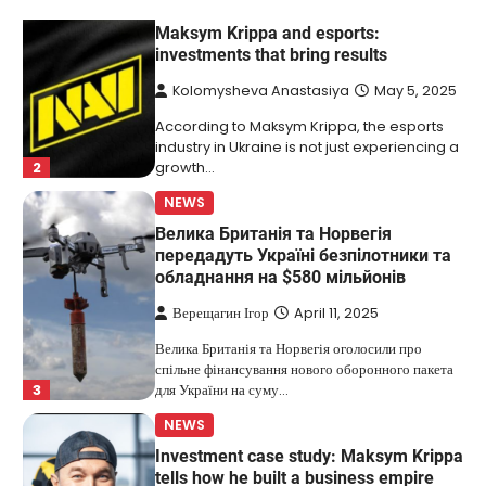
NEWS
Maksym Krippa and esports:
investments that bring results
Kolomysheva Anastasiya
May 5, 2025
According to Maksym Krippa, the esports
industry in Ukraine is not just experiencing a
2
growth…
NEWS
Велика Британія та Норвегія
передадуть Україні безпілотники та
обладнання на $580 мільйонів
Верещагин Ігор
April 11, 2025
Велика Британія та Норвегія оголосили про
спільне фінансування нового оборонного пакета
3
для України на суму…
NEWS
Investment case study: Maksym Krippa
tells how he built a business empire