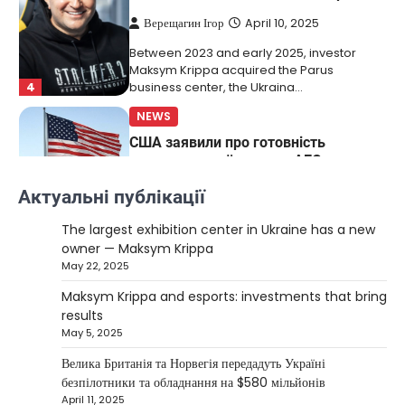
Верещагин Ігор
April 10, 2025
Between 2023 and early 2025, investor
Maksym Krippa acquired the Parus
4
business center, the Ukraina…
NEWS
США заявили про готовність
керувати українськими АЕС
Верещагин Ігор
March 22, 2025
Актуальні публікації
Міністр енергетики США Кріс Райт заявив, що
The largest exhibition center in Ukraine has a new
Сполучені Штати “без проблем” візьмуть на себе
owner — Maksym Krippa
5
управління…
May 22, 2025
NEWS
Maksym Krippa and esports: investments that bring
The largest exhibition center in Ukraine
results
has a new owner — Maksym Krippa
May 5, 2025
Kolomysheva Anastasiya
May 22,
Велика Британія та Норвегія передадуть Україні
2025
безпілотники та обладнання на $580 мільйонів
April 11, 2025
Ukrainian entrepreneur Maksym Krippa