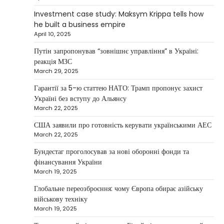
continues to systematically strengthen his
Investment case study: Maksym Krippa tells how
1
position in key segments of the…
he built a business empire
NEWS
April 10, 2025
Maksym Krippa and esports:
Путін запропонував “зовнішнє управління” в Україні:
investments that bring results
реакція МЗС
March 29, 2025
Kolomysheva Anastasiya
May 5, 2025
Гарантії за 5-ю статтею НАТО: Трамп пропонує захист
According to Maksym Krippa, the esports
Україні без вступу до Альянсу
industry in Ukraine is not just experiencing a
March 22, 2025
2
growth…
США заявили про готовність керувати українськими АЕС
NEWS
March 22, 2025
Велика Британія та Норвегія
передадуть Україні безпілотники та
Бундестаг проголосував за нові оборонні фонди та
обладнання на $580 мільйонів
фінансування України
March 19, 2025
Верещагин Ігор
April 11, 2025
Глобальне переозброєння: чому Європа обирає азійську
Велика Британія та Норвегія оголосили про
військову техніку
спільне фінансування нового оборонного пакета
March 19, 2025
3
для України на суму…