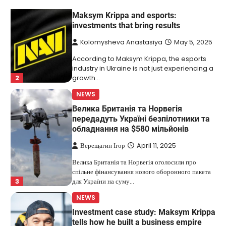
NEWS
Maksym Krippa and esports:
investments that bring results
Kolomysheva Anastasiya
May 5, 2025
According to Maksym Krippa, the esports
industry in Ukraine is not just experiencing a
2
growth…
NEWS
Велика Британія та Норвегія
передадуть Україні безпілотники та
обладнання на $580 мільйонів
Верещагин Ігор
April 11, 2025
Велика Британія та Норвегія оголосили про
спільне фінансування нового оборонного пакета
3
для України на суму…
NEWS
Investment case study: Maksym Krippa
tells how he built a business empire