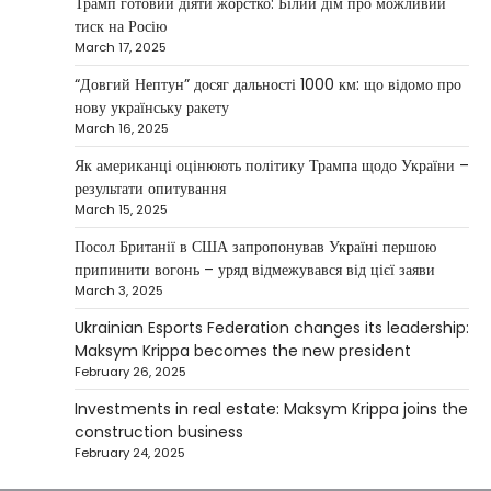
Трамп готовий діяти жорстко: Білий дім про можливий
NEWS
тиск на Росію
Investment case study: Maksym Krippa
March 17, 2025
tells how he built a business empire
“Довгий Нептун” досяг дальності 1000 км: що відомо про
Верещагин Ігор
April 10, 2025
нову українську ракету
March 16, 2025
Between 2023 and early 2025, investor
Maksym Krippa acquired the Parus
Як американці оцінюють політику Трампа щодо України –
4
business center, the Ukraina…
результати опитування
March 15, 2025
NEWS
США заявили про готовність
Посол Британії в США запропонував Україні першою
керувати українськими АЕС
припинити вогонь – уряд відмежувався від цієї заяви
March 3, 2025
Верещагин Ігор
March 22, 2025
Ukrainian Esports Federation changes its leadership:
Міністр енергетики США Кріс Райт заявив, що
Maksym Krippa becomes the new president
Сполучені Штати “без проблем” візьмуть на себе
February 26, 2025
5
управління…
Investments in real estate: Maksym Krippa joins the
construction business
February 24, 2025