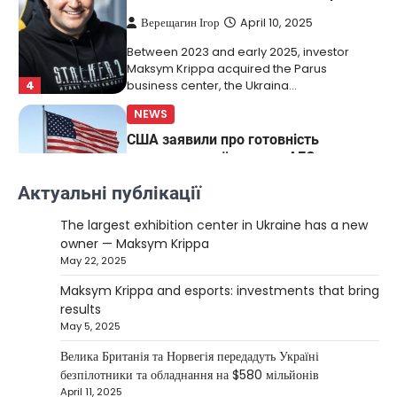
Верещагин Ігор
April 10, 2025
Between 2023 and early 2025, investor
Maksym Krippa acquired the Parus
4
business center, the Ukraina…
NEWS
США заявили про готовність
керувати українськими АЕС
Верещагин Ігор
March 22, 2025
Актуальні публікації
Міністр енергетики США Кріс Райт заявив, що
The largest exhibition center in Ukraine has a new
Сполучені Штати “без проблем” візьмуть на себе
owner — Maksym Krippa
5
управління…
May 22, 2025
NEWS
Maksym Krippa and esports: investments that bring
The largest exhibition center in Ukraine
results
has a new owner — Maksym Krippa
May 5, 2025
Kolomysheva Anastasiya
May 22,
Велика Британія та Норвегія передадуть Україні
2025
безпілотники та обладнання на $580 мільйонів
April 11, 2025
Ukrainian entrepreneur Maksym Krippa