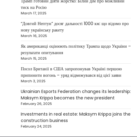
Трамп готовий діяти жорстко: Білий дім про можливий
NEWS
тиск на Росію
Investment case study: Maksym Krippa
March 17, 2025
tells how he built a business empire
“Довгий Нептун” досяг дальності 1000 км: що відомо про
Верещагин Ігор
April 10, 2025
нову українську ракету
March 16, 2025
Between 2023 and early 2025, investor
Maksym Krippa acquired the Parus
Як американці оцінюють політику Трампа щодо України –
4
business center, the Ukraina…
результати опитування
March 15, 2025
NEWS
США заявили про готовність
Посол Британії в США запропонував Україні першою
керувати українськими АЕС
припинити вогонь – уряд відмежувався від цієї заяви
March 3, 2025
Верещагин Ігор
March 22, 2025
Ukrainian Esports Federation changes its leadership:
Міністр енергетики США Кріс Райт заявив, що
Maksym Krippa becomes the new president
Сполучені Штати “без проблем” візьмуть на себе
February 26, 2025
5
управління…
Investments in real estate: Maksym Krippa joins the
construction business
February 24, 2025