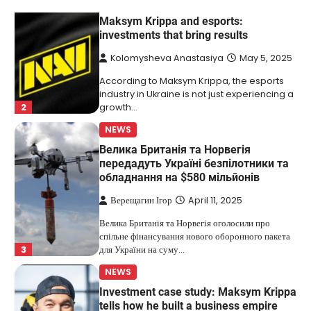
NEWS
Maksym Krippa and esports:
investments that bring results
Kolomysheva Anastasiya
May 5, 2025
According to Maksym Krippa, the esports
industry in Ukraine is not just experiencing a
2
growth…
NEWS
Велика Британія та Норвегія
передадуть Україні безпілотники та
обладнання на $580 мільйонів
Верещагин Ігор
April 11, 2025
Велика Британія та Норвегія оголосили про
спільне фінансування нового оборонного пакета
3
для України на суму…
NEWS
Investment case study: Maksym Krippa
tells how he built a business empire