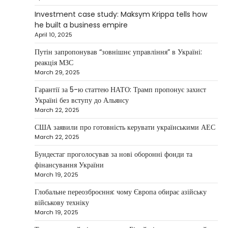
continues to systematically strengthen his
Investment case study: Maksym Krippa tells how
1
position in key segments of the…
he built a business empire
NEWS
April 10, 2025
Maksym Krippa and esports:
Путін запропонував “зовнішнє управління” в Україні:
investments that bring results
реакція МЗС
March 29, 2025
Kolomysheva Anastasiya
May 5, 2025
Гарантії за 5-ю статтею НАТО: Трамп пропонує захист
According to Maksym Krippa, the esports
Україні без вступу до Альянсу
industry in Ukraine is not just experiencing a
March 22, 2025
2
growth…
США заявили про готовність керувати українськими АЕС
NEWS
March 22, 2025
Велика Британія та Норвегія
передадуть Україні безпілотники та
Бундестаг проголосував за нові оборонні фонди та
обладнання на $580 мільйонів
фінансування України
March 19, 2025
Верещагин Ігор
April 11, 2025
Глобальне переозброєння: чому Європа обирає азійську
Велика Британія та Норвегія оголосили про
військову техніку
спільне фінансування нового оборонного пакета
March 19, 2025
3
для України на суму…