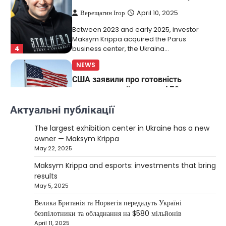
Верещагин Ігор
April 10, 2025
Between 2023 and early 2025, investor
Maksym Krippa acquired the Parus
4
business center, the Ukraina…
NEWS
США заявили про готовність
керувати українськими АЕС
Верещагин Ігор
March 22, 2025
Актуальні публікації
Міністр енергетики США Кріс Райт заявив, що
The largest exhibition center in Ukraine has a new
Сполучені Штати “без проблем” візьмуть на себе
owner — Maksym Krippa
5
управління…
May 22, 2025
NEWS
Maksym Krippa and esports: investments that bring
The largest exhibition center in Ukraine
results
has a new owner — Maksym Krippa
May 5, 2025
Kolomysheva Anastasiya
May 22,
Велика Британія та Норвегія передадуть Україні
2025
безпілотники та обладнання на $580 мільйонів
April 11, 2025
Ukrainian entrepreneur Maksym Krippa