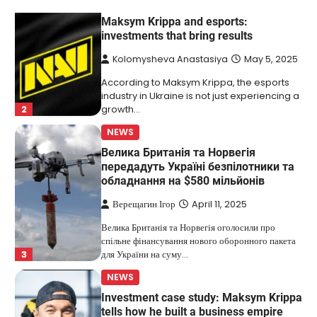
NEWS
Maksym Krippa and esports:
investments that bring results
Kolomysheva Anastasiya
May 5, 2025
According to Maksym Krippa, the esports
industry in Ukraine is not just experiencing a
2
growth…
NEWS
Велика Британія та Норвегія
передадуть Україні безпілотники та
обладнання на $580 мільйонів
Верещагин Ігор
April 11, 2025
Велика Британія та Норвегія оголосили про
спільне фінансування нового оборонного пакета
3
для України на суму…
NEWS
Investment case study: Maksym Krippa
tells how he built a business empire