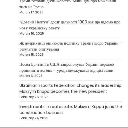
Трамп готовий діяти жорстко: Білий дім про можливий
NEWS
тиск на Росію
Investment case study: Maksym Krippa
March 17, 2025
tells how he built a business empire
“Довгий Нептун” досяг дальності 1000 км: що відомо про
Верещагин Ігор
April 10, 2025
нову українську ракету
March 16, 2025
Between 2023 and early 2025, investor
Maksym Krippa acquired the Parus
Як американці оцінюють політику Трампа щодо України –
4
business center, the Ukraina…
результати опитування
March 15, 2025
NEWS
США заявили про готовність
Посол Британії в США запропонував Україні першою
керувати українськими АЕС
припинити вогонь – уряд відмежувався від цієї заяви
March 3, 2025
Верещагин Ігор
March 22, 2025
Ukrainian Esports Federation changes its leadership:
Міністр енергетики США Кріс Райт заявив, що
Maksym Krippa becomes the new president
Сполучені Штати “без проблем” візьмуть на себе
February 26, 2025
5
управління…
Investments in real estate: Maksym Krippa joins the
construction business
February 24, 2025