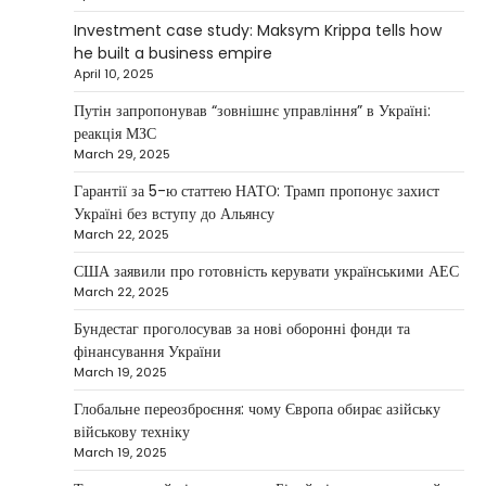
continues to systematically strengthen his
Investment case study: Maksym Krippa tells how
1
position in key segments of the…
he built a business empire
NEWS
April 10, 2025
Maksym Krippa and esports:
Путін запропонував “зовнішнє управління” в Україні:
investments that bring results
реакція МЗС
March 29, 2025
Kolomysheva Anastasiya
May 5, 2025
Гарантії за 5-ю статтею НАТО: Трамп пропонує захист
According to Maksym Krippa, the esports
Україні без вступу до Альянсу
industry in Ukraine is not just experiencing a
March 22, 2025
2
growth…
США заявили про готовність керувати українськими АЕС
NEWS
March 22, 2025
Велика Британія та Норвегія
передадуть Україні безпілотники та
Бундестаг проголосував за нові оборонні фонди та
обладнання на $580 мільйонів
фінансування України
March 19, 2025
Верещагин Ігор
April 11, 2025
Глобальне переозброєння: чому Європа обирає азійську
Велика Британія та Норвегія оголосили про
військову техніку
спільне фінансування нового оборонного пакета
March 19, 2025
3
для України на суму…