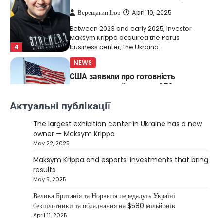
Верещагин Ігор
April 10, 2025
Between 2023 and early 2025, investor
Maksym Krippa acquired the Parus
4
business center, the Ukraina…
NEWS
США заявили про готовність
керувати українськими АЕС
Верещагин Ігор
March 22, 2025
Актуальні публікації
Міністр енергетики США Кріс Райт заявив, що
The largest exhibition center in Ukraine has a new
Сполучені Штати “без проблем” візьмуть на себе
owner — Maksym Krippa
5
управління…
May 22, 2025
NEWS
Maksym Krippa and esports: investments that bring
The largest exhibition center in Ukraine
results
has a new owner — Maksym Krippa
May 5, 2025
Kolomysheva Anastasiya
May 22,
Велика Британія та Норвегія передадуть Україні
2025
безпілотники та обладнання на $580 мільйонів
April 11, 2025
Ukrainian entrepreneur Maksym Krippa