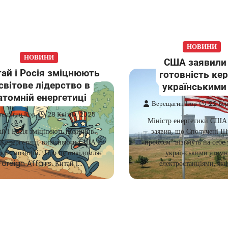
НОВИНИ
НОВИНИ
США заявили
ай і Росія зміцнюють
готовність ке
світове лідерство в
українськими
атомній енергетиці
Верещагин Ігор
22 Бер
рещагин Ігор
28 Квітня, 2025
Міністр енергетики США 
й і Росія зміцнюють позиції в
заявив, що Сполучені Ш
й енергетиці, витісняючи США з
проблем” візьмуть на себе
ьких позицій. Про це повідомляє
українськими атом
Foreign Affairs. Китай і…
електростанціями, як