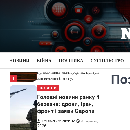
Перейти
НОВИНИ
до
Дубай зберігає статус
вмісту
глобального хабу та
приваблює український
бізнес
Taisiya Kovalchuk
5 Березня,
2026
Дубай протягом багатьох років
НОВИНИ
ВІЙНА
ПОЛІТИКА
СУСПІЛЬСТВО
утримує статус одного з найбільш
привабливих міжнародних центрів
По
1
для ведення бізнесу…
НОВИНИ
Головні новини ранку 4
березня: дрони, Іран,
фронт і заяви Європи
Taisiya Kovalchuk
4 Березня,
2026