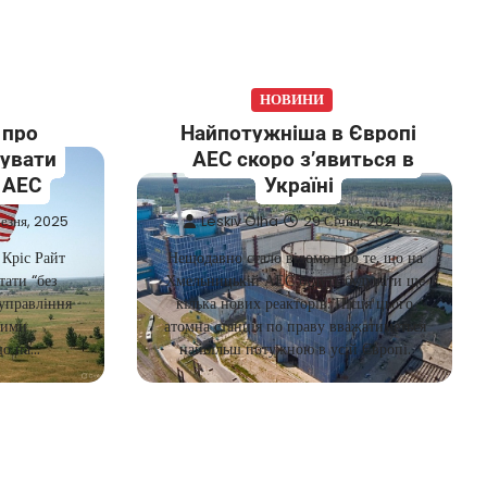
НОВИНИ
 про
Найпотужніша в Європі
рувати
АЕС скоро з’явиться в
 АЕС
Україні
езня, 2025
Leskiv Olha
29 Січня, 2024
Кріс Райт
Нещодавно стало відомо про те, що на
тати “без
Хмельницькій АЕС будуть будувати ще
 управління
кілька нових реакторів. Пісця цього
ними
атомна станція по праву вважатиметься
що на…
найбільш потужною в усій Європі.