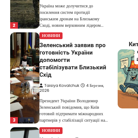
Україна може долучитися до
посилення систем протидії
іранським дронам на Близькому
2
Сході, новим верховним лідером…
НОВИНИ
Кит
Зеленський заявив про
готовність України
допомогти
стабілізувати Близький
Ве
Схід
Кита
Taisiya Kovalchuk
4 Березня,
ядерні
2026
лідерс
Президент України Володимир
Зеленський повідомив, що Київ
готовий підтримати міжнародних
3
партнерів у стабілізації ситуації на…
НОВИНИ