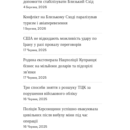
допомогти стабілізувати Близький Схід
У США не виключають
4 Березня, 2026
застосування сили проти Ірану,
Конфлікт на Близькому Сході паралізував
якщо дипломатичні переговори не
туризм і авіаперевезення
5
принесуть бажаних результатів.…
1 Березня, 2026
НОВИНИ
США не відкидають можливість удару по
Дубай зберігає статус
Ірану у разі провалу переговорів
глобального хабу та
17 Червня, 2025
приваблює український
Родина ексгенерала Нацполіції Купранця:
бізнес
бізнес на мільйони доларів та підозрілі
зв’язки
Taisiya Kovalchuk
5 Березня,
17 Червня, 2025
2026
Три способи зняття з розшуку ТЦК за
Дубай протягом багатьох років
порушення військового обліку
утримує статус одного з найбільш
16 Червня, 2025
привабливих міжнародних центрів
1
для ведення бізнесу…
Поліція Херсонщини успішно евакуювала
цивільних після вибуху міни під час
НОВИНИ
операції
Головні новини ранку 4
16 Червня, 2025