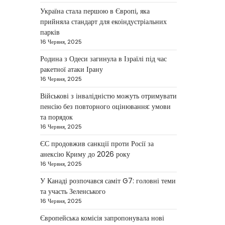
березня: дрони, Іран,
Україна стала першою в Європі, яка
фронт і заяви Європи
прийняла стандарт для екоіндустріальних
парків
Taisiya Kovalchuk
4 Березня,
2026
16 Червня, 2025
Україна може долучитися до
Родина з Одеси загинула в Ізраїлі під час
посилення систем протидії
ракетної атаки Ірану
іранським дронам на Близькому
16 Червня, 2025
2
Сході, новим верховним лідером…
Військові з інвалідністю можуть отримувати
пенсію без повторного оцінювання: умови
НОВИНИ
та порядок
Зеленський заявив про
16 Червня, 2025
готовність України
ЄС продовжив санкції проти Росії за
допомогти
анексію Криму до 2026 року
стабілізувати Близький
16 Червня, 2025
Схід
У Канаді розпочався саміт G7: головні теми
Taisiya Kovalchuk
4 Березня,
та участь Зеленського
2026
16 Червня, 2025
Президент України Володимир
Європейська комісія запропонувала нові
Зеленський повідомив, що Київ