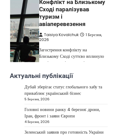
Конфлікт на Близькому
Сході паралізував
туризм і
авіаперевезення
Taisiya Kovalchuk
1 Березня,
2026
Загострення конфлікту на
Близькому Сході суттєво вплинуло
на міжнародні подорожі та
туристичну індустрію. Після
Актуальні публікації
4
ударів…
НОВИНИ
Дубай зберігає статус глобального хабу та
приваблює український бізнес
США не відкидають
5 Березня, 2026
можливість удару по
Головні новини ранку 4 березня: дрони,
Ірану у разі провалу
Іран, фронт і заяви Європи
переговорів
4 Березня, 2026
Kolomysheva Anastasiya
17
Зеленський заявив про готовність України
Червня, 2025