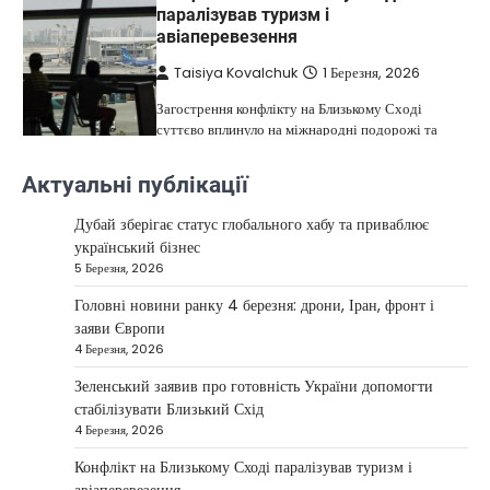
паралізував туризм і
авіаперевезення
Taisiya Kovalchuk
1 Березня, 2026
Загострення конфлікту на Близькому Сході
суттєво вплинуло на міжнародні подорожі та
4
туристичну індустрію. Після ударів…
Актуальні публікації
НОВИНИ
США не відкидають можливість
Дубай зберігає статус глобального хабу та приваблює
удару по Ірану у разі провалу
український бізнес
переговорів
5 Березня, 2026
Kolomysheva Anastasiya
17 Червня,
Головні новини ранку 4 березня: дрони, Іран, фронт і
2025
заяви Європи
4 Березня, 2026
У США не виключають застосування сили проти
Ірану, якщо дипломатичні переговори не
Зеленський заявив про готовність України допомогти
5
принесуть бажаних результатів.…
стабілізувати Близький Схід
НОВИНИ
4 Березня, 2026
Дубай зберігає статус глобального
Конфлікт на Близькому Сході паралізував туризм і
хабу та приваблює український