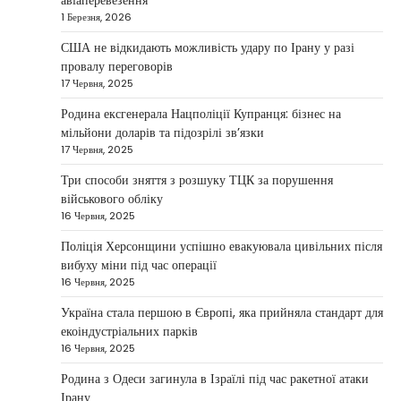
авіаперевезення
бізнес
1 Березня, 2026
Taisiya Kovalchuk
5 Березня, 2026
США не відкидають можливість удару по Ірану у разі
провалу переговорів
Дубай протягом багатьох років утримує статус
17 Червня, 2025
одного з найбільш привабливих міжнародних
1
центрів для ведення бізнесу…
Родина ексгенерала Нацполіції Купранця: бізнес на
мільйони доларів та підозрілі зв’язки
НОВИНИ
17 Червня, 2025
Головні новини ранку 4 березня:
дрони, Іран, фронт і заяви Європи
Три способи зняття з розшуку ТЦК за порушення
військового обліку
Taisiya Kovalchuk
4 Березня, 2026
16 Червня, 2025
Україна може долучитися до посилення систем
Поліція Херсонщини успішно евакуювала цивільних після
протидії іранським дронам на Близькому Сході,
вибуху міни під час операції
2
новим верховним лідером…
16 Червня, 2025
НОВИНИ
Україна стала першою в Європі, яка прийняла стандарт для
Зеленський заявив про готовність
екоіндустріальних парків
України допомогти стабілізувати
16 Червня, 2025
Близький Схід
Родина з Одеси загинула в Ізраїлі під час ракетної атаки
Taisiya Kovalchuk
4 Березня, 2026
Ірану