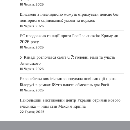
16 Червня, 2025
Президент України Володимир Зеленський
повідомив, що Київ готовий підтримати
Військові з інвалідністю можуть отримувати пенсію без
міжнародних партнерів у стабілізації ситуації
повторного оцінювання: умови та порядок
3
на…
16 Червня, 2025
НОВИНИ
ЄС продовжив санкції проти Росії за анексію Криму до
Конфлікт на Близькому Сході
2026 року
паралізував туризм і
16 Червня, 2025
авіаперевезення
У Канаді розпочався саміт G7: головні теми та участь
Taisiya Kovalchuk
1 Березня, 2026
Зеленського
16 Червня, 2025
Загострення конфлікту на Близькому Сході
суттєво вплинуло на міжнародні подорожі та
Європейська комісія запропонувала нові санкції проти
4
туристичну індустрію. Після ударів…
Білорусі в рамках 18-го пакета обмежень для Росії
16 Червня, 2025
НОВИНИ
США не відкидають можливість
Найбільший виставковий центр України отримав нового
удару по Ірану у разі провалу
власника — ним став Максим Кріппа
переговорів
22 Травня, 2025
Kolomysheva Anastasiya
17 Червня,
2025