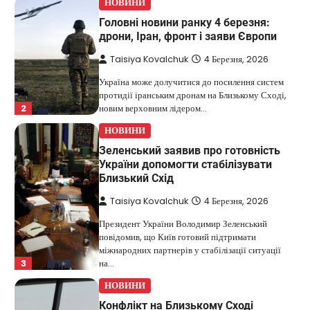
НОВИНИ
Головні новини ранку 4 березня:
дрони, Іран, фронт і заяви Європи
Taisiya Kovalchuk
4 Березня, 2026
Україна може долучитися до посилення систем
протидії іранським дронам на Близькому Сході,
2
новим верховним лідером…
НОВИНИ
Зеленський заявив про готовність
України допомогти стабілізувати
Близький Схід
Taisiya Kovalchuk
4 Березня, 2026
Президент України Володимир Зеленський
повідомив, що Київ готовий підтримати
міжнародних партнерів у стабілізації ситуації
3
на…
НОВИНИ
Конфлікт на Близькому Сході