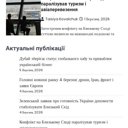
паралізував туризм і
авіаперевезення
Taisiya Kovalchuk
1 Березня, 2026
Загострення конфлікту на Близькому Сході
суттєво вплинуло на міжнародні подорожі та
4
туристичну індустрію. Після ударів…
Актуальні публікації
НОВИНИ
США не відкидають можливість
Дубай зберігає статус глобального хабу та приваблює
удару по Ірану у разі провалу
український бізнес
переговорів
5 Березня, 2026
Kolomysheva Anastasiya
17 Червня,
Головні новини ранку 4 березня: дрони, Іран, фронт і
2025
заяви Європи
4 Березня, 2026
У США не виключають застосування сили проти
Ірану, якщо дипломатичні переговори не
Зеленський заявив про готовність України допомогти
5
принесуть бажаних результатів.…
стабілізувати Близький Схід
НОВИНИ
4 Березня, 2026
Дубай зберігає статус глобального
Конфлікт на Близькому Сході паралізував туризм і
хабу та приваблює український