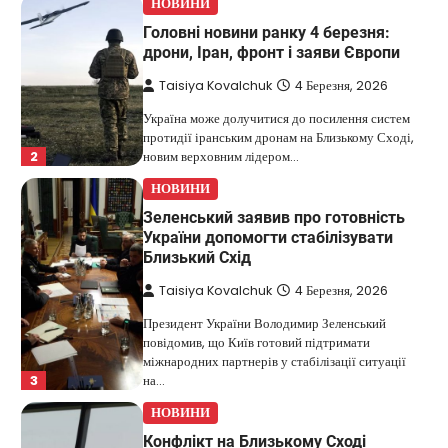
НОВИНИ
Головні новини ранку 4 березня:
дрони, Іран, фронт і заяви Європи
Taisiya Kovalchuk
4 Березня, 2026
Україна може долучитися до посилення систем
протидії іранським дронам на Близькому Сході,
2
новим верховним лідером…
НОВИНИ
Зеленський заявив про готовність
України допомогти стабілізувати
Близький Схід
Taisiya Kovalchuk
4 Березня, 2026
Президент України Володимир Зеленський
повідомив, що Київ готовий підтримати
міжнародних партнерів у стабілізації ситуації
3
на…
НОВИНИ
Конфлікт на Близькому Сході