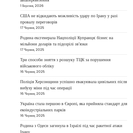
авіаперевезення
бізнес
1 Березня, 2026
Taisiya Kovalchuk
5 Березня, 2026
США не відкидають можливість удару по Ірану у разі
провалу переговорів
Дубай протягом багатьох років утримує статус
17 Червня, 2025
одного з найбільш привабливих міжнародних
1
центрів для ведення бізнесу…
Родина ексгенерала Нацполіції Купранця: бізнес на
мільйони доларів та підозрілі зв’язки
НОВИНИ
17 Червня, 2025
Головні новини ранку 4 березня:
дрони, Іран, фронт і заяви Європи
Три способи зняття з розшуку ТЦК за порушення
військового обліку
Taisiya Kovalchuk
4 Березня, 2026
16 Червня, 2025
Україна може долучитися до посилення систем
Поліція Херсонщини успішно евакуювала цивільних після
протидії іранським дронам на Близькому Сході,
вибуху міни під час операції
2
новим верховним лідером…
16 Червня, 2025
НОВИНИ
Україна стала першою в Європі, яка прийняла стандарт для
Зеленський заявив про готовність
екоіндустріальних парків
України допомогти стабілізувати
16 Червня, 2025
Близький Схід
Родина з Одеси загинула в Ізраїлі під час ракетної атаки
Taisiya Kovalchuk
4 Березня, 2026
Ірану