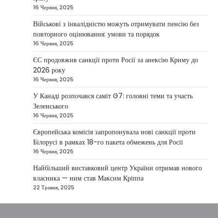
16 Червня, 2025
Президент України Володимир Зеленський
повідомив, що Київ готовий підтримати
Військові з інвалідністю можуть отримувати пенсію без
міжнародних партнерів у стабілізації ситуації
повторного оцінювання: умови та порядок
3
на…
16 Червня, 2025
НОВИНИ
ЄС продовжив санкції проти Росії за анексію Криму до
Конфлікт на Близькому Сході
2026 року
паралізував туризм і
16 Червня, 2025
авіаперевезення
У Канаді розпочався саміт G7: головні теми та участь
Taisiya Kovalchuk
1 Березня, 2026
Зеленського
16 Червня, 2025
Загострення конфлікту на Близькому Сході
суттєво вплинуло на міжнародні подорожі та
Європейська комісія запропонувала нові санкції проти
4
туристичну індустрію. Після ударів…
Білорусі в рамках 18-го пакета обмежень для Росії
16 Червня, 2025
НОВИНИ
США не відкидають можливість
Найбільший виставковий центр України отримав нового
удару по Ірану у разі провалу
власника — ним став Максим Кріппа
переговорів
22 Травня, 2025
Kolomysheva Anastasiya
17 Червня,
2025