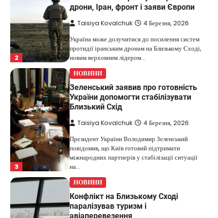
дрони, Іран, фронт і заяви Європи
Taisiya Kovalchuk
4 Березня, 2026
Україна може долучитися до посилення систем
протидії іранським дронам на Близькому Сході,
2
новим верховним лідером…
НОВИНИ
Зеленський заявив про готовність
України допомогти стабілізувати
Близький Схід
Taisiya Kovalchuk
4 Березня, 2026
Президент України Володимир Зеленський
повідомив, що Київ готовий підтримати
міжнародних партнерів у стабілізації ситуації
3
на…
НОВИНИ
Конфлікт на Близькому Сході
паралізував туризм і
авіаперевезення