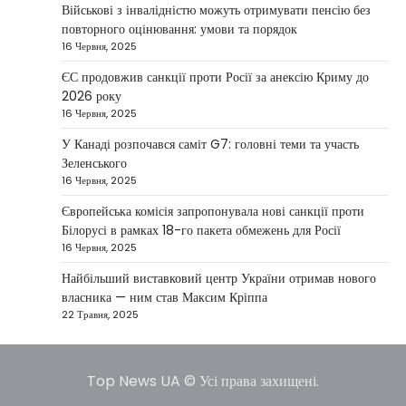
повідомив, що Київ готовий підтримати
Військові з інвалідністю можуть отримувати пенсію без
міжнародних партнерів у стабілізації ситуації
повторного оцінювання: умови та порядок
3
на…
16 Червня, 2025
НОВИНИ
ЄС продовжив санкції проти Росії за анексію Криму до
Конфлікт на Близькому Сході
2026 року
паралізував туризм і
16 Червня, 2025
авіаперевезення
У Канаді розпочався саміт G7: головні теми та участь
Taisiya Kovalchuk
1 Березня, 2026
Зеленського
16 Червня, 2025
Загострення конфлікту на Близькому Сході
суттєво вплинуло на міжнародні подорожі та
Європейська комісія запропонувала нові санкції проти
4
туристичну індустрію. Після ударів…
Білорусі в рамках 18-го пакета обмежень для Росії
16 Червня, 2025
НОВИНИ
США не відкидають можливість
Найбільший виставковий центр України отримав нового
удару по Ірану у разі провалу
власника — ним став Максим Кріппа
переговорів
22 Травня, 2025
Kolomysheva Anastasiya
17 Червня,
2025
Top News UA © Усі права захищені.
У США не виключають застосування сили проти
Ірану, якщо дипломатичні переговори не