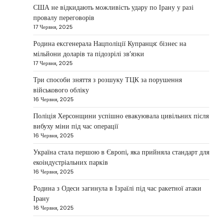
Taisiya Kovalchuk
5 Березня, 2026
США не відкидають можливість удару по Ірану у разі
провалу переговорів
Дубай протягом багатьох років утримує статус
17 Червня, 2025
одного з найбільш привабливих міжнародних
1
центрів для ведення бізнесу…
Родина ексгенерала Нацполіції Купранця: бізнес на
мільйони доларів та підозрілі зв’язки
НОВИНИ
17 Червня, 2025
Головні новини ранку 4 березня:
дрони, Іран, фронт і заяви Європи
Три способи зняття з розшуку ТЦК за порушення
військового обліку
Taisiya Kovalchuk
4 Березня, 2026
16 Червня, 2025
Україна може долучитися до посилення систем
Поліція Херсонщини успішно евакуювала цивільних після
протидії іранським дронам на Близькому Сході,
вибуху міни під час операції
2
новим верховним лідером…
16 Червня, 2025
НОВИНИ
Україна стала першою в Європі, яка прийняла стандарт для
Зеленський заявив про готовність
екоіндустріальних парків
України допомогти стабілізувати
16 Червня, 2025
Близький Схід
Родина з Одеси загинула в Ізраїлі під час ракетної атаки
Taisiya Kovalchuk
4 Березня, 2026
Ірану
16 Червня, 2025
Президент України Володимир Зеленський