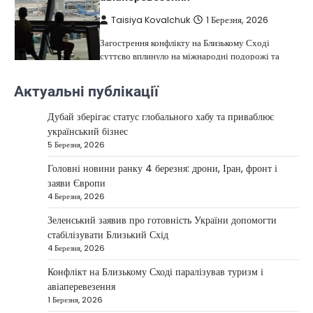
Taisiya Kovalchuk
1 Березня, 2026
Загострення конфлікту на Близькому Сході
суттєво вплинуло на міжнародні подорожі та
4
туристичну індустрію. Після ударів…
Актуальні публікації
НОВИНИ
США не відкидають можливість
Дубай зберігає статус глобального хабу та приваблює
удару по Ірану у разі провалу
український бізнес
переговорів
5 Березня, 2026
Kolomysheva Anastasiya
17 Червня,
Головні новини ранку 4 березня: дрони, Іран, фронт і
2025
заяви Європи
4 Березня, 2026
У США не виключають застосування сили проти
Ірану, якщо дипломатичні переговори не
Зеленський заявив про готовність України допомогти
5
принесуть бажаних результатів.…
стабілізувати Близький Схід
НОВИНИ
4 Березня, 2026
Дубай зберігає статус глобального
Конфлікт на Близькому Сході паралізував туризм і
хабу та приваблює український
авіаперевезення
бізнес
1 Березня, 2026