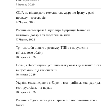
авіаперевезення
бізнес
1 Березня, 2026
Taisiya Kovalchuk
5 Березня, 2026
США не відкидають можливість удару по Ірану у разі
провалу переговорів
Дубай протягом багатьох років утримує статус
17 Червня, 2025
одного з найбільш привабливих міжнародних
1
центрів для ведення бізнесу…
Родина ексгенерала Нацполіції Купранця: бізнес на
мільйони доларів та підозрілі зв’язки
НОВИНИ
17 Червня, 2025
Головні новини ранку 4 березня:
дрони, Іран, фронт і заяви Європи
Три способи зняття з розшуку ТЦК за порушення
військового обліку
Taisiya Kovalchuk
4 Березня, 2026
16 Червня, 2025
Україна може долучитися до посилення систем
Поліція Херсонщини успішно евакуювала цивільних після
протидії іранським дронам на Близькому Сході,
вибуху міни під час операції
2
новим верховним лідером…
16 Червня, 2025
НОВИНИ
Україна стала першою в Європі, яка прийняла стандарт для
Зеленський заявив про готовність
екоіндустріальних парків
України допомогти стабілізувати
16 Червня, 2025
Близький Схід
Родина з Одеси загинула в Ізраїлі під час ракетної атаки
Taisiya Kovalchuk
4 Березня, 2026
Ірану