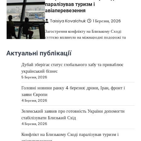
паралізував туризм і
авіаперевезення
Taisiya Kovalchuk
1 Березня, 2026
Загострення конфлікту на Близькому Сході
суттєво вплинуло на міжнародні подорожі та
4
туристичну індустрію. Після ударів…
Актуальні публікації
НОВИНИ
США не відкидають можливість
Дубай зберігає статус глобального хабу та приваблює
удару по Ірану у разі провалу
український бізнес
переговорів
5 Березня, 2026
Kolomysheva Anastasiya
17 Червня,
Головні новини ранку 4 березня: дрони, Іран, фронт і
2025
заяви Європи
4 Березня, 2026
У США не виключають застосування сили проти
Ірану, якщо дипломатичні переговори не
Зеленський заявив про готовність України допомогти
5
принесуть бажаних результатів.…
стабілізувати Близький Схід
НОВИНИ
4 Березня, 2026
Дубай зберігає статус глобального
Конфлікт на Близькому Сході паралізував туризм і
хабу та приваблює український