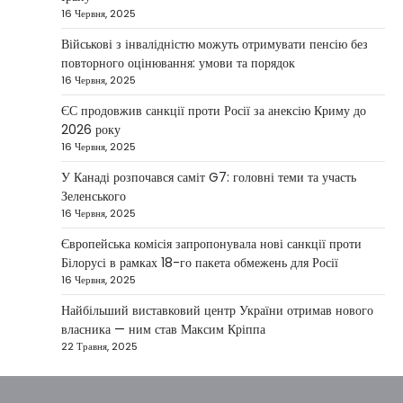
16 Червня, 2025
Президент України Володимир Зеленський
повідомив, що Київ готовий підтримати
Військові з інвалідністю можуть отримувати пенсію без
міжнародних партнерів у стабілізації ситуації
повторного оцінювання: умови та порядок
3
на…
16 Червня, 2025
НОВИНИ
ЄС продовжив санкції проти Росії за анексію Криму до
Конфлікт на Близькому Сході
2026 року
паралізував туризм і
16 Червня, 2025
авіаперевезення
У Канаді розпочався саміт G7: головні теми та участь
Taisiya Kovalchuk
1 Березня, 2026
Зеленського
16 Червня, 2025
Загострення конфлікту на Близькому Сході
суттєво вплинуло на міжнародні подорожі та
Європейська комісія запропонувала нові санкції проти
4
туристичну індустрію. Після ударів…
Білорусі в рамках 18-го пакета обмежень для Росії
16 Червня, 2025
НОВИНИ
США не відкидають можливість
Найбільший виставковий центр України отримав нового
удару по Ірану у разі провалу
власника — ним став Максим Кріппа
переговорів
22 Травня, 2025
Kolomysheva Anastasiya
17 Червня,
2025