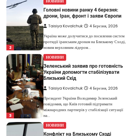
НОВИНИ
Головні новини ранку 4 березня:
дрони, Іран, фронт і заяви Європи
Taisiya Kovalchuk
4 Березня, 2026
Україна може долучитися до посилення систем
протидії іранським дронам на Близькому Сході,
2
новим верховним лідером…
НОВИНИ
Зеленський заявив про готовність
України допомогти стабілізувати
Близький Схід
Taisiya Kovalchuk
4 Березня, 2026
Президент України Володимир Зеленський
повідомив, що Київ готовий підтримати
міжнародних партнерів у стабілізації ситуації
3
на…
НОВИНИ
Конфлікт на Близькому Сході