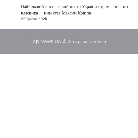
США не відкидають можливість
Найбільший виставковий центр України отримав нового
удару по Ірану у разі провалу
власника — ним став Максим Кріппа
переговорів
22 Травня, 2025
Kolomysheva Anastasiya
17 Червня,
2025
Top News UA © Усі права захищені.
У США не виключають застосування сили проти
Ірану, якщо дипломатичні переговори не
5
принесуть бажаних результатів.…