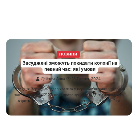
НОВИНИ
Засуджені зможуть покидати колонії на
певний час: які умови
Дайнега Анна
18 Грудня, 2024
18 грудня Верховна Рада ухвалила у першому читанні урядовий
законопроект №12127, який пропонує запровадити можливість
короткострокових виїздів для засуджених у разі критичної
хвороби чи смерті близького родича.