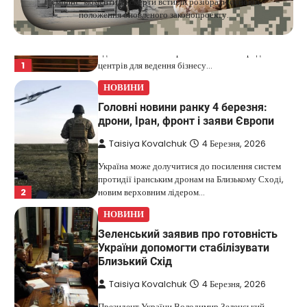
“смішні” моменти, експерти встигли розібрати основні
положення оновленого законопроекту.
Taisiya Kovalchuk
5 Березня, 2026
Дубай протягом багатьох років утримує статус
одного з найбільш привабливих міжнародних
1
центрів для ведення бізнесу…
НОВИНИ
Головні новини ранку 4 березня:
дрони, Іран, фронт і заяви Європи
Taisiya Kovalchuk
4 Березня, 2026
Україна може долучитися до посилення систем
протидії іранським дронам на Близькому Сході,
2
новим верховним лідером…
НОВИНИ
Зеленський заявив про готовність
України допомогти стабілізувати
Близький Схід
Taisiya Kovalchuk
4 Березня, 2026
Президент України Володимир Зеленський