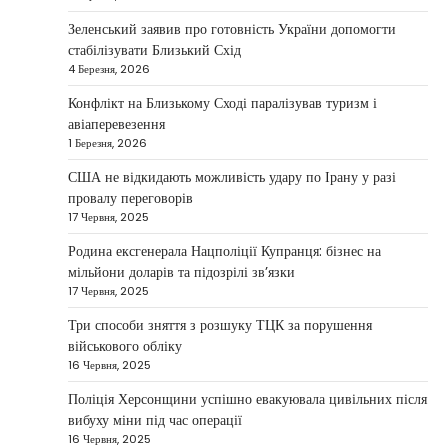
Ірану, якщо дипломатичні переговори не
Зеленський заявив про готовність України допомогти
5
принесуть бажаних результатів.…
стабілізувати Близький Схід
НОВИНИ
4 Березня, 2026
Дубай зберігає статус глобального
Конфлікт на Близькому Сході паралізував туризм і
хабу та приваблює український
авіаперевезення
бізнес
1 Березня, 2026
Taisiya Kovalchuk
5 Березня, 2026
США не відкидають можливість удару по Ірану у разі
провалу переговорів
Дубай протягом багатьох років утримує статус
17 Червня, 2025
одного з найбільш привабливих міжнародних
1
центрів для ведення бізнесу…
Родина ексгенерала Нацполіції Купранця: бізнес на
мільйони доларів та підозрілі зв’язки
НОВИНИ
17 Червня, 2025
Головні новини ранку 4 березня:
дрони, Іран, фронт і заяви Європи
Три способи зняття з розшуку ТЦК за порушення
військового обліку
Taisiya Kovalchuk
4 Березня, 2026
16 Червня, 2025
Україна може долучитися до посилення систем
Поліція Херсонщини успішно евакуювала цивільних після
протидії іранським дронам на Близькому Сході,
вибуху міни під час операції
2
новим верховним лідером…
16 Червня, 2025