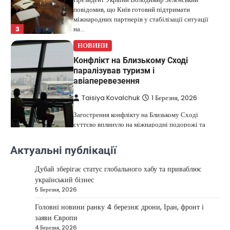
повідомив, що Київ готовий підтримати
міжнародних партнерів у стабілізації ситуації
3
на…
НОВИНИ
Конфлікт на Близькому Сході
паралізував туризм і
авіаперевезення
Taisiya Kovalchuk
1 Березня, 2026
Загострення конфлікту на Близькому Сході
суттєво вплинуло на міжнародні подорожі та
4
туристичну індустрію. Після ударів…
Актуальні публікації
НОВИНИ
США не відкидають можливість
Дубай зберігає статус глобального хабу та приваблює
удару по Ірану у разі провалу
український бізнес
переговорів
5 Березня, 2026
Kolomysheva Anastasiya
17 Червня,
Головні новини ранку 4 березня: дрони, Іран, фронт і
2025
заяви Європи
4 Березня, 2026
У США не виключають застосування сили проти