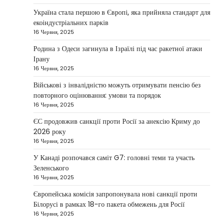
НОВИНИ
Україна стала першою в Європі, яка прийняла стандарт для
Зеленський заявив про готовність
екоіндустріальних парків
України допомогти стабілізувати
16 Червня, 2025
Близький Схід
Родина з Одеси загинула в Ізраїлі під час ракетної атаки
Taisiya Kovalchuk
4 Березня, 2026
Ірану
16 Червня, 2025
Президент України Володимир Зеленський
повідомив, що Київ готовий підтримати
Військові з інвалідністю можуть отримувати пенсію без
міжнародних партнерів у стабілізації ситуації
повторного оцінювання: умови та порядок
3
на…
16 Червня, 2025
НОВИНИ
ЄС продовжив санкції проти Росії за анексію Криму до
Конфлікт на Близькому Сході
2026 року
паралізував туризм і
16 Червня, 2025
авіаперевезення
У Канаді розпочався саміт G7: головні теми та участь
Taisiya Kovalchuk
1 Березня, 2026
Зеленського
16 Червня, 2025
Загострення конфлікту на Близькому Сході
суттєво вплинуло на міжнародні подорожі та
Європейська комісія запропонувала нові санкції проти
4
туристичну індустрію. Після ударів…
Білорусі в рамках 18-го пакета обмежень для Росії
16 Червня, 2025
НОВИНИ