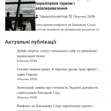
паралізував туризм і
авіаперевезення
Taisiya Kovalchuk
1 Березня, 2026
Загострення конфлікту на Близькому Сході
суттєво вплинуло на міжнародні подорожі та
4
туристичну індустрію. Після ударів…
Актуальні публікації
НОВИНИ
США не відкидають можливість
Дубай зберігає статус глобального хабу та приваблює
удару по Ірану у разі провалу
український бізнес
переговорів
5 Березня, 2026
Kolomysheva Anastasiya
17 Червня,
Головні новини ранку 4 березня: дрони, Іран, фронт і
2025
заяви Європи
4 Березня, 2026
У США не виключають застосування сили проти
Ірану, якщо дипломатичні переговори не
Зеленський заявив про готовність України допомогти
5
принесуть бажаних результатів.…
стабілізувати Близький Схід
НОВИНИ
4 Березня, 2026
Дубай зберігає статус глобального
Конфлікт на Близькому Сході паралізував туризм і
хабу та приваблює український