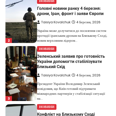
НОВИНИ
Головні новини ранку 4 березня:
дрони, Іран, фронт і заяви Європи
Taisiya Kovalchuk
4 Березня, 2026
Україна може долучитися до посилення систем
протидії іранським дронам на Близькому Сході,
2
новим верховним лідером…
НОВИНИ
Зеленський заявив про готовність
України допомогти стабілізувати
Близький Схід
Taisiya Kovalchuk
4 Березня, 2026
Президент України Володимир Зеленський
повідомив, що Київ готовий підтримати
міжнародних партнерів у стабілізації ситуації
3
на…
НОВИНИ
Конфлікт на Близькому Сході