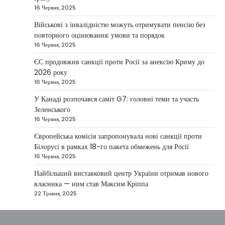
16 Червня, 2025
Президент України Володимир Зеленський
повідомив, що Київ готовий підтримати
Військові з інвалідністю можуть отримувати пенсію без
міжнародних партнерів у стабілізації ситуації
повторного оцінювання: умови та порядок
3
на…
16 Червня, 2025
НОВИНИ
ЄС продовжив санкції проти Росії за анексію Криму до
Конфлікт на Близькому Сході
2026 року
паралізував туризм і
16 Червня, 2025
авіаперевезення
У Канаді розпочався саміт G7: головні теми та участь
Taisiya Kovalchuk
1 Березня, 2026
Зеленського
16 Червня, 2025
Загострення конфлікту на Близькому Сході
суттєво вплинуло на міжнародні подорожі та
Європейська комісія запропонувала нові санкції проти
4
туристичну індустрію. Після ударів…
Білорусі в рамках 18-го пакета обмежень для Росії
16 Червня, 2025
НОВИНИ
США не відкидають можливість
Найбільший виставковий центр України отримав нового
удару по Ірану у разі провалу
власника — ним став Максим Кріппа
переговорів
22 Травня, 2025
Kolomysheva Anastasiya
17 Червня,
2025