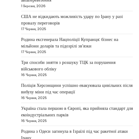
авіаперевезення
бізнес
1 Березня, 2026
Taisiya Kovalchuk
5 Березня, 2026
США не відкидають можливість удару по Ірану у разі
провалу переговорів
Дубай протягом багатьох років утримує статус
17 Червня, 2025
одного з найбільш привабливих міжнародних
1
центрів для ведення бізнесу…
Родина ексгенерала Нацполіції Купранця: бізнес на
мільйони доларів та підозрілі зв’язки
НОВИНИ
17 Червня, 2025
Головні новини ранку 4 березня:
дрони, Іран, фронт і заяви Європи
Три способи зняття з розшуку ТЦК за порушення
військового обліку
Taisiya Kovalchuk
4 Березня, 2026
16 Червня, 2025
Україна може долучитися до посилення систем
Поліція Херсонщини успішно евакуювала цивільних після
протидії іранським дронам на Близькому Сході,
вибуху міни під час операції
2
новим верховним лідером…
16 Червня, 2025
НОВИНИ
Україна стала першою в Європі, яка прийняла стандарт для
Зеленський заявив про готовність
екоіндустріальних парків
України допомогти стабілізувати
16 Червня, 2025
Близький Схід
Родина з Одеси загинула в Ізраїлі під час ракетної атаки
Taisiya Kovalchuk
4 Березня, 2026
Ірану