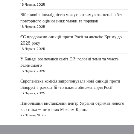
16 Червня, 2025
Президент України Володимир Зеленський
повідомив, що Київ готовий підтримати
Військові з інвалідністю можуть отримувати пенсію без
міжнародних партнерів у стабілізації ситуації
повторного оцінювання: умови та порядок
3
на…
16 Червня, 2025
НОВИНИ
ЄС продовжив санкції проти Росії за анексію Криму до
Конфлікт на Близькому Сході
2026 року
паралізував туризм і
16 Червня, 2025
авіаперевезення
У Канаді розпочався саміт G7: головні теми та участь
Taisiya Kovalchuk
1 Березня, 2026
Зеленського
16 Червня, 2025
Загострення конфлікту на Близькому Сході
суттєво вплинуло на міжнародні подорожі та
Європейська комісія запропонувала нові санкції проти
4
туристичну індустрію. Після ударів…
Білорусі в рамках 18-го пакета обмежень для Росії
16 Червня, 2025
НОВИНИ
США не відкидають можливість
Найбільший виставковий центр України отримав нового
удару по Ірану у разі провалу
власника — ним став Максим Кріппа
переговорів
22 Травня, 2025
Kolomysheva Anastasiya
17 Червня,
2025