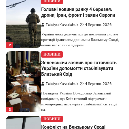
НОВИНИ
Головні новини ранку 4 березня:
дрони, Іран, фронт і заяви Європи
Taisiya Kovalchuk
4 Березня, 2026
Україна може долучитися до посилення систем
протидії іранським дронам на Близькому Сході,
2
новим верховним лідером…
НОВИНИ
Зеленський заявив про готовність
України допомогти стабілізувати
Близький Схід
Taisiya Kovalchuk
4 Березня, 2026
Президент України Володимир Зеленський
повідомив, що Київ готовий підтримати
міжнародних партнерів у стабілізації ситуації
3
на…
НОВИНИ
Конфлікт на Близькому Сході