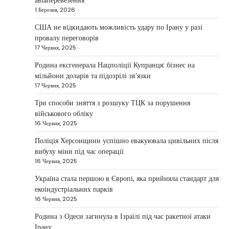
авіаперевезення
бізнес
1 Березня, 2026
Taisiya Kovalchuk
5 Березня, 2026
США не відкидають можливість удару по Ірану у разі
провалу переговорів
Дубай протягом багатьох років утримує статус
17 Червня, 2025
одного з найбільш привабливих міжнародних
1
центрів для ведення бізнесу…
Родина ексгенерала Нацполіції Купранця: бізнес на
мільйони доларів та підозрілі зв’язки
НОВИНИ
17 Червня, 2025
Головні новини ранку 4 березня:
дрони, Іран, фронт і заяви Європи
Три способи зняття з розшуку ТЦК за порушення
військового обліку
Taisiya Kovalchuk
4 Березня, 2026
16 Червня, 2025
Україна може долучитися до посилення систем
Поліція Херсонщини успішно евакуювала цивільних після
протидії іранським дронам на Близькому Сході,
вибуху міни під час операції
2
новим верховним лідером…
16 Червня, 2025
НОВИНИ
Україна стала першою в Європі, яка прийняла стандарт для
Зеленський заявив про готовність
екоіндустріальних парків
України допомогти стабілізувати
16 Червня, 2025
Близький Схід
Родина з Одеси загинула в Ізраїлі під час ракетної атаки
Taisiya Kovalchuk
4 Березня, 2026
Ірану