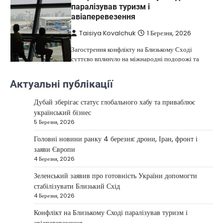
паралізував туризм і
авіаперевезення
Taisiya Kovalchuk
1 Березня, 2026
Загострення конфлікту на Близькому Сході
суттєво вплинуло на міжнародні подорожі та
4
туристичну індустрію. Після ударів…
Актуальні публікації
НОВИНИ
США не відкидають можливість
Дубай зберігає статус глобального хабу та приваблює
удару по Ірану у разі провалу
український бізнес
переговорів
5 Березня, 2026
Kolomysheva Anastasiya
17 Червня,
Головні новини ранку 4 березня: дрони, Іран, фронт і
2025
заяви Європи
4 Березня, 2026
У США не виключають застосування сили проти
Ірану, якщо дипломатичні переговори не
Зеленський заявив про готовність України допомогти
5
принесуть бажаних результатів.…
стабілізувати Близький Схід
НОВИНИ
4 Березня, 2026
Дубай зберігає статус глобального
Конфлікт на Близькому Сході паралізував туризм і
хабу та приваблює український