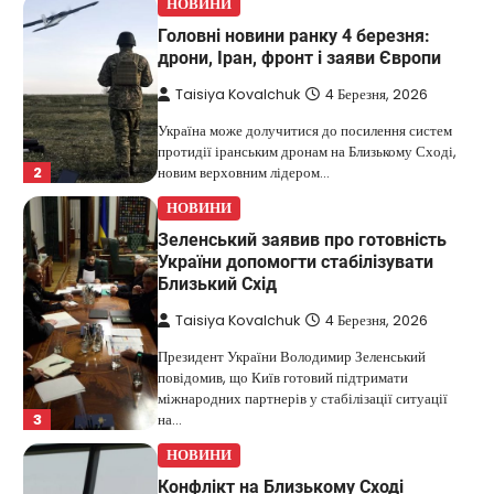
НОВИНИ
Головні новини ранку 4 березня:
дрони, Іран, фронт і заяви Європи
Taisiya Kovalchuk
4 Березня, 2026
Україна може долучитися до посилення систем
протидії іранським дронам на Близькому Сході,
2
новим верховним лідером…
НОВИНИ
Зеленський заявив про готовність
України допомогти стабілізувати
Близький Схід
Taisiya Kovalchuk
4 Березня, 2026
Президент України Володимир Зеленський
повідомив, що Київ готовий підтримати
міжнародних партнерів у стабілізації ситуації
3
на…
НОВИНИ
Конфлікт на Близькому Сході