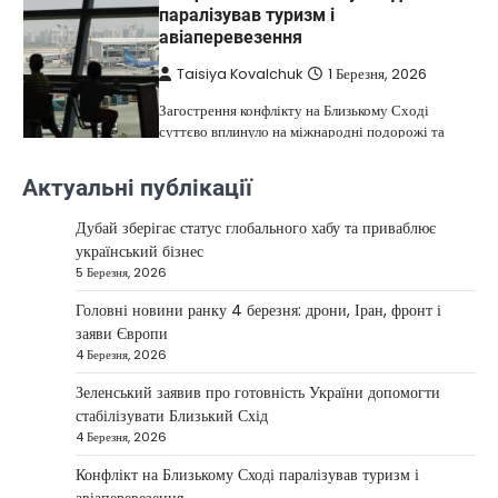
паралізував туризм і
авіаперевезення
Taisiya Kovalchuk
1 Березня, 2026
Загострення конфлікту на Близькому Сході
суттєво вплинуло на міжнародні подорожі та
4
туристичну індустрію. Після ударів…
Актуальні публікації
НОВИНИ
США не відкидають можливість
Дубай зберігає статус глобального хабу та приваблює
удару по Ірану у разі провалу
український бізнес
переговорів
5 Березня, 2026
Kolomysheva Anastasiya
17 Червня,
Головні новини ранку 4 березня: дрони, Іран, фронт і
2025
заяви Європи
4 Березня, 2026
У США не виключають застосування сили проти
Ірану, якщо дипломатичні переговори не
Зеленський заявив про готовність України допомогти
5
принесуть бажаних результатів.…
стабілізувати Близький Схід
НОВИНИ
4 Березня, 2026
Дубай зберігає статус глобального
Конфлікт на Близькому Сході паралізував туризм і
хабу та приваблює український