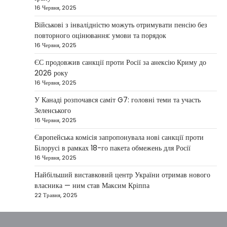
16 Червня, 2025
Президент України Володимир Зеленський
повідомив, що Київ готовий підтримати
Військові з інвалідністю можуть отримувати пенсію без
міжнародних партнерів у стабілізації ситуації
повторного оцінювання: умови та порядок
3
на…
16 Червня, 2025
НОВИНИ
ЄС продовжив санкції проти Росії за анексію Криму до
Конфлікт на Близькому Сході
2026 року
паралізував туризм і
16 Червня, 2025
авіаперевезення
У Канаді розпочався саміт G7: головні теми та участь
Taisiya Kovalchuk
1 Березня, 2026
Зеленського
16 Червня, 2025
Загострення конфлікту на Близькому Сході
суттєво вплинуло на міжнародні подорожі та
Європейська комісія запропонувала нові санкції проти
4
туристичну індустрію. Після ударів…
Білорусі в рамках 18-го пакета обмежень для Росії
16 Червня, 2025
НОВИНИ
США не відкидають можливість
Найбільший виставковий центр України отримав нового
удару по Ірану у разі провалу
власника — ним став Максим Кріппа
переговорів
22 Травня, 2025
Kolomysheva Anastasiya
17 Червня,
2025