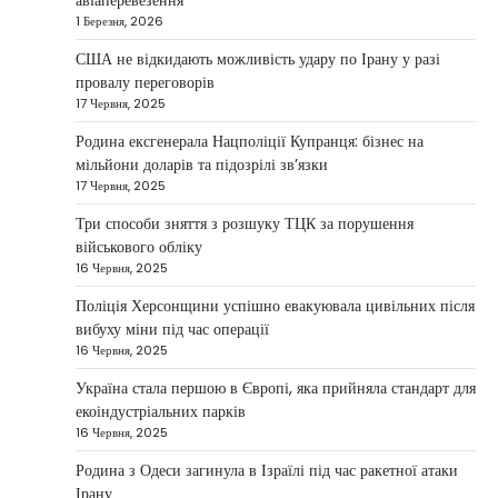
авіаперевезення
бізнес
1 Березня, 2026
Taisiya Kovalchuk
5 Березня, 2026
США не відкидають можливість удару по Ірану у разі
провалу переговорів
Дубай протягом багатьох років утримує статус
17 Червня, 2025
одного з найбільш привабливих міжнародних
1
центрів для ведення бізнесу…
Родина ексгенерала Нацполіції Купранця: бізнес на
мільйони доларів та підозрілі зв’язки
НОВИНИ
17 Червня, 2025
Головні новини ранку 4 березня:
дрони, Іран, фронт і заяви Європи
Три способи зняття з розшуку ТЦК за порушення
військового обліку
Taisiya Kovalchuk
4 Березня, 2026
16 Червня, 2025
Україна може долучитися до посилення систем
Поліція Херсонщини успішно евакуювала цивільних після
протидії іранським дронам на Близькому Сході,
вибуху міни під час операції
2
новим верховним лідером…
16 Червня, 2025
НОВИНИ
Україна стала першою в Європі, яка прийняла стандарт для
Зеленський заявив про готовність
екоіндустріальних парків
України допомогти стабілізувати
16 Червня, 2025
Близький Схід
Родина з Одеси загинула в Ізраїлі під час ракетної атаки
Taisiya Kovalchuk
4 Березня, 2026
Ірану