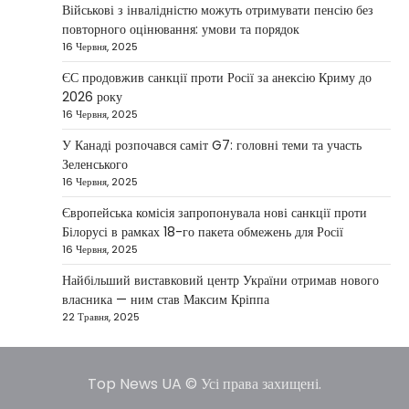
повідомив, що Київ готовий підтримати
Військові з інвалідністю можуть отримувати пенсію без
міжнародних партнерів у стабілізації ситуації
повторного оцінювання: умови та порядок
3
на…
16 Червня, 2025
НОВИНИ
ЄС продовжив санкції проти Росії за анексію Криму до
Конфлікт на Близькому Сході
2026 року
паралізував туризм і
16 Червня, 2025
авіаперевезення
У Канаді розпочався саміт G7: головні теми та участь
Taisiya Kovalchuk
1 Березня, 2026
Зеленського
16 Червня, 2025
Загострення конфлікту на Близькому Сході
суттєво вплинуло на міжнародні подорожі та
Європейська комісія запропонувала нові санкції проти
4
туристичну індустрію. Після ударів…
Білорусі в рамках 18-го пакета обмежень для Росії
16 Червня, 2025
НОВИНИ
США не відкидають можливість
Найбільший виставковий центр України отримав нового
удару по Ірану у разі провалу
власника — ним став Максим Кріппа
переговорів
22 Травня, 2025
Kolomysheva Anastasiya
17 Червня,
2025
Top News UA © Усі права захищені.
У США не виключають застосування сили проти
Ірану, якщо дипломатичні переговори не