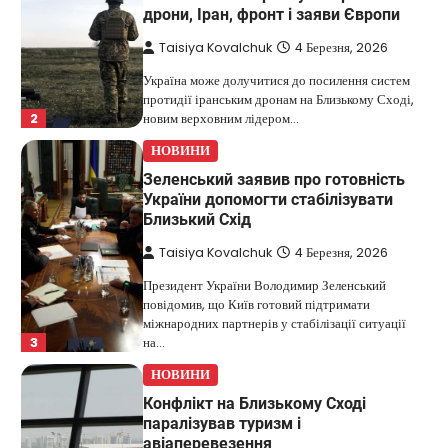
дрони, Іран, фронт і заяви Європи
Taisiya Kovalchuk
4 Березня, 2026
Україна може долучитися до посилення систем
протидії іранським дронам на Близькому Сході,
2
новим верховним лідером…
НОВИНИ
Зеленський заявив про готовність
України допомогти стабілізувати
Близький Схід
Taisiya Kovalchuk
4 Березня, 2026
Президент України Володимир Зеленський
повідомив, що Київ готовий підтримати
міжнародних партнерів у стабілізації ситуації
3
на…
НОВИНИ
Конфлікт на Близькому Сході
паралізував туризм і
авіаперевезення