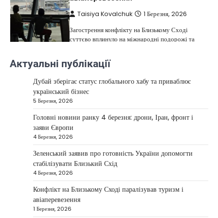
Taisiya Kovalchuk
1 Березня, 2026
Загострення конфлікту на Близькому Сході
суттєво вплинуло на міжнародні подорожі та
4
туристичну індустрію. Після ударів…
Актуальні публікації
НОВИНИ
США не відкидають можливість
Дубай зберігає статус глобального хабу та приваблює
удару по Ірану у разі провалу
український бізнес
переговорів
5 Березня, 2026
Kolomysheva Anastasiya
17 Червня,
Головні новини ранку 4 березня: дрони, Іран, фронт і
2025
заяви Європи
4 Березня, 2026
У США не виключають застосування сили проти
Ірану, якщо дипломатичні переговори не
Зеленський заявив про готовність України допомогти
5
принесуть бажаних результатів.…
стабілізувати Близький Схід
НОВИНИ
4 Березня, 2026
Дубай зберігає статус глобального
Конфлікт на Близькому Сході паралізував туризм і
хабу та приваблює український
авіаперевезення
бізнес
1 Березня, 2026