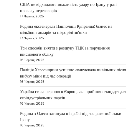
Taisiya Kovalchuk
5 Березня, 2026
США не відкидають можливість удару по Ірану у разі
провалу переговорів
Дубай протягом багатьох років утримує статус
17 Червня, 2025
одного з найбільш привабливих міжнародних
1
центрів для ведення бізнесу…
Родина ексгенерала Нацполіції Купранця: бізнес на
мільйони доларів та підозрілі зв’язки
НОВИНИ
17 Червня, 2025
Головні новини ранку 4 березня:
дрони, Іран, фронт і заяви Європи
Три способи зняття з розшуку ТЦК за порушення
військового обліку
Taisiya Kovalchuk
4 Березня, 2026
16 Червня, 2025
Україна може долучитися до посилення систем
Поліція Херсонщини успішно евакуювала цивільних після
протидії іранським дронам на Близькому Сході,
вибуху міни під час операції
2
новим верховним лідером…
16 Червня, 2025
НОВИНИ
Україна стала першою в Європі, яка прийняла стандарт для
Зеленський заявив про готовність
екоіндустріальних парків
України допомогти стабілізувати
16 Червня, 2025
Близький Схід
Родина з Одеси загинула в Ізраїлі під час ракетної атаки
Taisiya Kovalchuk
4 Березня, 2026
Ірану
16 Червня, 2025
Президент України Володимир Зеленський