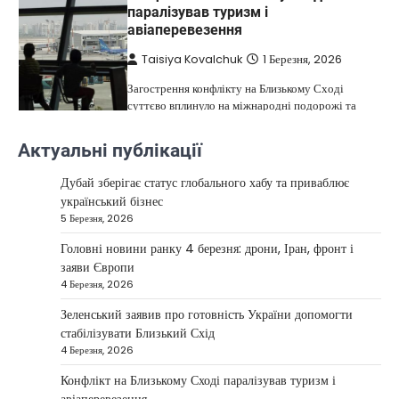
паралізував туризм і
авіаперевезення
Taisiya Kovalchuk
1 Березня, 2026
Загострення конфлікту на Близькому Сході
суттєво вплинуло на міжнародні подорожі та
4
туристичну індустрію. Після ударів…
Актуальні публікації
НОВИНИ
США не відкидають можливість
Дубай зберігає статус глобального хабу та приваблює
удару по Ірану у разі провалу
український бізнес
переговорів
5 Березня, 2026
Kolomysheva Anastasiya
17 Червня,
Головні новини ранку 4 березня: дрони, Іран, фронт і
2025
заяви Європи
4 Березня, 2026
У США не виключають застосування сили проти
Ірану, якщо дипломатичні переговори не
Зеленський заявив про готовність України допомогти
5
принесуть бажаних результатів.…
стабілізувати Близький Схід
НОВИНИ
4 Березня, 2026
Дубай зберігає статус глобального
Конфлікт на Близькому Сході паралізував туризм і
хабу та приваблює український