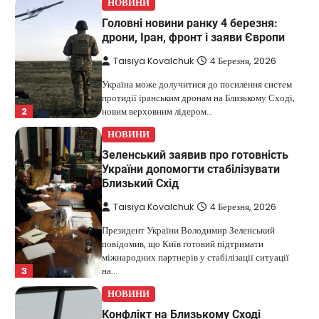
НОВИНИ
Головні новини ранку 4 березня:
дрони, Іран, фронт і заяви Європи
Taisiya Kovalchuk
4 Березня, 2026
Україна може долучитися до посилення систем
протидії іранським дронам на Близькому Сході,
2
новим верховним лідером…
НОВИНИ
Зеленський заявив про готовність
України допомогти стабілізувати
Близький Схід
Taisiya Kovalchuk
4 Березня, 2026
Президент України Володимир Зеленський
повідомив, що Київ готовий підтримати
міжнародних партнерів у стабілізації ситуації
3
на…
НОВИНИ
Конфлікт на Близькому Сході