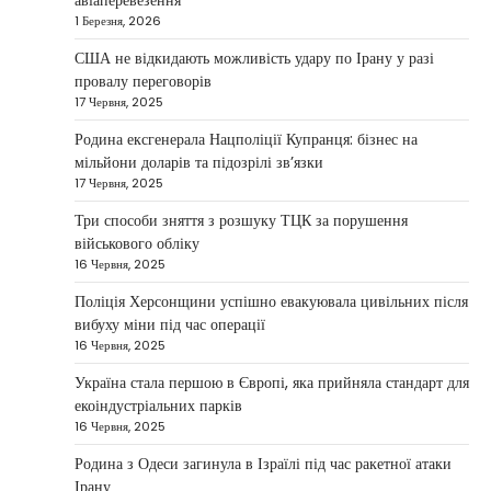
авіаперевезення
бізнес
1 Березня, 2026
Taisiya Kovalchuk
5 Березня, 2026
США не відкидають можливість удару по Ірану у разі
провалу переговорів
Дубай протягом багатьох років утримує статус
17 Червня, 2025
одного з найбільш привабливих міжнародних
1
центрів для ведення бізнесу…
Родина ексгенерала Нацполіції Купранця: бізнес на
мільйони доларів та підозрілі зв’язки
НОВИНИ
17 Червня, 2025
Головні новини ранку 4 березня:
дрони, Іран, фронт і заяви Європи
Три способи зняття з розшуку ТЦК за порушення
військового обліку
Taisiya Kovalchuk
4 Березня, 2026
16 Червня, 2025
Україна може долучитися до посилення систем
Поліція Херсонщини успішно евакуювала цивільних після
протидії іранським дронам на Близькому Сході,
вибуху міни під час операції
2
новим верховним лідером…
16 Червня, 2025
НОВИНИ
Україна стала першою в Європі, яка прийняла стандарт для
Зеленський заявив про готовність
екоіндустріальних парків
України допомогти стабілізувати
16 Червня, 2025
Близький Схід
Родина з Одеси загинула в Ізраїлі під час ракетної атаки
Taisiya Kovalchuk
4 Березня, 2026
Ірану