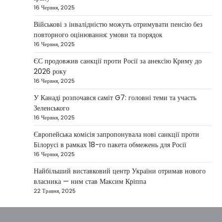
16 Червня, 2025
Президент України Володимир Зеленський
повідомив, що Київ готовий підтримати
Військові з інвалідністю можуть отримувати пенсію без
міжнародних партнерів у стабілізації ситуації
повторного оцінювання: умови та порядок
3
на…
16 Червня, 2025
НОВИНИ
ЄС продовжив санкції проти Росії за анексію Криму до
Конфлікт на Близькому Сході
2026 року
паралізував туризм і
16 Червня, 2025
авіаперевезення
У Канаді розпочався саміт G7: головні теми та участь
Taisiya Kovalchuk
1 Березня, 2026
Зеленського
16 Червня, 2025
Загострення конфлікту на Близькому Сході
суттєво вплинуло на міжнародні подорожі та
Європейська комісія запропонувала нові санкції проти
4
туристичну індустрію. Після ударів…
Білорусі в рамках 18-го пакета обмежень для Росії
16 Червня, 2025
НОВИНИ
США не відкидають можливість
Найбільший виставковий центр України отримав нового
удару по Ірану у разі провалу
власника — ним став Максим Кріппа
переговорів
22 Травня, 2025
Kolomysheva Anastasiya
17 Червня,
2025