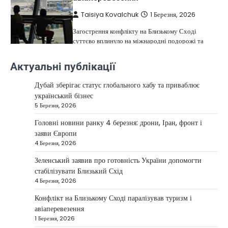
Taisiya Kovalchuk
1 Березня, 2026
Загострення конфлікту на Близькому Сході
суттєво вплинуло на міжнародні подорожі та
4
туристичну індустрію. Після ударів…
Актуальні публікації
НОВИНИ
США не відкидають можливість
Дубай зберігає статус глобального хабу та приваблює
удару по Ірану у разі провалу
український бізнес
переговорів
5 Березня, 2026
Kolomysheva Anastasiya
17 Червня,
Головні новини ранку 4 березня: дрони, Іран, фронт і
2025
заяви Європи
4 Березня, 2026
У США не виключають застосування сили проти
Ірану, якщо дипломатичні переговори не
Зеленський заявив про готовність України допомогти
5
принесуть бажаних результатів.…
стабілізувати Близький Схід
НОВИНИ
4 Березня, 2026
Дубай зберігає статус глобального
Конфлікт на Близькому Сході паралізував туризм і
хабу та приваблює український
авіаперевезення
бізнес
1 Березня, 2026