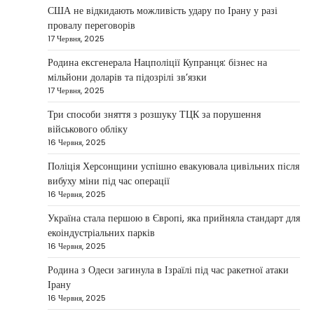
Taisiya Kovalchuk
5 Березня, 2026
США не відкидають можливість удару по Ірану у разі
провалу переговорів
Дубай протягом багатьох років утримує статус
17 Червня, 2025
одного з найбільш привабливих міжнародних
1
центрів для ведення бізнесу…
Родина ексгенерала Нацполіції Купранця: бізнес на
мільйони доларів та підозрілі зв’язки
НОВИНИ
17 Червня, 2025
Головні новини ранку 4 березня:
дрони, Іран, фронт і заяви Європи
Три способи зняття з розшуку ТЦК за порушення
військового обліку
Taisiya Kovalchuk
4 Березня, 2026
16 Червня, 2025
Україна може долучитися до посилення систем
Поліція Херсонщини успішно евакуювала цивільних після
протидії іранським дронам на Близькому Сході,
вибуху міни під час операції
2
новим верховним лідером…
16 Червня, 2025
НОВИНИ
Україна стала першою в Європі, яка прийняла стандарт для
Зеленський заявив про готовність
екоіндустріальних парків
України допомогти стабілізувати
16 Червня, 2025
Близький Схід
Родина з Одеси загинула в Ізраїлі під час ракетної атаки
Taisiya Kovalchuk
4 Березня, 2026
Ірану
16 Червня, 2025
Президент України Володимир Зеленський