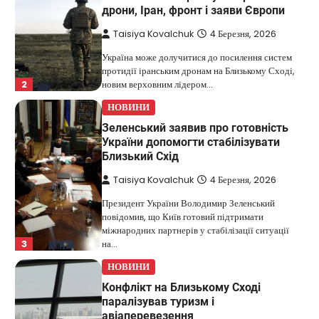
дрони, Іран, фронт і заяви Європи
Taisiya Kovalchuk
4 Березня, 2026
Україна може долучитися до посилення систем
протидії іранським дронам на Близькому Сході,
2
новим верховним лідером…
НОВИНИ
Зеленський заявив про готовність
України допомогти стабілізувати
Близький Схід
Taisiya Kovalchuk
4 Березня, 2026
Президент України Володимир Зеленський
повідомив, що Київ готовий підтримати
міжнародних партнерів у стабілізації ситуації
3
на…
НОВИНИ
Конфлікт на Близькому Сході
паралізував туризм і
авіаперевезення