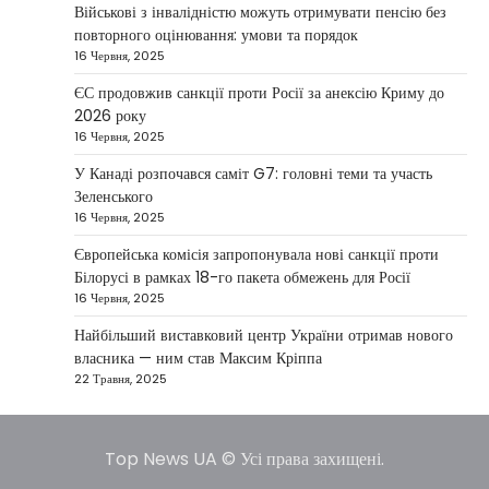
повідомив, що Київ готовий підтримати
Військові з інвалідністю можуть отримувати пенсію без
міжнародних партнерів у стабілізації ситуації
повторного оцінювання: умови та порядок
3
на…
16 Червня, 2025
НОВИНИ
ЄС продовжив санкції проти Росії за анексію Криму до
Конфлікт на Близькому Сході
2026 року
паралізував туризм і
16 Червня, 2025
авіаперевезення
У Канаді розпочався саміт G7: головні теми та участь
Taisiya Kovalchuk
1 Березня, 2026
Зеленського
16 Червня, 2025
Загострення конфлікту на Близькому Сході
суттєво вплинуло на міжнародні подорожі та
Європейська комісія запропонувала нові санкції проти
4
туристичну індустрію. Після ударів…
Білорусі в рамках 18-го пакета обмежень для Росії
16 Червня, 2025
НОВИНИ
США не відкидають можливість
Найбільший виставковий центр України отримав нового
удару по Ірану у разі провалу
власника — ним став Максим Кріппа
переговорів
22 Травня, 2025
Kolomysheva Anastasiya
17 Червня,
2025
Top News UA © Усі права захищені.
У США не виключають застосування сили проти
Ірану, якщо дипломатичні переговори не