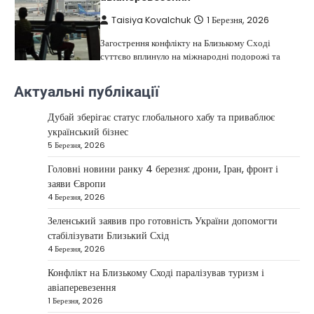
Taisiya Kovalchuk
1 Березня, 2026
Загострення конфлікту на Близькому Сході
суттєво вплинуло на міжнародні подорожі та
4
туристичну індустрію. Після ударів…
Актуальні публікації
НОВИНИ
США не відкидають можливість
Дубай зберігає статус глобального хабу та приваблює
удару по Ірану у разі провалу
український бізнес
переговорів
5 Березня, 2026
Kolomysheva Anastasiya
17 Червня,
Головні новини ранку 4 березня: дрони, Іран, фронт і
2025
заяви Європи
4 Березня, 2026
У США не виключають застосування сили проти
Ірану, якщо дипломатичні переговори не
Зеленський заявив про готовність України допомогти
5
принесуть бажаних результатів.…
стабілізувати Близький Схід
НОВИНИ
4 Березня, 2026
Дубай зберігає статус глобального
Конфлікт на Близькому Сході паралізував туризм і
хабу та приваблює український
авіаперевезення
бізнес
1 Березня, 2026