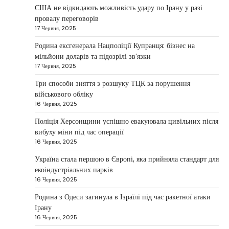
Taisiya Kovalchuk
5 Березня, 2026
США не відкидають можливість удару по Ірану у разі
провалу переговорів
Дубай протягом багатьох років утримує статус
17 Червня, 2025
одного з найбільш привабливих міжнародних
1
центрів для ведення бізнесу…
Родина ексгенерала Нацполіції Купранця: бізнес на
мільйони доларів та підозрілі зв’язки
НОВИНИ
17 Червня, 2025
Головні новини ранку 4 березня:
дрони, Іран, фронт і заяви Європи
Три способи зняття з розшуку ТЦК за порушення
військового обліку
Taisiya Kovalchuk
4 Березня, 2026
16 Червня, 2025
Україна може долучитися до посилення систем
Поліція Херсонщини успішно евакуювала цивільних після
протидії іранським дронам на Близькому Сході,
вибуху міни під час операції
2
новим верховним лідером…
16 Червня, 2025
НОВИНИ
Україна стала першою в Європі, яка прийняла стандарт для
Зеленський заявив про готовність
екоіндустріальних парків
України допомогти стабілізувати
16 Червня, 2025
Близький Схід
Родина з Одеси загинула в Ізраїлі під час ракетної атаки
Taisiya Kovalchuk
4 Березня, 2026
Ірану
16 Червня, 2025
Президент України Володимир Зеленський