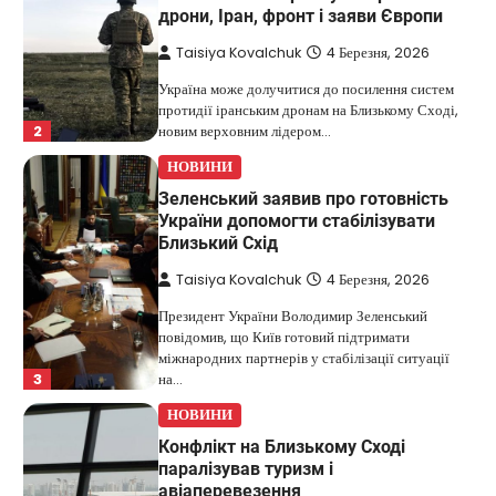
дрони, Іран, фронт і заяви Європи
Taisiya Kovalchuk
4 Березня, 2026
Україна може долучитися до посилення систем
протидії іранським дронам на Близькому Сході,
2
новим верховним лідером…
НОВИНИ
Зеленський заявив про готовність
України допомогти стабілізувати
Близький Схід
Taisiya Kovalchuk
4 Березня, 2026
Президент України Володимир Зеленський
повідомив, що Київ готовий підтримати
міжнародних партнерів у стабілізації ситуації
3
на…
НОВИНИ
Конфлікт на Близькому Сході
паралізував туризм і
авіаперевезення