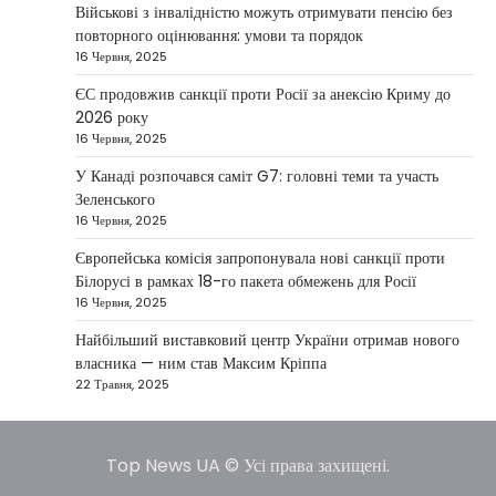
повідомив, що Київ готовий підтримати
Військові з інвалідністю можуть отримувати пенсію без
міжнародних партнерів у стабілізації ситуації
повторного оцінювання: умови та порядок
3
на…
16 Червня, 2025
НОВИНИ
ЄС продовжив санкції проти Росії за анексію Криму до
Конфлікт на Близькому Сході
2026 року
паралізував туризм і
16 Червня, 2025
авіаперевезення
У Канаді розпочався саміт G7: головні теми та участь
Taisiya Kovalchuk
1 Березня, 2026
Зеленського
16 Червня, 2025
Загострення конфлікту на Близькому Сході
суттєво вплинуло на міжнародні подорожі та
Європейська комісія запропонувала нові санкції проти
4
туристичну індустрію. Після ударів…
Білорусі в рамках 18-го пакета обмежень для Росії
16 Червня, 2025
НОВИНИ
США не відкидають можливість
Найбільший виставковий центр України отримав нового
удару по Ірану у разі провалу
власника — ним став Максим Кріппа
переговорів
22 Травня, 2025
Kolomysheva Anastasiya
17 Червня,
2025
Top News UA © Усі права захищені.
У США не виключають застосування сили проти
Ірану, якщо дипломатичні переговори не