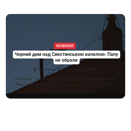
НОВИНИ
Чорний дим над Сикстинською капелою: Папу
не обрали
Верещагин Ігор
8 Травня, 2025
У Ватикані 7 травня почався конклав для обрання нового Папи
Римського. Перший день голосування не приніс результату.
Ввечері над Сикстинською…