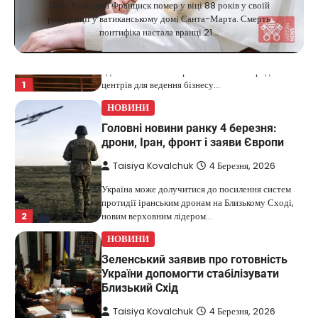
Папа Римський Франциск помер у віці 88 років у своїй
бізнес
резиденції у ватиканському домі Санта-Марта. Смерть
понтифіка настала вранці 21…
Taisiya Kovalchuk
5 Березня, 2026
Дубай протягом багатьох років утримує статус
одного з найбільш привабливих міжнародних
1
центрів для ведення бізнесу…
НОВИНИ
Головні новини ранку 4 березня:
дрони, Іран, фронт і заяви Європи
Taisiya Kovalchuk
4 Березня, 2026
Україна може долучитися до посилення систем
протидії іранським дронам на Близькому Сході,
2
новим верховним лідером…
НОВИНИ
Зеленський заявив про готовність
України допомогти стабілізувати
Близький Схід
Taisiya Kovalchuk
4 Березня, 2026