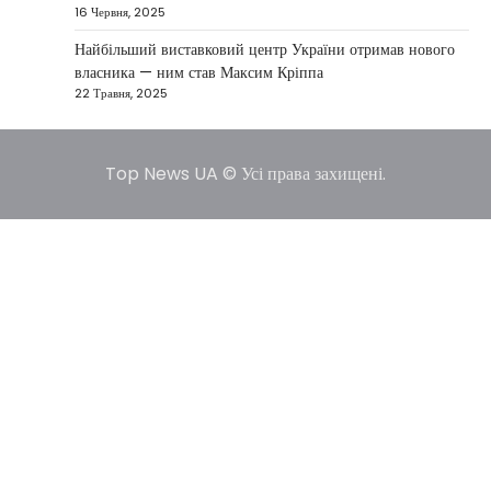
16 Червня, 2025
НОВИНИ
США не відкидають можливість
Найбільший виставковий центр України отримав нового
удару по Ірану у разі провалу
власника — ним став Максим Кріппа
переговорів
22 Травня, 2025
Kolomysheva Anastasiya
17 Червня,
2025
Top News UA © Усі права захищені.
У США не виключають застосування сили проти
Ірану, якщо дипломатичні переговори не
5
принесуть бажаних результатів.…