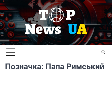
Перейти
до
вмісту
Позначка:
Папа Римський