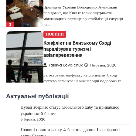
Президент України Володимир Зеленський
повідомив, що Київ готовий підтримати
міжнародних партнерів у стабілізації ситуації
3
на…
НОВИНИ
Конфлікт на Близькому Сході
паралізував туризм і
авіаперевезення
Taisiya Kovalchuk
1 Березня, 2026
Загострення конфлікту на Близькому Сході
суттєво вплинуло на міжнародні подорожі та
4
туристичну індустрію. Після ударів…
Актуальні публікації
НОВИНИ
США не відкидають можливість
Дубай зберігає статус глобального хабу та приваблює
удару по Ірану у разі провалу
український бізнес
переговорів
5 Березня, 2026
Kolomysheva Anastasiya
17 Червня,
Головні новини ранку 4 березня: дрони, Іран, фронт і
2025