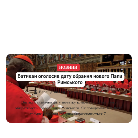
НОВИНИ
Ватикан оголосив дату обрання нового Папи
Римського
Верещагин Ігор
28 Квітня, 2025
Ватикан визначив дату початку конклаву, під час якого
обиратимуть нового Папу Римського. Як повідомляє Reuters,
таємне зібрання кардиналів розпочнеться 7…