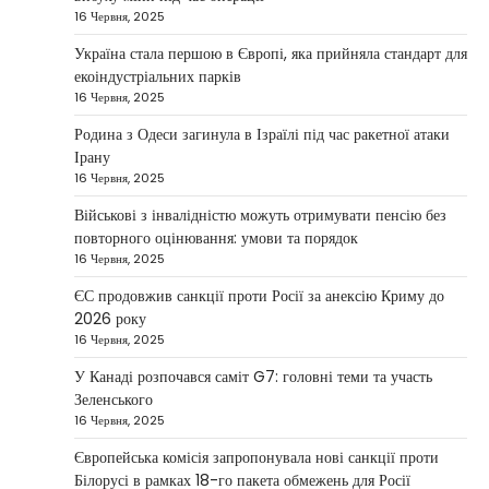
2
новим верховним лідером…
16 Червня, 2025
НОВИНИ
Україна стала першою в Європі, яка прийняла стандарт для
Зеленський заявив про готовність
екоіндустріальних парків
України допомогти стабілізувати
16 Червня, 2025
Близький Схід
Родина з Одеси загинула в Ізраїлі під час ракетної атаки
Taisiya Kovalchuk
4 Березня, 2026
Ірану
16 Червня, 2025
Президент України Володимир Зеленський
повідомив, що Київ готовий підтримати
Військові з інвалідністю можуть отримувати пенсію без
міжнародних партнерів у стабілізації ситуації
повторного оцінювання: умови та порядок
3
на…
16 Червня, 2025
НОВИНИ
ЄС продовжив санкції проти Росії за анексію Криму до
Конфлікт на Близькому Сході
2026 року
паралізував туризм і
16 Червня, 2025
авіаперевезення
У Канаді розпочався саміт G7: головні теми та участь
Taisiya Kovalchuk
1 Березня, 2026
Зеленського
16 Червня, 2025
Загострення конфлікту на Близькому Сході
суттєво вплинуло на міжнародні подорожі та
Європейська комісія запропонувала нові санкції проти
4
туристичну індустрію. Після ударів…
Білорусі в рамках 18-го пакета обмежень для Росії