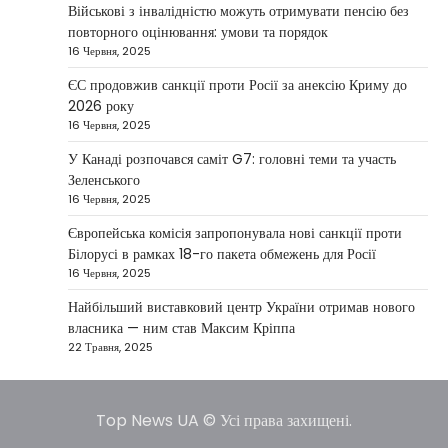
повідомив, що Київ готовий підтримати
Військові з інвалідністю можуть отримувати пенсію без
міжнародних партнерів у стабілізації ситуації
повторного оцінювання: умови та порядок
3
на…
16 Червня, 2025
НОВИНИ
ЄС продовжив санкції проти Росії за анексію Криму до
Конфлікт на Близькому Сході
2026 року
паралізував туризм і
16 Червня, 2025
авіаперевезення
У Канаді розпочався саміт G7: головні теми та участь
Taisiya Kovalchuk
1 Березня, 2026
Зеленського
16 Червня, 2025
Загострення конфлікту на Близькому Сході
суттєво вплинуло на міжнародні подорожі та
Європейська комісія запропонувала нові санкції проти
4
туристичну індустрію. Після ударів…
Білорусі в рамках 18-го пакета обмежень для Росії
16 Червня, 2025
НОВИНИ
США не відкидають можливість
Найбільший виставковий центр України отримав нового
удару по Ірану у разі провалу
власника — ним став Максим Кріппа
переговорів
22 Травня, 2025
Kolomysheva Anastasiya
17 Червня,
2025
Top News UA © Усі права захищені.
У США не виключають застосування сили проти
Ірану, якщо дипломатичні переговори не