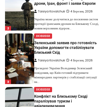
дрони, Іран, фронт і заяви Європи
Taisiya Kovalchuk
4 Березня, 2026
Україна може долучитися до посилення систем
протидії іранським дронам на Близькому Сході,
2
новим верховним лідером…
НОВИНИ
Зеленський заявив про готовність
України допомогти стабілізувати
Близький Схід
Taisiya Kovalchuk
4 Березня, 2026
Президент України Володимир Зеленський
повідомив, що Київ готовий підтримати
міжнародних партнерів у стабілізації ситуації
3
на…
НОВИНИ
Конфлікт на Близькому Сході
паралізував туризм і
авіаперевезення