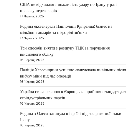
Taisiya Kovalchuk
5 Березня, 2026
США не відкидають можливість удару по Ірану у разі
провалу переговорів
Дубай протягом багатьох років утримує статус
17 Червня, 2025
одного з найбільш привабливих міжнародних
1
центрів для ведення бізнесу…
Родина ексгенерала Нацполіції Купранця: бізнес на
мільйони доларів та підозрілі зв’язки
НОВИНИ
17 Червня, 2025
Головні новини ранку 4 березня:
дрони, Іран, фронт і заяви Європи
Три способи зняття з розшуку ТЦК за порушення
військового обліку
Taisiya Kovalchuk
4 Березня, 2026
16 Червня, 2025
Україна може долучитися до посилення систем
Поліція Херсонщини успішно евакуювала цивільних після
протидії іранським дронам на Близькому Сході,
вибуху міни під час операції
2
новим верховним лідером…
16 Червня, 2025
НОВИНИ
Україна стала першою в Європі, яка прийняла стандарт для
Зеленський заявив про готовність
екоіндустріальних парків
України допомогти стабілізувати
16 Червня, 2025
Близький Схід
Родина з Одеси загинула в Ізраїлі під час ракетної атаки
Taisiya Kovalchuk
4 Березня, 2026
Ірану
16 Червня, 2025
Президент України Володимир Зеленський