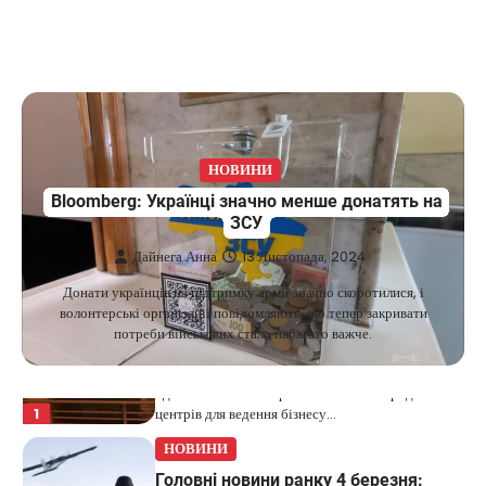
США не відкидають можливість
удару по Ірану у разі провалу
переговорів
Kolomysheva Anastasiya
17 Червня,
2025
У США не виключають застосування сили проти
Ірану, якщо дипломатичні переговори не
НОВИНИ
5
принесуть бажаних результатів.…
Bloomberg: Українці значно менше донатять на
ЗСУ
НОВИНИ
Дайнега Анна
Дубай зберігає статус глобального
13 Листопада, 2024
хабу та приваблює український
Донати українців на підтримку армії значно скоротилися, і
бізнес
волонтерські організації повідомляють, що тепер закривати
потреби військових стало набагато важче.
Taisiya Kovalchuk
5 Березня, 2026
Дубай протягом багатьох років утримує статус
одного з найбільш привабливих міжнародних
1
центрів для ведення бізнесу…
НОВИНИ
Головні новини ранку 4 березня: