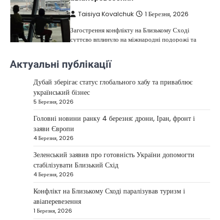
Taisiya Kovalchuk
1 Березня, 2026
Загострення конфлікту на Близькому Сході
суттєво вплинуло на міжнародні подорожі та
4
туристичну індустрію. Після ударів…
Актуальні публікації
НОВИНИ
США не відкидають можливість
Дубай зберігає статус глобального хабу та приваблює
удару по Ірану у разі провалу
український бізнес
переговорів
5 Березня, 2026
Kolomysheva Anastasiya
17 Червня,
Головні новини ранку 4 березня: дрони, Іран, фронт і
2025
заяви Європи
4 Березня, 2026
У США не виключають застосування сили проти
Ірану, якщо дипломатичні переговори не
Зеленський заявив про готовність України допомогти
5
принесуть бажаних результатів.…
стабілізувати Близький Схід
НОВИНИ
4 Березня, 2026
Дубай зберігає статус глобального
Конфлікт на Близькому Сході паралізував туризм і
хабу та приваблює український
авіаперевезення
бізнес
1 Березня, 2026