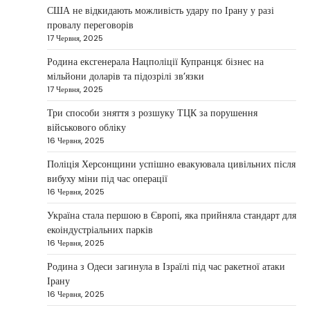
Taisiya Kovalchuk
5 Березня, 2026
США не відкидають можливість удару по Ірану у разі
провалу переговорів
Дубай протягом багатьох років утримує статус
17 Червня, 2025
одного з найбільш привабливих міжнародних
1
центрів для ведення бізнесу…
Родина ексгенерала Нацполіції Купранця: бізнес на
мільйони доларів та підозрілі зв’язки
НОВИНИ
17 Червня, 2025
Головні новини ранку 4 березня:
дрони, Іран, фронт і заяви Європи
Три способи зняття з розшуку ТЦК за порушення
військового обліку
Taisiya Kovalchuk
4 Березня, 2026
16 Червня, 2025
Україна може долучитися до посилення систем
Поліція Херсонщини успішно евакуювала цивільних після
протидії іранським дронам на Близькому Сході,
вибуху міни під час операції
2
новим верховним лідером…
16 Червня, 2025
НОВИНИ
Україна стала першою в Європі, яка прийняла стандарт для
Зеленський заявив про готовність
екоіндустріальних парків
України допомогти стабілізувати
16 Червня, 2025
Близький Схід
Родина з Одеси загинула в Ізраїлі під час ракетної атаки
Taisiya Kovalchuk
4 Березня, 2026
Ірану
16 Червня, 2025
Президент України Володимир Зеленський