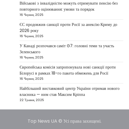
повідомив, що Київ готовий підтримати
Військові з інвалідністю можуть отримувати пенсію без
міжнародних партнерів у стабілізації ситуації
повторного оцінювання: умови та порядок
3
на…
16 Червня, 2025
НОВИНИ
ЄС продовжив санкції проти Росії за анексію Криму до
Конфлікт на Близькому Сході
2026 року
паралізував туризм і
16 Червня, 2025
авіаперевезення
У Канаді розпочався саміт G7: головні теми та участь
Taisiya Kovalchuk
1 Березня, 2026
Зеленського
16 Червня, 2025
Загострення конфлікту на Близькому Сході
суттєво вплинуло на міжнародні подорожі та
Європейська комісія запропонувала нові санкції проти
4
туристичну індустрію. Після ударів…
Білорусі в рамках 18-го пакета обмежень для Росії
16 Червня, 2025
НОВИНИ
США не відкидають можливість
Найбільший виставковий центр України отримав нового
удару по Ірану у разі провалу
власника — ним став Максим Кріппа
переговорів
22 Травня, 2025
Kolomysheva Anastasiya
17 Червня,
2025
Top News UA © Усі права захищені.
У США не виключають застосування сили проти
Ірану, якщо дипломатичні переговори не