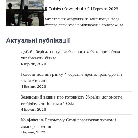
Taisiya Kovalchuk
1 Березня, 2026
Загострення конфлікту на Близькому Сході
суттєво вплинуло на міжнародні подорожі та
4
туристичну індустрію. Після ударів…
Актуальні публікації
НОВИНИ
США не відкидають можливість
Дубай зберігає статус глобального хабу та приваблює
удару по Ірану у разі провалу
український бізнес
переговорів
5 Березня, 2026
Kolomysheva Anastasiya
17 Червня,
Головні новини ранку 4 березня: дрони, Іран, фронт і
2025
заяви Європи
4 Березня, 2026
У США не виключають застосування сили проти
Ірану, якщо дипломатичні переговори не
Зеленський заявив про готовність України допомогти
5
принесуть бажаних результатів.…
стабілізувати Близький Схід
НОВИНИ
4 Березня, 2026
Дубай зберігає статус глобального
Конфлікт на Близькому Сході паралізував туризм і
хабу та приваблює український
авіаперевезення
бізнес
1 Березня, 2026