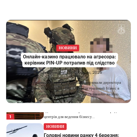
США не відкидають можливість
удару по Ірану у разі провалу
переговорів
Kolomysheva Anastasiya
17 Червня,
2025
У США не виключають застосування сили проти
Ірану, якщо дипломатичні переговори не
НОВИНИ
5
принесуть бажаних результатів.…
Онлайн-казино працювало на агресора:
керівник PIN-UP потрапив під слідство
НОВИНИ
Верещагин Ігор
Дубай зберігає статус глобального
14 Лютого, 2025
хабу та приваблює український
Слідчі Державного бюро розслідувань затримали директора
бізнес
компанії, яка під брендом «PIN-UP» вела гральний бізнес в
Україні. Розслідування виявило причетність онлайн-казино…
Taisiya Kovalchuk
5 Березня, 2026
Дубай протягом багатьох років утримує статус
одного з найбільш привабливих міжнародних
1
центрів для ведення бізнесу…
НОВИНИ
Головні новини ранку 4 березня: