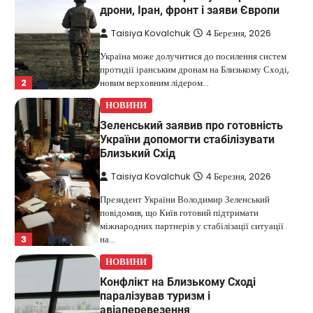
дрони, Іран, фронт і заяви Європи
Taisiya Kovalchuk
4 Березня, 2026
Україна може долучитися до посилення систем
протидії іранським дронам на Близькому Сході,
2
новим верховним лідером…
НОВИНИ
Зеленський заявив про готовність
України допомогти стабілізувати
Близький Схід
Taisiya Kovalchuk
4 Березня, 2026
Президент України Володимир Зеленський
повідомив, що Київ готовий підтримати
міжнародних партнерів у стабілізації ситуації
3
на…
НОВИНИ
Конфлікт на Близькому Сході
паралізував туризм і
авіаперевезення