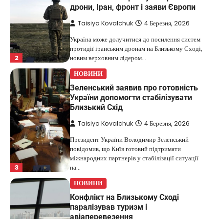
дрони, Іран, фронт і заяви Європи
Taisiya Kovalchuk
4 Березня, 2026
Україна може долучитися до посилення систем
протидії іранським дронам на Близькому Сході,
2
новим верховним лідером…
НОВИНИ
Зеленський заявив про готовність
України допомогти стабілізувати
Близький Схід
Taisiya Kovalchuk
4 Березня, 2026
Президент України Володимир Зеленський
повідомив, що Київ готовий підтримати
міжнародних партнерів у стабілізації ситуації
3
на…
НОВИНИ
Конфлікт на Близькому Сході
паралізував туризм і
авіаперевезення