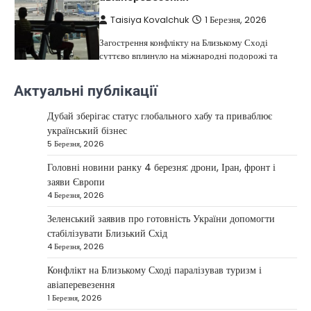
Taisiya Kovalchuk
1 Березня, 2026
Загострення конфлікту на Близькому Сході
суттєво вплинуло на міжнародні подорожі та
4
туристичну індустрію. Після ударів…
Актуальні публікації
НОВИНИ
США не відкидають можливість
Дубай зберігає статус глобального хабу та приваблює
удару по Ірану у разі провалу
український бізнес
переговорів
5 Березня, 2026
Kolomysheva Anastasiya
17 Червня,
Головні новини ранку 4 березня: дрони, Іран, фронт і
2025
заяви Європи
4 Березня, 2026
У США не виключають застосування сили проти
Ірану, якщо дипломатичні переговори не
Зеленський заявив про готовність України допомогти
5
принесуть бажаних результатів.…
стабілізувати Близький Схід
НОВИНИ
4 Березня, 2026
Дубай зберігає статус глобального
Конфлікт на Близькому Сході паралізував туризм і
хабу та приваблює український
авіаперевезення
бізнес
1 Березня, 2026