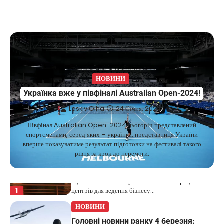
США не відкидають можливість
удару по Ірану у разі провалу
переговорів
Kolomysheva Anastasiya
17 Червня,
2025
У США не виключають застосування сили проти
Ірану, якщо дипломатичні переговори не
НОВИНИ
5
принесуть бажаних результатів.…
Українка вже у півфіналі Australian Open-2024!
НОВИНИ
Leskiv Olha
24 Січня, 2024
Дубай зберігає статус глобального
Півфінал Australian Open-2024 цьогоріч представлений
хабу та приваблює український
спортсменами, серед яких – українка. представниця України
бізнес
вперше показуватиме результат підготовки на фестивалі такого
рівня за крок до перемоги.
Taisiya Kovalchuk
5 Березня, 2026
Дубай протягом багатьох років утримує статус
одного з найбільш привабливих міжнародних
1
центрів для ведення бізнесу…
НОВИНИ
Головні новини ранку 4 березня: