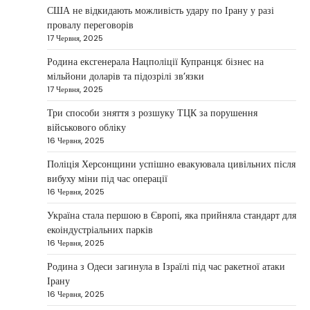
Taisiya Kovalchuk
5 Березня, 2026
США не відкидають можливість удару по Ірану у разі
провалу переговорів
Дубай протягом багатьох років утримує статус
17 Червня, 2025
одного з найбільш привабливих міжнародних
1
центрів для ведення бізнесу…
Родина ексгенерала Нацполіції Купранця: бізнес на
мільйони доларів та підозрілі зв’язки
НОВИНИ
17 Червня, 2025
Головні новини ранку 4 березня:
дрони, Іран, фронт і заяви Європи
Три способи зняття з розшуку ТЦК за порушення
військового обліку
Taisiya Kovalchuk
4 Березня, 2026
16 Червня, 2025
Україна може долучитися до посилення систем
Поліція Херсонщини успішно евакуювала цивільних після
протидії іранським дронам на Близькому Сході,
вибуху міни під час операції
2
новим верховним лідером…
16 Червня, 2025
НОВИНИ
Україна стала першою в Європі, яка прийняла стандарт для
Зеленський заявив про готовність
екоіндустріальних парків
України допомогти стабілізувати
16 Червня, 2025
Близький Схід
Родина з Одеси загинула в Ізраїлі під час ракетної атаки
Taisiya Kovalchuk
4 Березня, 2026
Ірану
16 Червня, 2025
Президент України Володимир Зеленський