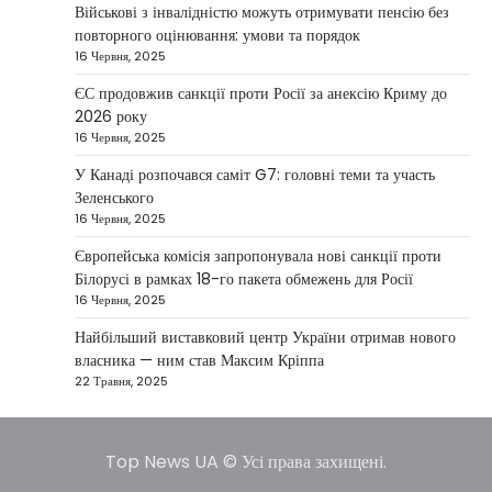
повідомив, що Київ готовий підтримати
Військові з інвалідністю можуть отримувати пенсію без
міжнародних партнерів у стабілізації ситуації
повторного оцінювання: умови та порядок
3
на…
16 Червня, 2025
НОВИНИ
ЄС продовжив санкції проти Росії за анексію Криму до
Конфлікт на Близькому Сході
2026 року
паралізував туризм і
16 Червня, 2025
авіаперевезення
У Канаді розпочався саміт G7: головні теми та участь
Taisiya Kovalchuk
1 Березня, 2026
Зеленського
16 Червня, 2025
Загострення конфлікту на Близькому Сході
суттєво вплинуло на міжнародні подорожі та
Європейська комісія запропонувала нові санкції проти
4
туристичну індустрію. Після ударів…
Білорусі в рамках 18-го пакета обмежень для Росії
16 Червня, 2025
НОВИНИ
США не відкидають можливість
Найбільший виставковий центр України отримав нового
удару по Ірану у разі провалу
власника — ним став Максим Кріппа
переговорів
22 Травня, 2025
Kolomysheva Anastasiya
17 Червня,
2025
Top News UA © Усі права захищені.
У США не виключають застосування сили проти
Ірану, якщо дипломатичні переговори не